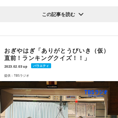
パラパラのチャーハンを作るコツは、最初に鍋の中でごはん
半年ぶりの森！
と卵を均一に混ぜること。そして、フライパンはふらないこ
この記事を読む
と！フライパンを振らないことで、火力が均一になります。
また、火力は強火だと香ばしくなりますが、慣れないと焦る
半年ぶりに日テレさんの「午前0時の森」に出演した山里さ
ので中火が無難です。
3時からは、ゲストコーナー『おもしろい大人』
ん。
■管理栄養士・佐藤樹里
前回、盟友オードリー若林さんと水卜麻美アナの名コンビぶ
今日のゲストはラーメン大好きバンドマン。鈴木健介さん！
おぎやはぎ「ありがとうびいき（仮）
りに嫉妬し、水卜アナに「漫才できんのか！？」と暴言を吐
直前！ランキングクイズ！！」
いて以来の出演でした。
◎水泳インストラクターとして勤務後、フィリピンとカナダ
バラエティ
2023.02.03 up
おそらく最後の出演になるスズケンさん。今回は「ロック」
に約1年滞在し、現地のレストランで働いたのちに帰国。
提供：TBSラジオ
と「ラーメン」の共通点について。これまでバンドの話をせ
◎現在はライター、スポーツイベント開催、栄養講座、ダイ
持ち前の竹槍を何本も用意して挑んだ山里さんでしたが、春
ずにラーメンの話ばっかりしていた理由とは…。
エットサポート、高タンパク質のヘルシーレシピ作成などを
からの朝番組MCの件で追及の手をゆるめない若林さん。竹槍
作成。
はそっとかたわらに降ろし、けっきょく話すつもりの無かっ
そして今回はどうしても紹介したラーメン店についてたっぷ
◎炒飯に魅了されて20年以上！“炒飯大好きチャーハン栄養
たことまで語り、水卜アナの号泣を引き出すことになりまし
りと伺いました！たまむすびのラーメンナビゲーターとして
士”としても知られ、炒飯を食べながら2年で-8kgにも成功し
た。
ありがとうございました！
ている。