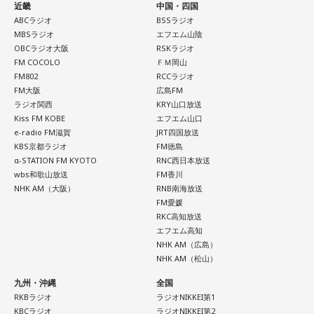
他にも、元SPEEDの島袋寛子さんと俳優の早乙女友貴さんの
近畿
中国・四国
ABCラジオ
BSSラジオ
離婚。
MBSラジオ
エフエム山陰
これはちゃんと話し合っての離婚だから、普通の離婚。ぜん
OBCラジオ大阪
RSKラジオ
ぜん大丈夫。
FM COCOLO
ＦＭ岡山
FM802
RCCラジオ
FM大阪
広島FM
あと、フライデーされたばかりの18歳下の女性と破局したい
ラジオ関西
KRY山口放送
しだ壱成さん。
Kiss FM KOBE
エフエム山口
e-radio FM滋賀
JRT四国放送
破局のコメントが素晴らしいので、いしださんはきっと学習
KBS京都ラジオ
FM徳島
してないだろうけど、いい破局。
α-STATION FM KYOTO
RNC西日本放送
wbs和歌山放送
FM香川
NHK AM（大阪）
RNB南海放送
FM愛媛
ゴシップを語ったあとの2時手前、イベントでもやる予定の恒
RKC高知放送
例、ランキングクイズ。
エフエム高知
NHK AM（広島）
NHK AM（松山）
確認に次ぐ確認と張りまくりの保険で、圧倒的な正解率を誇
る小木さんですが、今回のテーマは「好きなおかず」。今回
九州・沖縄
全国
RKBラジオ
ラジオNIKKEI第1
もCMをまたぎ、計15分の長考の末、見事正解。さすがです。
KBCラジオ
ラジオNIKKEI第2