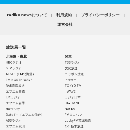
ノンシュガーのど飴を愛してやまない、べしゃりブリン・リ
展望や見どころはもちろんのこと、毎回注目される、ライ
スナーならお馴染み、ノン兄ですもんね。
radiko newsについて
利用規約
プライバシーポリシー
ヴ・パフォーマンスのハイライトも語り尽くします！
運営会社
さらに、飴といえば、先週のバナナムーンGOLD。
懐かしのお菓子の話から、バナナマンさんも飴の話。木・金2
日連続で飴。
放送局一覧
北海道・東北
関東
HBCラジオ
TBSラジオ
そんな蛍原さんとバナナマンさんがゲスト出演するJUNK20周
STVラジオ
文化放送
年記念イベント「ありがとうびいき（仮）」、気付けばちょ
AIR-G'（FM北海道）
ニッポン放送
FM NORTH WAVE
interfm
うど1週間後・・・。
RAB青森放送
TOKYO FM
エフエム青森
J-WAVE
IBCラジオ
ラジオ日本
ではあらためて、今週のメガネびいき。
エフエム岩手
BAYFM78
tbcラジオ
NACK5
Date fm（エフエム仙台）
FMヨコハマ
朝、フットサルをやった小木さん、夕方に仮眠をとって起き
ABSラジオ
LuckyFM茨城放送
たところ、自宅でスタッフさんとホームパーティーをやって
エフエム秋田
CRT栃木放送