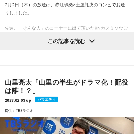
2月2日（木）の放送は、赤江珠緒×土屋礼央のコンビでお送
▼調理手順
りしました。
フライパンに油をひいて鶏むねひき肉と、みじん切りにした
先週、「そんな人」のコーナーに出て頂いたRNカスミソウご
ブロッコリーを炒める。
りさんからカスミソウが！礼央さんのリクエスト「茶色」、
卵とご飯をいれて、全体を炒める。
この記事を読む
赤江さんのリクエスト「レインボー」のカスミソウが届きま
香味ペーストを半周いれて味付けして完成！
した。花言葉は「感謝」。ありがとうございました。
発酵食品を手軽に！食感も楽しむ たくあんぽりぽ
り納豆炒飯
山里亮太「山里の半生がドラマ化！配役
そして番組放送前にはたまむすびの後番組が発表に。石山蓮
は誰！？」
華さん、よろしくお願いします。そして金曜は外山さんと玉
さんのコンビで！詳しくは明日の放送を！
バラエティ
2023.02.03 up
▼材料(1人前)
提供：TBSラジオ
そんな話から「自分の後番組って気になる？」さらには「自
ごはん180g
分の番組って見たり聴いたりする？」という話題に。
納豆1パック