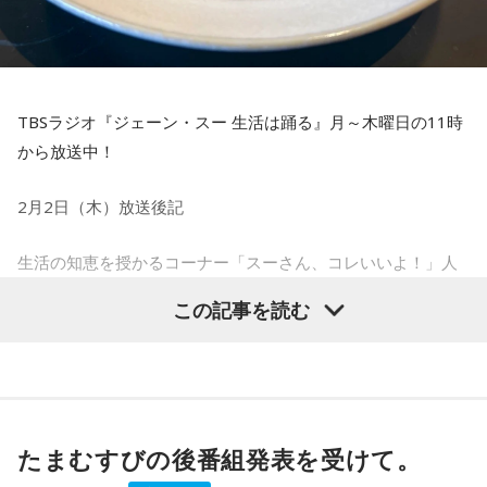
TBSラジオ『ジェーン・スー 生活は踊る』月～木曜日の11時
から放送中！
2月2日（木）放送後記
生活の知恵を授かるコーナー「スーさん、コレいいよ！」人
気書籍『うちで作るチャーハンがウマい!』の著者で、管理栄
この記事を読む
養士の佐藤樹里さんにお話を伺いました。チャーハンと聞く
と、ちょっとジャンキーなイメージもありませんか？佐藤さ
んは「管理栄養士なのにチャーハン好きなの？」と言われる
のが怖くて、周囲の目を気にしていた時代もあったそうです
が、愛が溢れて隠しきれなくなってからはレシピ作成やイベ
たまむすびの後番組発表を受けて。
ント、キッチンカーでの販売などチャー活動に勤しむように