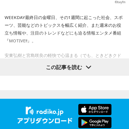
幸さんをまじえて食事会を開催したりと長い仲です。また3人
©bayfm
そんなスポーツの話から、矢作さんがある決意を。
のヤマイモタクシーサミットも実現してほしいですね。
WEEKDAY最終日の金曜日、その1週間に起こった社会、スポ
現在51、彗星の如く現れた老人界の若手として、老人が夢中
ーツ、芸能などのトピックスを幅広く紹介、また週末のお役
になる新しいスポーツを創り出す。
立ち情報や、注目のトレンドなどにも迫る情報エンタメ番組
IT業界でいう、メタバース的なポジションのやつを。
『MOTIVE!!』。
安東弘樹と宮島咲良の軽快で心温まる（でも、ときどきクド
そこからあらめて、先週の振り返り。
い、、！）トークを交えながら、リスナーの皆さんに考え
この記事を読む
る・行動する“キッカケ”をお届けします！
飴の話ばかりしていましたが、いろいろ事実が発覚。
2月3日（金）は、第65回グラミー賞授賞式を特集！
飴は買わないと言っていたけど、ホールズを買いまくってた
小木さん。
3年連続ノミネートとなったBTSが初のグラミー賞獲得なる
ハイチュウはちゃんと舐めると言っていたのに、即噛む“即噛
か⁉
み様”こと、小木さん。
ハリー・スタイルズは主要3部門総ナメになるか！？
で、飴といえば、トオホトさんこと、蛍原さんも飴が好き。