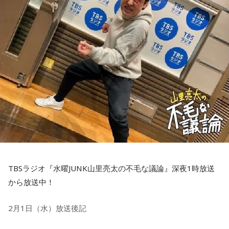
赤江「自分が出てる生放送の番組は見られないんだよね～」
納豆のタレ1袋
卵1個
みじん切りのたくあん40g
そりゃそうですよね、出てるんだし。逆に礼央さんは自分の
ねぎのみじん切り（5cm分）
出てる番組はまず見ないでエゴサーチ。見ていいものかどう
ラー油3～4滴
かを判断するようです。
しょうゆ小さじ1
塩／こしょう適量
ごま油大さじ1
2時からは、『レオレオの「そんな人、本当にいる
▼調理手順
んですか？！」』
フライパンにごま油をひき、中火で溶いた卵を入れ、卵が半
TBSラジオ『水曜JUNK山里亮太の不毛な議論』深夜1時放送
熟程度になったらご飯を入れてよく混ぜる。
今日のテーマは、『さっぽろ雪まつりで巨大な雪像作りに参
から放送中！
たくあん、ねぎ、納豆を加えてさらに炒める。
加したことがある人』でした。
納豆のタレ、ラー油、しょうゆを入れ、塩、こしょうで味を
2月1日（水）放送後記
つけて、さっと炒め合わせたら完成！
お二人と電話繋いだんですが、細かいところの記憶があまり
ない…。過酷な雪像作りの貴重なお話、伺いました！