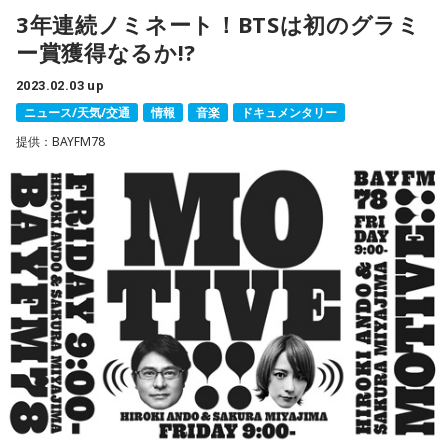
3年連続ノミネート！BTSは初のグラミ
朝、フットサルを一緒にやった知らない人からも、談志師匠
ー賞獲得なるか!?
山里「しずちゃんはエマ・ワトソン？」
だとイジられるほどの談志師匠っぷり。
2023.02.03 up
果たして、みなさんの予想は当たるのでしょうか？？
ニュース/天気/交通
情報
音楽
ドキュメンタリー
ただ、イジられたけど、知らない人だったんで、人見知りで
提供：BAYFM78
今回のポッドキャスト版では、冒頭のアフタートークで引き
ちゃんとリアクションできず。
続き予想メールを紹介しておりますので、ぜひそちらもお聴
よくそんな関係性でフットサルができるな、と思っちゃうか
きください。
もしれませんが、サッカーには言葉はいらない。
思い起こせば、子どもの頃、近所にイランからの外国人労働
たなちゃん結婚！
者が多かったという小木さん、「マラドーナ」という単語だ
け、イラン人とサッカーを。
先日、アンガールズ田中さんが結婚を発表されました。おめ
でとうございます。
矢作さんも昔、六本木の街をドリブルしていたところ、ナイ
ジェリア人と対戦し、手玉に取られまくり。やっぱり言葉は
山里さんとは、ともにコント番組のレギュラーを務めたり、
いらない。
一緒に合コンに行ったところを写真誌にとられたり、井森美