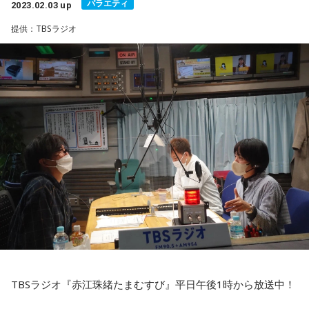
バラエティ
なり、現在はダイエット炒飯など、栄養バランスをしっかり
2023.02.03 up
と考えたレシピも作っていらっしゃいます。
提供：TBSラジオ
ダイエットにも筋肉増量にもオススメ！高タンパク
マッスル炒飯！
▼材料(1人前)
ごはん100g
卵1個
鶏むねひき肉100g
ブロッコリー30g
TBSラジオ『赤江珠緒たまむすび』平日午後1時から放送中！
香味ペースト適量（鶏ガラの素などでもOK）