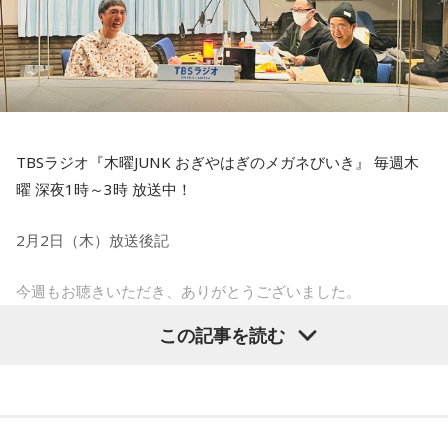
山里と若林の半生がドラマ化！
その「午前0時の森」でも発表がありましたが、ドラマ「だ
が、情熱はある」の放送が決定。
TBSラジオ『木曜JUNK おぎやはぎのメガネびいき』 毎週木
山里さん、若林さん、それぞれの著書を原作とした2人の半生
曜 深夜1時～3時 放送中！
を描く物語になるとのこと。ドラマチックな人生がホントに
ドラマになります。
2月2日（木）放送後記
となると、やっぱり気になるのは配役！ 山里さん、若林さん
今週もお聴きいただき、ありがとうございました。
はもちろん、まわりの芸人さんやスタッフの方々も俳優さん
この記事を読む
がキャスティングされるはず。
本番直前まで、サッカーの話をしていたら、しれーっと生放
送がスタート。
そこで、今回は配役の予想をリスナーのみなさんからメール
で送ってもらいました。
そんなこの日の小木さんは、まるで立川談志師匠ような眼
鏡。