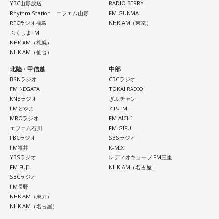
YBC山形放送
RADIO BERRY
いた義母・森山良子さんにお呼ばれ。
Rhythm Station エフエム山形
FM GUNMA
RFCラジオ福島
NHK AM（東京）
よくよく考えると、自宅にスタッフを招くって、今の芸能人
ふくしまFM
NHK AM（札幌）
ではまずあり得ないこと。
NHK AM（仙台）
しかも、スタッフさんも勝手に入ってくる感じ。
北陸・甲信越
中部
古き良き、ファミリー感あふれる芸能界感。
BSNラジオ
CBCラジオ
FM NIIGATA
TOKAI RADIO
あの良子さんの人柄だったら、「家、ついて行ってイイです
KNBラジオ
ぎふチャン
か？」で声を掛けられても、きっとすぐOK。
FMとやま
ZIP-FM
MROラジオ
FM AICHI
エフエム石川
FM GIFU
それから、芸能ゴシップ。今週は、破局多め。
FBCラジオ
SBSラジオ
FM福井
K-MIX
中でも、空気階段・鈴木もぐらさんの離婚発表。今週の「空
YBSラジオ
レディオキューブ FM三重
FM FUJI
NHK AM（名古屋）
気階段の踊り場」で発表されましたが、いちおうご祝儀を渡
SBCラジオ
している立場として思うところは、これは触れない方がいい
FM長野
NHK AM（東京）
離婚。きっと真相を知ると、背筋が凍る離婚。
NHK AM（名古屋）