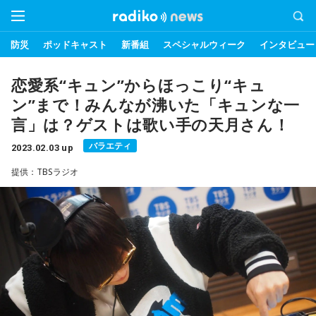
防災
ポッドキャスト
新番組
スペシャルウィーク
インタビュー
恋愛系“キュン”からほっこり“キュ
ン”まで！みんなが沸いた「キュンな一
言」は？ゲストは歌い手の天月さん！
バラエティ
2023.02.03 up
提供：TBSラジオ