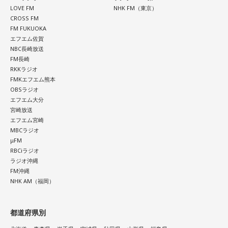
LOVE FM
NHK FM（東京）
そんなこの日のメールテーマは、「買った・買いたい推しグ
CROSS FM
FM FUKUOKA
ッズ」。
エフエム佐賀
NBC長崎放送
用意していたランキングクイズの一つ、「2022年でよく買う
FM長崎
ようなものになったもの」ランキングの1位が「推しグッズ」
RKKラジオ
FMKエフエム熊本
ということで、このテーマに決定。
OBSラジオ
エフエム大分
今回もたくさんのメール、有難うございました！
宮崎放送
エフエム宮崎
MBCラジオ
「ありがとうびいき（仮）」終わりという事で、体力的にど
μFM
うなっているか分かりませんが、来週もよろしくどうぞ～。
RBCiラジオ
ラジオ沖縄
FM沖縄
NHK AM（福岡）
都道府県別