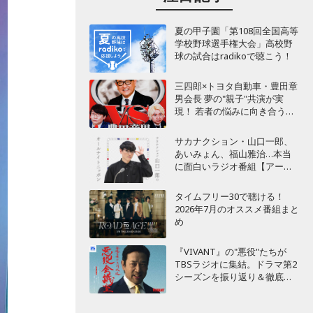
夏の甲子園「第108回全国高等
学校野球選手権大会」高校野
球の試合はradikoで聴こう！
三四郎×トヨタ自動車・豊田章
男会長 夢の"親子"共演が実
現！ 若者の悩みに向き合うポ
ッドキャスト番組が始動
サカナクション・山口一郎、
あいみょん、福山雅治…本当
に面白いラジオ番組【アーテ
ィスト編】
タイムフリー30で聴ける！
2026年7月のオススメ番組まと
め
『VIVANT』の"悪役"たちが
TBSラジオに集結。ドラマ第2
シーズンを振り返り＆徹底考
察！