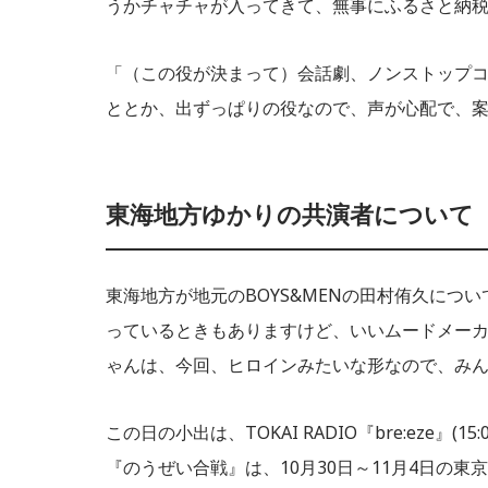
うかチャチャが入ってきて、無事にふるさと納
「（この役が決まって）会話劇、ノンストップ
ととか、出ずっぱりの役なので、声が心配で、
東海地方ゆかりの共演者について
東海地方が地元のBOYS&MENの田村侑久に
っているときもありますけど、いいムードメーカー
ゃんは、今回、ヒロインみたいな形なので、み
この日の小出は、TOKAI RADIO『bre:eze』(
『のうぜい合戦』は、10月30日～11月4日の東京