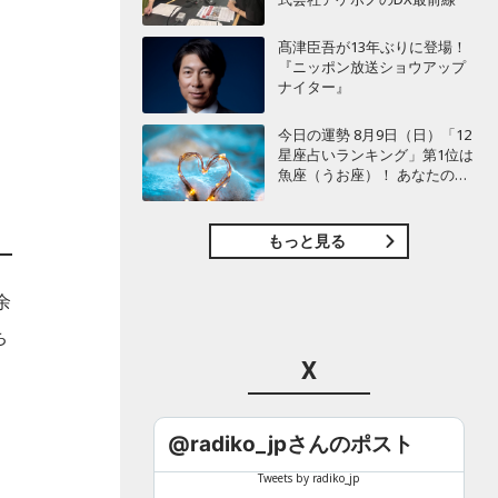
髙津臣吾が13年ぶりに登場！
『ニッポン放送ショウアップ
こ
ナイター』
今日の運勢 8月9日（日）「12
星座占いランキング」第1位は
魚座（うお座）！ あなたの星
座は何位？
もっと見る
余
ち
X
@radiko_jpさんのポスト
Tweets by radiko_jp