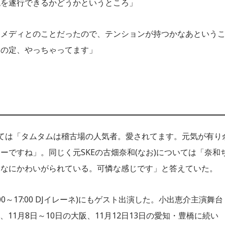
税を遂行できるかどうかというところ」
コメディとのことだったので、テンションが持つかなあという
案の定、やっちゃってます」
ついては「タムタムは稽古場の人気者。愛されてます。元気が有り
ですね」。同じく元SKEの古畑奈和(なお)については「奈和
んなにかわいがられている。可憐な感じです」と答えていた。
15:00～17:00 DJイレーネ)にもゲスト出演した。小出恵介主演舞台
、11月8日～10日の大阪、11月12日13日の愛知・豊橋に続い