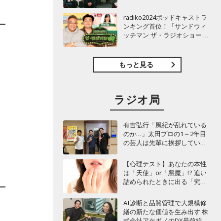
TBSラジオ『安住紳一郎の日
曜天国』インタビュー
radiko2024ポッドキャストラ
ンキング首位！『サンドウィ
ッチマン ザ・ラジオショー サ
る
タデー』インタビュー
い
もっと見る
ラジオ局
ら
有吉弘行「風紀が乱れている
のか…」太田プロの1～2年目
の芸人は先輩に挨拶していな
い!? 青色1号カミムラが言及
【心理テスト】あなたの本性
は「天使」or「悪魔」!? 追い
詰められたときに出る「究極
の裏の顔」診断
AI診断と品質管理で大規模修
い
繕の新たな価値を生み出す 株
式会社アケボノのDX最前線