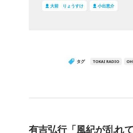
大前 りょうすけ
小出恵介
タグ
TOKAI RADIO
OH
有吉弘行「風紀が乱れて