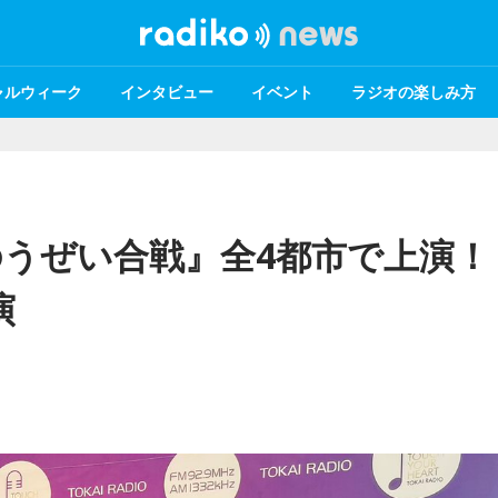
ャルウィーク
インタビュー
イベント
ラジオの楽しみ方
うぜい合戦』全4都市で上演！
演