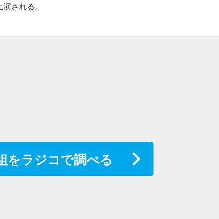
上演される。
組をラジコで調べる