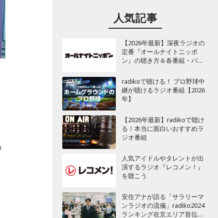
人気記事
【2026年最新】深夜ラジオの
定番『オールナイトニッポ
ン』の聴き方＆各番組・パー
ソナリティ一覧
radikoで聴ける！ プロ野球中
継が聴けるラジオ番組【2026
年】
【2026年最新】radikoで聴け
る！本当に面白いおすすめラ
ジオ番組
の
人気アイドルやタレントが出
演するラジオ『レコメン！』
を聴こう
安住アナが語る「サラリーマ
ンラジオの流儀」radiko2024
ランキング在京エリア首位