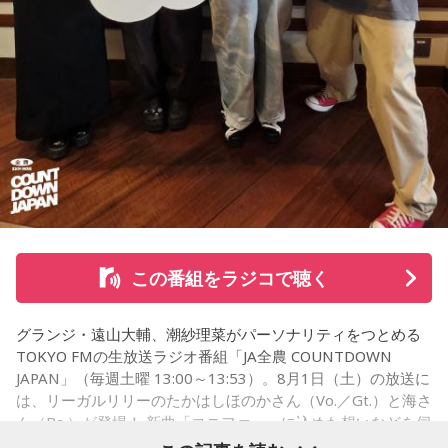
から、音楽を通して真逆な作り方を体験できて、めちゃめち
ゃ面白かったです。
（左から）たかはしほのかさん、海さん
◆新曲「コニファー」に込めた想い
遠山：リーガルリリーは、7月11日（土）に新曲「コニファ
ー」を配信リリースしました。おめでとうございます。
この番組をラジコで聴く
ほのか・海：ありがとうございます。
グランジ・遠山大輔、潮紗理菜がパーソナリティをつとめる
潮：「コニファー」はテレビアニメ「これ描いて死ね」のエ
TOKYO FMの生放送ラジオ番組「JA全農 COUNTDOWN
ンディングテーマとなっています。
JAPAN」（毎週土曜 13:00～13:53）。8月1日（土）の放送に
は、リーガルリリーのたかはしほのかさん（Vo.／Gt.）と海さ
遠山：テレビアニメの楽曲を手がけるのは初めてじゃないよ
ん（Ba.）が登場！ 新曲「コニファー」に込めた想いなどを伺
ね？
いました。