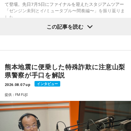
・銀行口座を開設する
て登場。先日7月5日にファイナルを迎えたスタジアムツアー
・旅行や出張へ出発する
「ゼンジン未到とイ/ミュータブル〜間奏編〜」を振り返りま
・新しい挑戦を始める
した。
この記事を読む
一方で、「戻る」という意味合いから、結婚や結納などのお
祝い事には向かないとする考え方もあります。暦の解釈には
流派や地域による違いもあるため、一つの目安として参考に
Mrs. GREEN APPLE大森元貴
するとよいでしょう。
■2026年8月8日に財布を新調するのはあり？
＜リスナーからのメッセージ＞
熊本地震に便乗した特殊詐欺に注意山梨
ミセス先生、こんばんは！ 7月5日のファイナルに参戦しまし
寅の日は、お金に関する縁起の良い日として知られているこ
県警察が手口を解説
た！ 私にとって初めての「ゼンジン」シリーズだったので、
とから、財布を購入したり、使い始めたりするタイミングと
参加できて本当に良かったです。演奏が本当にかっこよく
インタビュー
して選ぶ人もいます。
2026.08.07 up
て、ずっと感動していました。特に「ダーリン」と「ケセラ
提供：FM FUJI
セラ」の時の花火は相性が良すぎて、思わず泣いてしまいま
「お金が無事に戻ってくる」という言い伝えに由来するもの
した。帰り道もプレイリストを聴きながら帰っていたのです
で、開運アクションとして親しまれている考え方です。
がその余韻でまたウルウルしてしまいました。最高の景色と
最高の演奏を、本当にありがとうございました。（埼玉県 18
ただし、財布を新調したからといって金運の上昇が保証され
歳 女の子）
るわけではありません。あくまでも縁起担ぎとして取り入れ
られている習慣です。