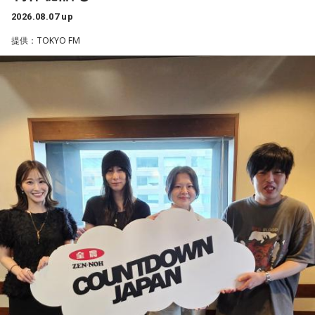
クフェスにも多数出演するだけでなく、アメリカで開催され
留花、松尾桜）
＜番組概要＞
2026.08.07 up
た世界最大級の音楽フェスティバル「SXSW（サウス・バイ・
放送日時：毎週金曜 11:30～11:55
番組名：JA全農 COUNTDOWN JAPAN
提供：TOKYO FM
サウスウエスト）」の出演や中国ツアーの開催など、海外で
番組Webサイト：
https://www.tfm.co.jp/hitoiki/
放送エリア：TOKYO FMをはじめとする、JFN全国38局ネッ
のライブも経験。そのほか、2019年公開の映画「惡の華」で
番組公式X：
@hot_hitoiki46
ト
は主題歌と劇中歌を担当し、今年4月から放送されたテレビド
放送日時：毎週土曜 13:00～13:53
ラマ版「惡の華」では、たかはしほのかさんが劇伴を担当。
パーソナリティ：遠山大輔（グランジ）、潮紗理菜
そして、今秋には初のアジアツアーの開催が決定していま
番組Webサイト：
https://www.tfm.co.jp/countdownjapan/
す。
番組公式X：
@JA_CDJ
遠山：僕は「惡の華」が好きで、（テレビドラマ版ではW主
演の）あのちゃんと鈴木福くんがめちゃくちゃ素晴らしかっ
たですけど、そういうドラマの音楽って、どう作っていく
の？
ほのか：私も今回初めて関わらせてもらったんですけど、今
まで作ってきたライブでやる曲やバンドでやる曲の作り方と
は全然違って……ドラマの映像にいかに没頭させるかが重要と
いうか。リーガルリリーでは、音楽を聴いてほしくて作って
いるんですけれど、ドラマの音楽は、映像を観てもらわない
といけないので、逆に聴いてもらったらダメなんですよ。だ