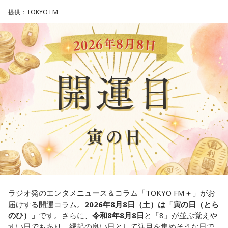
どう言えば角が立たないかを考えすぎて、タイミングを逃す
4． どうやって放水しているのか
提供：TOKYO FM
ことも。完璧を意識しすぎず、素直に伝えてみるのがコツで
す。
【解説】
この心理テストでわかることは、あなたの「我慢しすぎ・自
＊
己主張ニガテ度」です。
我慢できるのは、あなたが優しくて、まわりを思いやれる証
ダムの水は「溜め込んだ本音や感情」を暗示しています。ダ
拠です。あとは少しだけ、自分の本音も大切にしてあげまし
ムの何が気になったかで、あなたがなぜ言いたいことを飲み
ょう。
込んでしまうのか……その理由と、我慢の深さがわかります。
■監修者プロフィール：草彅健太（くさなぎ・けんた）
【解答】
東京池袋占い館セレーネ所属。メンタルケアカウンセラー。
鑑定件数は若い女性を中心に7,000件を超え、占いイベントや
1．こぼれてしまわないか……我慢しすぎ度90％
アプリの監修も手がける。また、イベントMCや声優としての
限界が気になったあなた。本音をギリギリまで溜め込んでい
活動もしており、芸能関係者からの依頼も多い。
ませんか。「嫌われるかも」という不安から、言葉を飲み込
Webサイト：
https://selene-uranai.com/
み続けてきたのでは。でも、あなたが少し本音を見せても、
YouTube：
https://youtu.be/UHrZuZcHTj4
大切な人は離れていきません。小さな「イヤ」から、言葉に
ラジオ発のエンタメニュース＆コラム「TOKYO FM＋」がお
してみましょう。
届けする開運コラム。
2026年8月8日（土）は「寅の日（とら
のひ）」
です。さらに、
令和8年8月8日
と「8」が並ぶ覚えや
2．こんなに必要なのか……我慢しすぎ度45％
すい日でもあり、縁起の良い日として注目を集めそうな日で