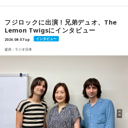
だけでなく家族や周囲の人とも声を掛け合いながら特殊詐欺
長野智子
「お願いします」
■「寅の日」をきっかけに、新しい一歩を踏み出してみよう
の被害を防いでほしいと呼びかけました。
フジロックに出演！兄弟デュオ、The
2026年8月8日は、寅の日と先勝が重なる開運日です。さら
下村
「発生の3日後には、熊本県警の犯罪抑止対策室っていう
気になる方は、radikoのタイムフリーで放送をチェックして
Lemon Twigsにインタビュー
に、「令和8年8月8日」と「8」が並ぶ覚えやすい日付である
ところがX(エックス)でかなり強い口調で警告を出しているん
ことから、縁起を意識する人にとっても印象深い一日となり
みてください。
です。『非常時にインプ稼ぎの偽情報は許されません』と。
インタビュー
2026.08.07 up
そうです。
インプっていうのはインプレッション、反応をいっぱい稼ご
提供：ラジオ日本
うとして偽情報を流すなよ、と。今回は本当に強い口調だな
一方で、暦は古くから受け継がれてきた考え方の一つであ
り、幸運や成功を約束するものではありません。
と思うのは、前回の10年前の熊本地震や、それから能登半島
地震では『偽情報を投稿した者を検挙しております』と。
「新しい財布を使い始める」「旅行へ出発する」「新たな目
『捕まえるよ？』というところまで言っているぐらいなんで
標を立てる」など、自分にとって前向きな一歩を踏み出すき
すね」
っかけとして、無理のない範囲で暦を取り入れてみるのもよ
いでしょう。
長野
「あー、なるほど」
日々の暮らしを少し前向きにするヒントとして、2026年8月8
日の「寅の日」を過ごしてみてはいかがでしょうか。
下村
「今回は細かい事例をご紹介する前に、時々このコーナ
ーで引用させていただいているJFC、日本ファクトチェックセ