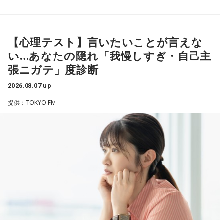
＜リスナーからの相談＞
遠山：リーガルリリーは、7月11日（土）に新曲「コニファ
私は精神科病棟で看護師として働いています。幻覚や妄想に
----------------------------------------------------
ー」を配信リリースしました。おめでとうございます。
より精神症状が不安定な患者さんから、暴言や暴力を振るわ
この日の放送をradikoタイムフリーで聴く
れることがあります。病気だからと割り切って仕事に就いて
※放送エリア外の方は、プレミアム会員の登録でご利用いた
【心理テスト】言いたいことが言えな
ほのか・海：ありがとうございます。
いるのですが、心が疲れてきています。私生活は充実してお
だけます。
い…あなたの隠れ「我慢しすぎ・自己主
り、夫と新しく家を建てるためにも仕事は辞められません。
----------------------------------------------------
潮：「コニファー」はテレビアニメ「これ描いて死ね」のエ
張ニガテ」度診断
仕事がつらいからこそ私生活が充実する、幸せになるぞとい
ンディングテーマとなっています。
う気持ちで頑張ろうと思うのですが、患者さんと関わる上で
＜番組概要＞
2026.08.07 up
の心持ちについてアドバイスをいただけないでしょうか？
番組名：JA全農 COUNTDOWN JAPAN
遠山：テレビアニメの楽曲を手がけるのは初めてじゃないよ
提供：TOKYO FM
放送エリア：TOKYO FMをはじめとする、JFN全国38局ネッ
ね？
＜江原からの回答＞
ト
放送日時：毎週土曜 13:00～13:53
ほのか：はい。
――患者からの暴言や暴力に心が折れそうになりながらも、
パーソナリティ：遠山大輔（グランジ）、潮紗理菜
過酷な現場で奮闘する看護師の相談に対し、江原は「意外な
番組Webサイト：
https://www.tfm.co.jp/countdownjapan/
遠山：この楽曲はどこから作り始めました？
ことを申し上げるようだけれど……」と前置きした上で、具体
番組公式X：
@JA_CDJ
的なアドバイスを提示しました。
ほのか：「これ描いて死ね」は、マンガを描くことを題材に
した作品なんですけど、まずは原作を読みました。それで、0
江原：私はね、ちょっと意外なことを申し上げるようだけれ
から1にするときに、心のなかで薪をくべて火種を燃やしてい
ど、「体力」だと思います。やっぱり、ちゃんと食べて、よ
く。そして、風が吹いてめちゃめちゃ燃えていくみたいな。
く寝る。で、やっぱり看護師さんって不規則でしょう？ 夜勤
そういったものを絶やさずに「自分だけでやっていくぞ！」