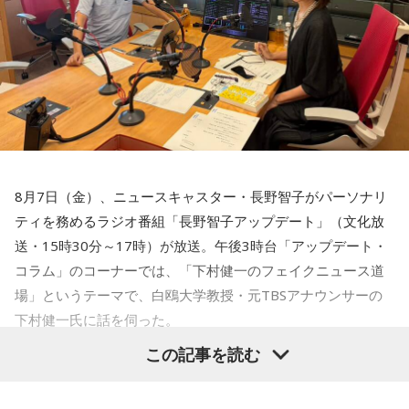
番組Webサイト：
https://www.tfm.co.jp/lock/
過去には、自宅を訪れて義援金を集める手口や、自治体職員
なお、これらは古くから伝わる暦の考え方であり、運気の上
番組公式X：
@sol_info
昇や成果を保証するものではありません。自分の予定やライ
を名乗る電話による詐欺も確認されていることから、支援先
フスタイルに合わせて、無理のない範囲で取り入れるとよい
が信頼できる団体であるか十分確認することが重要です。
でしょう。
善意につけ込む手口に冷静な対応を
■令和8年8月8日の「8」が並ぶ日に注目が集まる理由
2026年8月8日は、「令和8年8月8日」と「8」が並ぶ印象的
番組ではこのほかにも、「不要品を被災地へ送る」と言って
な日付です。
物品を持ち去るケースや、被災者の親族・知人を装い送金を
8月7日（金）、ニュースキャスター・長野智子がパーソナリ
求めるケースなど、過去に確認された手口も紹介されまし
ティを務めるラジオ番組「長野智子アップデート」（文化放
数字の「8」は、末広がりの形から縁起の良い数字として親し
た。
まれており、開店日や記念日、イベントの開催日として選ば
送・15時30分～17時）が放送。午後3時台「アップデート・
れることもあります。
コラム」のコーナーでは、「下村健一のフェイクニュース道
被災地を支援したいという善意は大切ですが、その気持ちを
場」というテーマで、白鴎大学教授・元TBSアナウンサーの
ただし、「8」が並ぶこと自体が暦上の吉日を意味するわけで
悪用する犯罪から身を守るためには、相手の身元や支援団体
下村健一氏に話を伺った。
はありません。
の正当性を確認し、不審に感じた場合はすぐに相談すること
この記事を読む
が大切です。
2026年8月8日は、こうした縁起の良いイメージに加え、「寅
下村健一
「今回は、先週発生した熊本地震関連(のフェイクニ
の日」が重なることから、例年以上に注目を集める可能性が
ュース)を集中的にやっていきたいと思います」
ある1日といえるでしょう。
番組では、災害時だからこそ冷静な判断を心掛け、自分自身