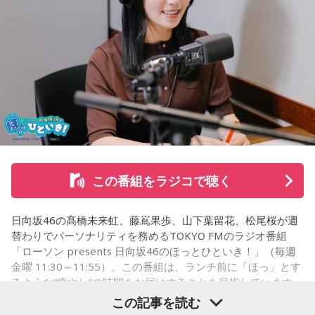
そして、今秋には初のアジアツアーの開催が決定していま
す。
遠山：僕は「惡の華」が好きで、（テレビドラマ版ではW主
演の）あのちゃんと鈴木福くんがめちゃくちゃ素晴らしかっ
たですけど、そういうドラマの音楽って、どう作っていく
の？
ほのか：私も今回初めて関わらせてもらったんですけど、今
まで作ってきたライブでやる曲やバンドでやる曲の作り方と
は全然違って……ドラマの映像にいかに没頭させるかが重要と
いうか。リーガルリリーでは、音楽を聴いてほしくて作って
この番組をラジコで聴く
いるんですけれど、ドラマの音楽は、映像を観てもらわない
といけないので、逆に聴いてもらったらダメなんですよ。だ
日向坂46の髙橋未来虹、藤嶌果歩、山下葉留花、松尾桜が週
から、音楽を通して真逆な作り方を体験できて、めちゃめち
替わりでパーソナリティを務めるTOKYO FMのラジオ番組
ゃ面白かったです。
「ローソン presents 日向坂46のほっとひといき！」（毎週
金曜 11:30～11:55）。この番組は、ランチ前に「ほっ」とす
るような“癒やし”の時間をお届けすることを目指しています
（左から）たかはしほのかさん、海さん
が、たまに（？）脱線してしまう番組です。7月31日（金）
この記事を読む
の放送は、山下と松尾の2人でお届け！ ここでは、松尾が7月