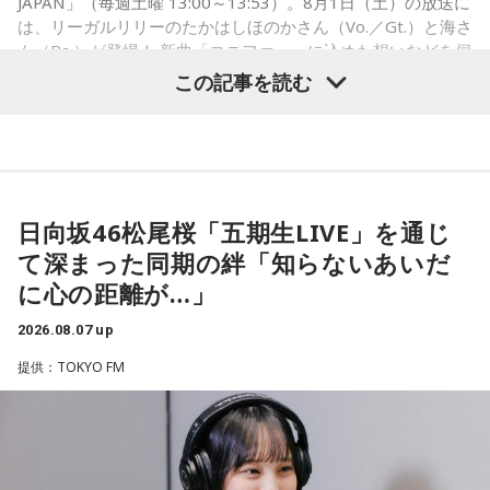
JAPAN」（毎週土曜 13:00～13:53）。8月1日（土）の放送に
は、リーガルリリーのたかはしほのかさん（Vo.／Gt.）と海さ
ん（Ba.）が登場！ 新曲「コニファー」に込めた想いなどを伺
いました。
この記事を読む
（左から）潮紗理菜、たかはしほのかさん、海さん、遠山大
輔
日向坂46松尾桜「五期生LIVE」を通じ
て深まった同期の絆「知らないあいだ
◆“真逆な作り方”で楽曲制作
に心の距離が…」
リーガルリリーは高校在学時から注目を集め、国内大型ロッ
2026.08.07 up
クフェスにも多数出演するだけでなく、アメリカで開催され
提供：TOKYO FM
た世界最大級の音楽フェスティバル「SXSW（サウス・バイ・
サウスウエスト）」の出演や中国ツアーの開催など、海外で
のライブも経験。そのほか、2019年公開の映画「惡の華」で
は主題歌と劇中歌を担当し、今年4月から放送されたテレビド
ラマ版「惡の華」では、たかはしほのかさんが劇伴を担当。