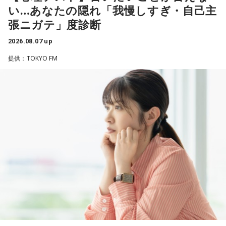
い…あなたの隠れ「我慢しすぎ・自己主
性を語ります。
「あ、自分もバンドできるんだ」みたいな、そういうときの
1． 水がこぼれてしまうことはないのか
張ニガテ」度診断
ワクワク感のようなものが、いろんな不安や葛藤を飛び越え
江原：やっぱり、集中力が欠けちゃうしね。だからご飯を食
2． こんなに水は必要なのか
ちゃうみたいな、そういうバイタリティのある曲だなと思い
べて、新しいお家を建てればまたよく寝られたりすると思う
2026.08.07 up
3． ひび割れなど壊れる心配はないか
ます。歌詞は自分と向き合っている部分も結構あるんですけ
けれど、そういう風な自分自身のメンテナンスというか、そ
4． どうやって放水しているのか
ど、音像がかなり爽やかなので、そういうものを飛び越えて
提供：TOKYO FM
れを大事にして、コンディションを常に最高に整えるという
いくような“若さ”をすごく感じました。
ことであれば、もしかしたら悩んでいた時期は体調が不安定
【解説】
だったかもしれない。だって、普段だったら前向きにいける
この心理テストでわかることは、あなたの「我慢しすぎ・自
次回8月8日（土）の放送は、シンガーソングライター・バー
ところが、何かふと不安になっちゃったりするでしょう。
己主張ニガテ度」です。
チャルYouTuberのぼっちぼろまるさんをゲストに迎えてお届
けします。
例えば、小さいお子さんがいるときって、やっぱり楽しいけ
ダムの水は「溜め込んだ本音や感情」を暗示しています。ダ
れど身体がついていけないときって、ちょっと子育てが憂鬱
ムの何が気になったかで、あなたがなぜ言いたいことを飲み
----------------------------------------------------
になったりする時って出ちゃうじゃないですか。子どもの元
込んでしまうのか……その理由と、我慢の深さがわかります。
この日の放送をradikoタイムフリーで聴く
気な「キャー！」というのも、元気なときには「もう！」と
※放送エリア外の方は、プレミアム会員の登録でご利用いた
いうくらいで済むけれど、頭が痛いときはキツイもんね。そ
【解答】
だけます。
ういうことなんですよね。
----------------------------------------------------
1．こぼれてしまわないか……我慢しすぎ度90％
自分の体力、コンディション。「元気」の「気」は中がお米
限界が気になったあなた。本音をギリギリまで溜め込んでい
＜番組概要＞
（氣）だから、しっかり食べて、元気をつけていってくださ
ませんか。「嫌われるかも」という不安から、言葉を飲み込
番組名：JA全農 COUNTDOWN JAPAN
い。それも、仕事のうちです。
み続けてきたのでは。でも、あなたが少し本音を見せても、
放送エリア：TOKYO FMをはじめとする、JFN全国38局ネッ