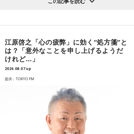
この記事を読む
ほのか：はい。
遠山：この楽曲はどこから作り始めました？
（左から）潮紗理菜、たかはしほのかさん、海さん、遠山大
輔
ほのか：「これ描いて死ね」は、マンガを描くことを題材に
江原啓之「心の疲弊」に効く“処方箋”と
した作品なんですけど、まずは原作を読みました。それで、0
から1にするときに、心のなかで薪をくべて火種を燃やしてい
は？「意外なことを申し上げるようだ
く。そして、風が吹いてめちゃめちゃ燃えていくみたいな。
◆“真逆な作り方”で楽曲制作
けれど…」
そういったものを絶やさずに「自分だけでやっていくぞ！」
みたいな気持ちと、私がお家で音楽を作っているとき
リーガルリリーは高校在学時から注目を集め、国内大型ロッ
2026.08.07 up
の……“色”かな？ その色がすごく一致している部分があったの
クフェスにも多数出演するだけでなく、アメリカで開催され
提供：TOKYO FM
で、今回はアニメのエンディングテーマとして曲を書かせて
た世界最大級の音楽フェスティバル「SXSW（サウス・バイ・
もらったんですけど、結構パーソナルな部分が出た作品にな
サウスウエスト）」の出演や中国ツアーの開催など、海外で
りました。
のライブも経験。そのほか、2019年公開の映画「惡の華」で
は主題歌と劇中歌を担当し、今年4月から放送されたテレビド
遠山：自分自身の内面をすごく辿って探っている曲ですよ
ラマ版「惡の華」では、たかはしほのかさんが劇伴を担当。
ね？
そして、今秋には初のアジアツアーの開催が決定していま
す。
ほのか：はい。私は「自分自身を分かってみたい」という気
持ちで作品を作っていて、もしかしたら皆さんも何かを作る
遠山：僕は「惡の華」が好きで、（テレビドラマ版ではW主