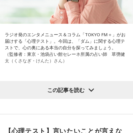
とかね。いろいろとシフトがあるから、身体のコンディショ
みたいな気持ちと、私がお家で音楽を作っているとき
ンを持っていくのがとっても大変だと思うの。
の……“色”かな？ その色がすごく一致している部分があったの
で、今回はアニメのエンディングテーマとして曲を書かせて
これ、ばかにならなくて、私、いつもフィジカルとスピリチ
もらったんですけど、結構パーソナルな部分が出た作品にな
ュアルというものは、いつも同じく同等に思わなきゃダメだ
りました。
と言っているんです。昔から「健全な身体に健全な精神宿
ラジオ発のエンタメニュース＆コラム「TOKYO FM＋」がお
る」って言いますでしょう？
届けする「心理テスト」。今回は、「ダム」に関する心理テ
遠山：自分自身の内面をすごく辿って探っている曲ですよ
ストで、心の奥にある本当の自分を探ってみましょう。
ね？
それは、例えばご病気の方とかはダメだとか、そういう風に
（監修者：東京・池袋占い館セレーネ所属の占い師 草彅健
差別しているわけではなくてね。私達、コンディションが良
太（くさなぎ・けんた）さん）
ほのか：はい。私は「自分自身を分かってみたい」という気
いと心のコンディションも良くなりません？ やっぱり、寝不
持ちで作品を作っていて、もしかしたら皆さんも何かを作る
足のときってちょっとネガティブになっちゃったり、笑顔が
ときって、自分自身を分かってみたいから作るんじゃないか
ちょっと欠けちゃったりね。
なと思って、そういう曲を作りました。
【質問】
この記事を読む
やっぱり、この世に生きている限りは、フィジカルなことっ
山奥の大きなダムを見学しているあなた。
遠山：海ちゃんはどうですか？
てすごく大事なんですよね。だから、よりスピリチュアルを
目の前には、たっぷりと水をたたえた巨大なダムがそびえて
発揮したいと思う場合には、フィジカルをとても大切にする
います。
海：アニメでは、マンガ大好きな女の子が、同人誌とかを売
ということが大事だと思うんですよね。
その景色を眺めていると、あなたはふとあることが気になり
るようなイベントに行って「自分でも描けるんだ！」と思っ
ました。
て、そこから自分で描き始めるんですけど、それが私自身の
――精神力を支えるのは徹底した体調管理であると説く江
さて、あなたが気になったのはどんなことですか？
音楽体験とすごくつながっていて。
【心理テスト】言いたいことが言えな
原。さらに、日常生活におけるコンディションづくりの重要
次の中から近いものを1つ選んでください。