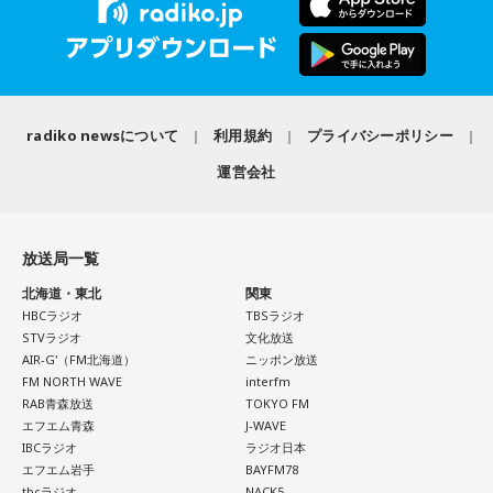
演。新作からの楽曲も多数披露し、満員のレッドマーキーを
下村
「そうです。この嘘被害、嘘SOS、嘘寄付、嘘犯罪、嘘
沸かせた。
陰謀論。この辺はもう典型的に今回も出回っていますが、今
までと違って、この全てに大きな要素が一つ加わりました。
番組では、9年ぶりの出演となったフジロックの話をはじめ、
10年前の熊本地震と今回の熊本地震の最大の違いは“AIの有
最新作や楽曲制作、お互いのミュージシャンとしての魅力に
radiko newsについて
利用規約
プライバシーポリシー
無”」
ついて伺う。
運営会社
長野
「あー、ほんとだ……」
放送局一覧
下村
「これはもう決定的に大きいですね。すべてのこういう
北海道・東北
関東
嘘にAIによる巧妙なのし上がりが、磨きがかけられてしまっ
HBCラジオ
TBSラジオ
たということがあります。これは嘘が精巧になったっていう
STVラジオ
文化放送
だけじゃなくて、実は最悪の影響は、本当の情報が疑われる
AIR-G'（FM北海道）
ニッポン放送
FM NORTH WAVE
interfm
ようになっちゃった。これこそが最も大きな本質的な迷惑で
RAB青森放送
TOKYO FM
すよね」
エフエム青森
J-WAVE
IBCラジオ
ラジオ日本
長野
「AIの嘘情報がリアルすぎて？」
エフエム岩手
BAYFM78
tbcラジオ
NACK5