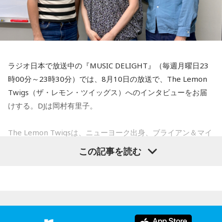
ンターが一昨年、能登半島地震の直後に注意喚起した、『地
震の時のデマってこのパターンがあるよ』っていう類型があ
りまして、このパターンを下村流にアレンジして短い言葉で
ご紹介します。まず“嘘被害”。昔の津波の映像とかを出しちゃ
って、それでインプレッションを稼ぐっていうやつ。それか
ラジオ日本で放送中の『MUSIC DELIGHT』（毎週月曜日23
ら“嘘SOS”。『こんな被害に遭いました、助けてー！』ってい
時00分～23時30分）では、8月10日の放送で、The Lemon
うけど実は無いじゃんっていうやつ。それから“嘘寄付”」
Twigs（ザ・レモン・ツイッグス）へのインタビューをお届
けする。DJは岡村有里子。
長野
「あー！これも今、問題になってます」
The Lemon Twigsは、ニューヨーク出身、ブライアン＆マイ
下村
「ね。これはもうストレートに『これでお金集めちゃお
ケル・ダダリオによる兄弟デュオ。2016年にアルバム『Do
う』っていうやつ。それから“嘘犯罪”。『こういう犯罪が起き
この記事を読む
Hollywood』で鮮烈なデビューを果たし、60〜70年代ポップ
てるから気をつけろ！』っていう。特に外国人と絡めて煽っ
への敬愛と卓越したメロディセンスで注目を集める。その後
てくるっていうのは多いです。そして“嘘陰謀論”。『この地震
も独自のポップ美学を追求しながら進化を続け、幅広い世代
も人工地震だぞ』とか」
から支持されている。今年5月にはニュー・アルバム 『Look
長野
For Your Mind!』を発表し、FUJI ROCK FESTIVAL ’26に出
「なんか『こんな雲が出たら揺れるぞ』みたいなね？」