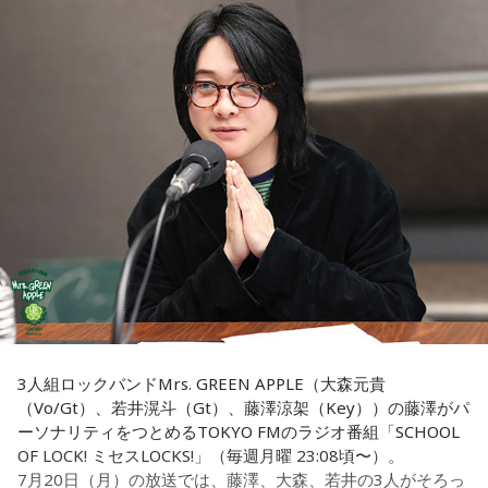
「8」が並ぶことから縁起の良い日というイメージを持つ人も
いますが、暦の上では
寅の日
にあたるのが最大の特徴です。
我慢できるのは、あなたが優しくて、まわりを思いやれる証
拠です。あとは少しだけ、自分の本音も大切にしてあげまし
また、六曜は
先勝
で、一般的には午前中が吉、午後は控えめ
ょう。
に過ごすのが良いという考え方があります。
■監修者プロフィール：草彅健太（くさなぎ・けんた）
■寅の日とは？
東京池袋占い館セレーネ所属。メンタルケアカウンセラー。
鑑定件数は若い女性を中心に7,000件を超え、占いイベントや
寅の日とは、12日に一度巡ってくる吉日
です。
アプリの監修も手がける。また、イベントMCや声優としての
活動もしており、芸能関係者からの依頼も多い。
虎は古くから「千里行って千里帰る」という言い伝えがあ
Webサイト：
https://selene-uranai.com/
り、「出ていったものが無事に戻ってくる」と考えられてき
YouTube：
https://youtu.be/UHrZuZcHTj4
ました。そのため、お金や旅に関する縁起の良い日として親
しまれています。
このことから、寅の日は次のようなタイミングに選ぶ人もい
3人組ロックバンドMrs. GREEN APPLE（大森元貴
ます。
（Vo/Gt）、若井滉斗（Gt）、藤澤涼架（Key））の藤澤がパ
ーソナリティをつとめるTOKYO FMのラジオ番組「SCHOOL
・財布を新調する
OF LOCK! ミセスLOCKS!」（毎週月曜 23:08頃〜）。
・財布を使い始める
7月20日（月）の放送では、藤澤、大森、若井の3人がそろっ