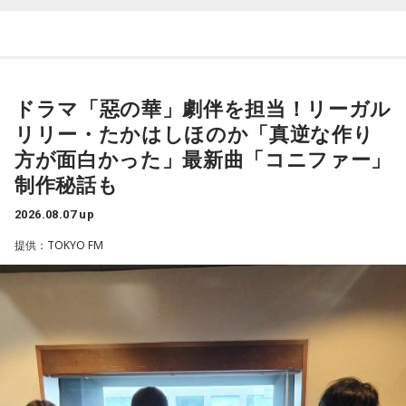
15日、16日に開催された日向坂46「五期生LIVE」の感想を語
った模様をお届けします。
◆新曲「コニファー」に込めた想い
遠山：リーガルリリーは、7月11日（土）に新曲「コニファ
ドラマ「惡の華」劇伴を担当！リーガル
ー」を配信リリースしました。おめでとうございます。
パーソナリティの松尾桜
リリー・たかはしほのか「真逆な作り
ほのか・海：ありがとうございます。
方が面白かった」最新曲「コニファー」
松尾：7月15日、16日におこなわれた「五期生LIVE」にお越
制作秘話も
しいただいたファンの皆さん。そして、配信で見てくださっ
潮：「コニファー」はテレビアニメ「これ描いて死ね」のエ
たファンの皆さん。本当にありがとうございました！
ンディングテーマとなっています。
2026.08.07 up
山下：お疲れさまー（拍手）！
遠山：テレビアニメの楽曲を手がけるのは初めてじゃないよ
提供：TOKYO FM
ね？
松尾：ありがとうございます！ 五期生だけのライブが去年の
「新参者 二〇二五 LIVE at THEATER MILANO-Za」以来だっ
ほのか：はい。
たんですけど、「五期生LIVE」が始まってから、知らないあ
いだに心の距離が縮まっていたというか。
遠山：この楽曲はどこから作り始めました？
山下：うわあ素敵！
ほのか：「これ描いて死ね」は、マンガを描くことを題材に
した作品なんですけど、まずは原作を読みました。それで、0