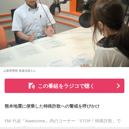
＊
■2026年8月8日に宝くじを買うのは？
大森：ありがとうございます！ 花火すごかったですね！
寅の日は、金運にまつわる吉日として紹介されることが多い
若井：すごかったよ！ ステージからの景色も花火も最高でし
ため、宝くじを購入するタイミングとして意識する人もいま
たけれど。
す。
藤澤：そうだよね！
一方で、宝くじの当選を保証するものではありません。「縁
起の良い日に買いたい」という気持ちから、暦を参考にする
大森：「ダーリン」で、本編ラストで花火が上がるというの
人もいるという考え方です。
は結構すごいです。「ケセラセラ」って今まででも花火が上
山梨県警察 渡邉佳彦さん
がったりというか、大きい演出ってすごく親和性があると思
■2026年8月8日に旅行へ行くのは？
うのだけれど。
この番組をラジコで聴く
寅の日は、「千里行って千里帰る」という言い伝えから、旅
「ダーリン」でというのはやっぱりミュージックビデオがあ
行や出張にも縁起が良い日とされています。
あいう感じだったから、すごくみんな受け入れられるという
か良かったのかなと思うのだけれど。バラード曲で花火って
熊本地震に便乗した特殊詐欺への警戒を呼びかけ
夏休み期間中ということもあり、旅行や帰省を予定している
結構僕の中では「おー、そっかそうか」となって。演出チー
人にとっては、暦を意識するきっかけになるかもしれませ
ムと話を進めていったんだよね！
ん。
FM-FUJI『Awesome』内のコーナー「STOP！特殊詐欺」で
は、山梨県警察本部生活安全部生活安全企画課の渡邉佳彦さ