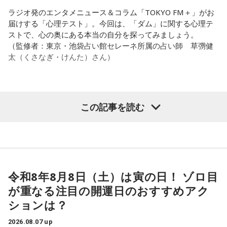
大切な人は離れていきません。小さな「イヤ」から、言葉に
ト
ラジオ発のエンタメニュース＆コラム「TOKYO FM＋」がお
してみましょう。
放送日時：毎週土曜 13:00～13:53
パートナーの奥迫協子、パーソナリティの江原啓之
届けする「心理テスト」。今回は、「ダム」に関する心理テ
パーソナリティ：遠山大輔（グランジ）、潮紗理菜
ストで、心の奥にある本当の自分を探ってみましょう。
2．こんなに必要なのか……我慢しすぎ度45％
番組Webサイト：
https://www.tfm.co.jp/countdownjapan/
（監修者：東京・池袋占い館セレーネ所属の占い師 草彅健
水の価値を気にしたあなた。裏を返せば、自分の意見に「言
番組公式X：
@JA_CDJ
太（くさなぎ・けんた）さん）
うほどの価値があるのかな」と、自信を持てずにいるのかも
●江原啓之 今夜の格言
しれません。しかし、あなたの考えには、ちゃんと意味があ
「フィジカルはスピリチュアルの基本です」
ります。肩の力を抜いて、まずは思ったことを口にする練習
から。
＜番組概要＞
【質問】
この記事を読む
番組名：Dr.Recella presents 江原啓之 おと語り
山奥の大きなダムを見学しているあなた。
3．壊れる心配はないか……我慢しすぎ度70％
放送日時：TOKYO FM／FM 大阪 毎週日曜 22:00～22:25、エ
目の前には、たっぷりと水をたたえた巨大なダムがそびえて
ダムが壊れないか気になったあなた。対立することで関係が
フエム山陰 毎週土曜 12:30～12:55
います。
壊れるのを恐れ、その場を丸く収めるために本音を飲み込む
出演者：江原啓之、奥迫協子
その景色を眺めていると、あなたはふとあることが気になり
タイプです。ですが、健全なぶつかり合いは、関係をむしろ
番組Webサイト：
https://www.tfm.co.jp/oto/
ました。
深めるもの。意見を伝えることは、わがままではないと考え
さて、あなたが気になったのはどんなことですか？
てみては。
令和8年8月8日（土）は寅の日！ ゾロ目
次の中から近いものを1つ選んでください。
が重なる注目の開運日のおすすめアク
4．どうやって放水しているのか……我慢しすぎ度20％
1． 水がこぼれてしまうことはないのか
ションは？
上手な出し方を気にしたあなた。本音を出そうという意識は
2． こんなに水は必要なのか
しっかり持っているので、我慢しすぎは少なめです。ただ、
2026.08.07 up
3． ひび割れなど壊れる心配はないか