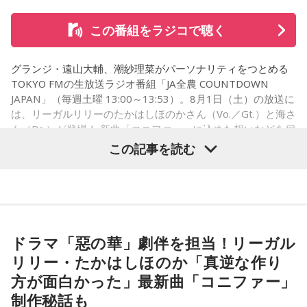
るようなイベントに行って「自分でも描けるんだ！」と思っ
て、そこから自分で描き始めるんですけど、それが私自身の
山下：そのなかでも、一人ひとりが光っているのは当然なん
この番組をラジコで聴く
音楽体験とすごくつながっていて。
だけど、みんなで通じ合っている感じがすごくした。
「あ、自分もバンドできるんだ」みたいな、そういうときの
グランジ・遠山大輔、潮紗理菜がパーソナリティをつとめる
松尾：うれしいです、ありがとうございます！
ワクワク感のようなものが、いろんな不安や葛藤を飛び越え
TOKYO FMの生放送ラジオ番組「JA全農 COUNTDOWN
ちゃうみたいな、そういうバイタリティのある曲だなと思い
JAPAN」（毎週土曜 13:00～13:53）。8月1日（土）の放送に
ます。歌詞は自分と向き合っている部分も結構あるんですけ
は、リーガルリリーのたかはしほのかさん（Vo.／Gt.）と海さ
パーソナリティの山下葉留花と松尾桜
ど、音像がかなり爽やかなので、そういうものを飛び越えて
ん（Ba.）が登場！ 新曲「コニファー」に込めた想いなどを伺
いくような“若さ”をすごく感じました。
いました。
この記事を読む
次回8月8日（土）の放送は、シンガーソングライター・バー
----------------------------------------------------
チャルYouTuberのぼっちぼろまるさんをゲストに迎えてお届
この日の放送をradikoタイムフリーで聴く
（左から）潮紗理菜、たかはしほのかさん、海さん、遠山大
けします。
※放送エリア外の方は、プレミアム会員の登録でご利用いた
輔
だけます。
----------------------------------------------------
ドラマ「惡の華」劇伴を担当！リーガル
----------------------------------------------------
この日の放送をradikoタイムフリーで聴く
リリー・たかはしほのか「真逆な作り
※放送エリア外の方は、プレミアム会員の登録でご利用いた
◆“真逆な作り方”で楽曲制作
＜番組概要＞
方が面白かった」最新曲「コニファー」
だけます。
番組名：ローソン presents 日向坂46のほっとひといき！
----------------------------------------------------
制作秘話も
リーガルリリーは高校在学時から注目を集め、国内大型ロッ
パーソナリティ：日向坂46（髙橋未来虹、藤嶌果歩、山下葉