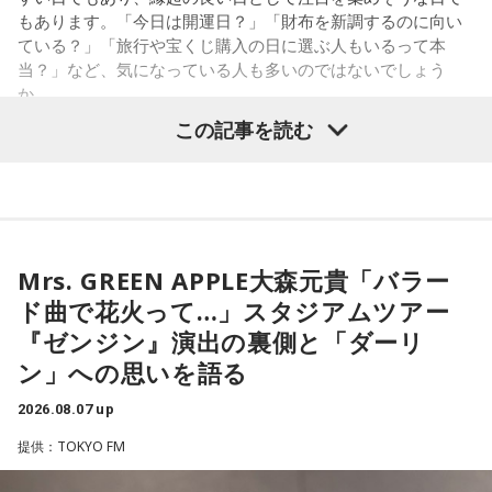
水の価値を気にしたあなた。裏を返せば、自分の意見に「言
もあります。「今日は開運日？」「財布を新調するのに向い
うほどの価値があるのかな」と、自信を持てずにいるのかも
ている？」「旅行や宝くじ購入の日に選ぶ人もいるって本
しれません。しかし、あなたの考えには、ちゃんと意味があ
当？」など、気になっている人も多いのではないでしょう
ります。肩の力を抜いて、まずは思ったことを口にする練習
か。
から。
この記事を読む
寅の日は、古くから金運や旅立ちに縁起が良いとされる吉日
3．壊れる心配はないか……我慢しすぎ度70％
の1つです。今回は、
2026年8月8日の開運カレンダー
をもと
ダムが壊れないか気になったあなた。対立することで関係が
に、寅の日とはどんな日なのか、この日に向いているとされ
壊れるのを恐れ、その場を丸く収めるために本音を飲み込む
ることや、財布の新調、宝くじ購入などについて分かりやす
タイプです。ですが、健全なぶつかり合いは、関係をむしろ
く紹介します。
深めるもの。意見を伝えることは、わがままではないと考え
てみては。
Mrs. GREEN APPLE大森元貴「バラー
ド曲で花火って…」スタジアムツアー
4．どうやって放水しているのか……我慢しすぎ度20％
■2026年8月8日はどんな日？
『ゼンジン』演出の裏側と「ダーリ
上手な出し方を気にしたあなた。本音を出そうという意識は
ン」への思いを語る
しっかり持っているので、我慢しすぎは少なめです。ただ、
2026年8月8日（土）・先勝
どう言えば角が立たないかを考えすぎて、タイミングを逃す
・寅の日
2026.08.07 up
ことも。完璧を意識しすぎず、素直に伝えてみるのがコツで
・令和8年8月8日のゾロ目
す。
提供：TOKYO FM
・六曜「先勝」（午前中が吉とされる）
＊