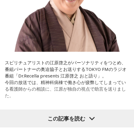
ときって、自分自身を分かってみたいから作るんじゃないか
演の）あのちゃんと鈴木福くんがめちゃくちゃ素晴らしかっ
なと思って、そういう曲を作りました。
たですけど、そういうドラマの音楽って、どう作っていく
の？
遠山：海ちゃんはどうですか？
ほのか：私も今回初めて関わらせてもらったんですけど、今
海：アニメでは、マンガ大好きな女の子が、同人誌とかを売
まで作ってきたライブでやる曲やバンドでやる曲の作り方と
るようなイベントに行って「自分でも描けるんだ！」と思っ
は全然違って……ドラマの映像にいかに没頭させるかが重要と
て、そこから自分で描き始めるんですけど、それが私自身の
いうか。リーガルリリーでは、音楽を聴いてほしくて作って
音楽体験とすごくつながっていて。
いるんですけれど、ドラマの音楽は、映像を観てもらわない
スピリチュアリストの江原啓之がパーソナリティをつとめ、
といけないので、逆に聴いてもらったらダメなんですよ。だ
番組パートナーの奥迫協子とお送りするTOKYO FMのラジオ
「あ、自分もバンドできるんだ」みたいな、そういうときの
から、音楽を通して真逆な作り方を体験できて、めちゃめち
番組「Dr.Recella presents 江原啓之 おと語り」。
ワクワク感のようなものが、いろんな不安や葛藤を飛び越え
ゃ面白かったです。
今回の放送では、精神科病棟で働き心が疲弊してしまってい
ちゃうみたいな、そういうバイタリティのある曲だなと思い
る看護師からの相談に、江原が独自の視点で助言を送りまし
ます。歌詞は自分と向き合っている部分も結構あるんですけ
た。
ど、音像がかなり爽やかなので、そういうものを飛び越えて
（左から）たかはしほのかさん、海さん
いくような“若さ”をすごく感じました。
パーソナリティの江原啓之
この記事を読む
次回8月8日（土）の放送は、シンガーソングライター・バー
チャルYouTuberのぼっちぼろまるさんをゲストに迎えてお届
◆新曲「コニファー」に込めた想い
けします。