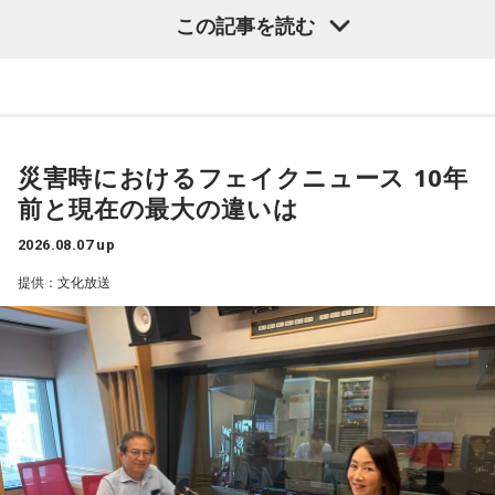
若井：めちゃくちゃ素敵だったね！
もちろん、安全な旅行のためには、天候や交通情報を確認
この記事を読む
んを迎え、熊本地震の発生に便乗した悪質な犯罪への注意を
し、余裕を持ったスケジュールを立てることが何より大切で
大森：プレイリストも公開されていますので、ぜひ聴いてほ
呼びかけました。
す。
しいね！
■2026年8月8日に向いているとされること
番組では、被災された方々へのお見舞いの言葉とともに、大
藤澤：楽しんでください！
規模災害が発生すると被災者の不安や善意につけ込む犯罪が
2026年8月8日は、寅の日と先勝が重なる日です。暦を意識す
災害時におけるフェイクニュース 10年
増えるおそれがあることが紹介されました。
若井：ありがとう！
る人の中には、次のような予定をこの日に合わせる人もいま
前と現在の最大の違いは
す。
被災者を狙う悪質商法や義援金詐欺
2026.08.07 up
・財布を新調する、または使い始める
（写真左から）Mrs. GREEN APPLE大森元貴、藤澤涼架、若
・銀行口座を開設する
提供：文化放送
渡邉さんは、災害時には被災した住宅を訪問し、家屋修繕や
井滉斗
・旅行や帰省、出張へ出発する
必要物品の販売を装って高額な契約を迫る悪質商法が発生す
・資格の勉強や新しい習い事を始める
る可能性があると説明しました。
・神社へ参拝する
・仕事や趣味の新たな目標を立てる
＜番組概要＞
さらに、被災者以外を狙う犯罪として、公的機関や災害支援
番組名：SCHOOL OF LOCK!
また、六曜の「先勝」は一般的に
午前中が吉
とされているた
放送日時：月曜～木曜 22:00～23:55／金曜 22:00～22:55
団体を装い、義援金や寄付金を名目に現金や電子マネーをだ
め、大切な予定を入れる場合は午前中を選ぶという考え方も
パーソナリティ：アンジー校長（アンジェリーナ1/3・
まし取る詐欺にも注意が必要と呼びかけました。
あります。
Gacharic Spin）、たんぼ教頭（溝上たんぼ）