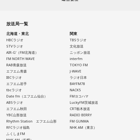
放送局一覧
北海道・東北
関東
HBCラジオ
TBSラジオ
STVラジオ
文化放送
AIR-G'（FM北海道）
ニッポン放送
FM NORTH WAVE
interfm
RAB青森放送
TOKYO FM
エフエム青森
J-WAVE
IBCラジオ
ラジオ日本
エフエム岩手
BAYFM78
tbcラジオ
NACK5
Date fm（エフエム仙台）
FMヨコハマ
ABSラジオ
LuckyFM茨城放送
エフエム秋田
CRT栃木放送
YBC山形放送
RADIO BERRY
Rhythm Station エフエム山形
FM GUNMA
RFCラジオ福島
NHK AM（東京）
ふくしまFM
NHK AM（札幌）