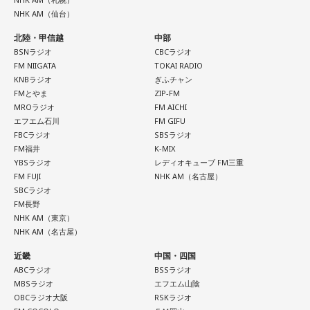
NHK AM（仙台）
北陸・甲信越
中部
BSNラジオ
CBCラジオ
FM NIIGATA
TOKAI RADIO
KNBラジオ
ぎふチャン
FMとやま
ZIP-FM
MROラジオ
FM AICHI
エフエム石川
FM GIFU
FBCラジオ
SBSラジオ
FM福井
K-MIX
YBSラジオ
レディオキューブ FM三重
FM FUJI
NHK AM（名古屋）
SBCラジオ
FM長野
NHK AM（東京）
NHK AM（名古屋）
近畿
中国・四国
ABCラジオ
BSSラジオ
MBSラジオ
エフエム山陰
OBCラジオ大阪
RSKラジオ