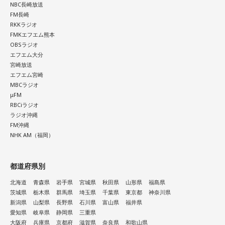
NBC長崎放送
FM長崎
RKKラジオ
FMKエフエム熊本
OBSラジオ
エフエム大分
宮崎放送
エフエム宮崎
MBCラジオ
μFM
RBCiラジオ
ラジオ沖縄
FM沖縄
NHK AM（福岡）
都道府県別
北海道
青森県
岩手県
宮城県
秋田県
山形県
福島県
茨城県
栃木県
群馬県
埼玉県
千葉県
東京都
神奈川県
新潟県
山梨県
長野県
石川県
富山県
福井県
愛知県
岐阜県
静岡県
三重県
大阪府
兵庫県
京都府
滋賀県
奈良県
和歌山県