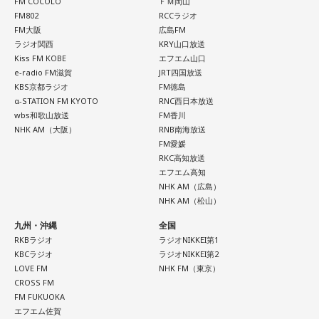
FM COCOLO
ＦＭ岡山
FM802
RCCラジオ
FM大阪
広島FM
ラジオ関西
KRY山口放送
Kiss FM KOBE
エフエム山口
e-radio FM滋賀
JRT四国放送
KBS京都ラジオ
FM徳島
α-STATION FM KYOTO
RNC西日本放送
wbs和歌山放送
FM香川
NHK AM（大阪）
RNB南海放送
FM愛媛
RKC高知放送
エフエム高知
NHK AM（広島）
NHK AM（松山）
九州・沖縄
全国
RKBラジオ
ラジオNIKKEI第1
KBCラジオ
ラジオNIKKEI第2
LOVE FM
NHK FM（東京）
CROSS FM
FM FUKUOKA
エフエム佐賀