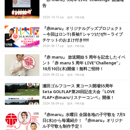
告
2024.10.15 up
提供：FM大阪
『赤maru』オリジナルグッズプロジェクト
～今回はロンT(長袖Tシャツ)だぜ!!～ライブ
チケットのおまけ付き!!!!!
2024.09.17 up
提供：FM大阪
『赤 maru』 放送開始 5 周年を記念したイベ
ント「赤 maru 5 周年 LIVE“Challenge”」
10月10日(木)開催！無料ご招待！
2024.09.02 up
提供：FM大阪
瀬田ゴルフコース 東コース開場55周年
Seta GOLFLAP第20回記念大会「LOVE
FLAP×赤maruリスナーコンペ」開催！
2024.06.04 up
提供：FM大阪
『赤maru』水曜日 全国各地の子守歌を 7月5
日(水)から毎週紹介！ 『赤maru』オリジナ
ル子守歌も制作予定！