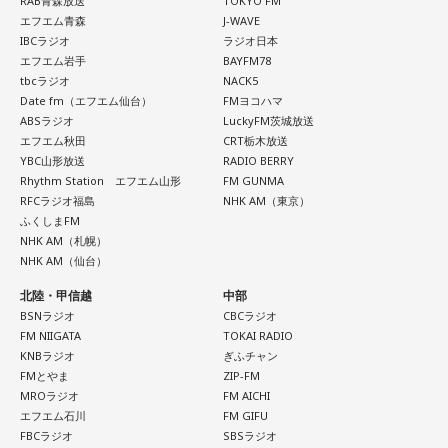
RAB青森放送
TOKYO FM
エフエム青森
J-WAVE
IBCラジオ
ラジオ日本
エフエム岩手
BAYFM78
tbcラジオ
NACK5
Date fm（エフエム仙台）
FMヨコハマ
ABSラジオ
LuckyFM茨城放送
エフエム秋田
CRT栃木放送
YBC山形放送
RADIO BERRY
Rhythm Station エフエム山形
FM GUNMA
RFCラジオ福島
NHK AM（東京）
ふくしまFM
NHK AM（札幌）
NHK AM（仙台）
北陸・甲信越
中部
BSNラジオ
CBCラジオ
FM NIIGATA
TOKAI RADIO
KNBラジオ
ぎふチャン
FMとやま
ZIP-FM
MROラジオ
FM AICHI
エフエム石川
FM GIFU
FBCラジオ
SBSラジオ