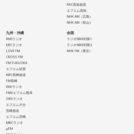
RKC高知放送
エフエム高知
NHK AM（広島）
NHK AM（松山）
九州・沖縄
全国
RKBラジオ
ラジオNIKKEI第1
KBCラジオ
ラジオNIKKEI第2
LOVE FM
NHK FM（東京）
CROSS FM
FM FUKUOKA
エフエム佐賀
NBC長崎放送
FM長崎
RKKラジオ
FMKエフエム熊本
OBSラジオ
エフエム大分
宮崎放送
エフエム宮崎
MBCラジオ
μFM