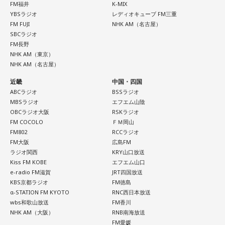
FM福井
K-MIX
YBSラジオ
レディオキューブ FM三重
FM FUJI
NHK AM（名古屋）
SBCラジオ
FM長野
NHK AM（東京）
NHK AM（名古屋）
近畿
中国・四国
ABCラジオ
BSSラジオ
MBSラジオ
エフエム山陰
OBCラジオ大阪
RSKラジオ
FM COCOLO
ＦＭ岡山
FM802
RCCラジオ
FM大阪
広島FM
ラジオ関西
KRY山口放送
Kiss FM KOBE
エフエム山口
e-radio FM滋賀
JRT四国放送
KBS京都ラジオ
FM徳島
α-STATION FM KYOTO
RNC西日本放送
wbs和歌山放送
FM香川
NHK AM（大阪）
RNB南海放送
FM愛媛