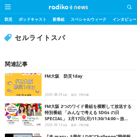
防災
ポッドキャスト
新番組
スペシャルウィーク
インタビュー
セルライトスパ
関連記事
FM大阪 防災1day
2025.08.29 up
提供：FM大阪
FM大阪 2つのワイド番組を横断して放送する
特別番組 「みんなで考える SDGs の日
SPECIAL」 3月17日(月)11:30/14:00～放
送！
2025.03.13 up
提供：FM大阪
『赤 maru』5周年 LIVE“Challenge”開催報