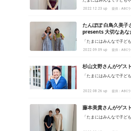
2022.12.23 up
提供：ABC
たんぽぽ 白鳥久美
presents 大切なあ
「たまにはみんなで子ど
2022.09.09 up
提供：ABC
杉山文野さんがゲストで
「たまにはみんなで子ど
2022.08.26 up
提供：ABC
藤本美貴さんがゲストで
「たまにはみんなで子ど