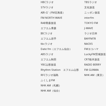
HBCラジオ
TBSラジオ
STVラジオ
文化放送
AIR-G'（FM北海道）
ニッポン放送
FM NORTH WAVE
interfm
RAB青森放送
TOKYO FM
エフエム青森
J-WAVE
IBCラジオ
ラジオ日本
エフエム岩手
BAYFM78
tbcラジオ
NACK5
Date fm（エフエム仙台）
FMヨコハマ
ABSラジオ
LuckyFM茨城放送
エフエム秋田
CRT栃木放送
YBC山形放送
RADIO BERRY
Rhythm Station エフエム山形
FM GUNMA
RFCラジオ福島
NHK AM（東京）
ふくしまFM
NHK AM（札幌）
NHK AM（仙台）