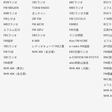
BSNラジオ
CBCラジオ
ABCラジオ
BSS
FM NIIGATA
TOKAI RADIO
MBSラジオ
エフエ
KNBラジオ
ぎふチャン
OBCラジオ大阪
RSK
FMとやま
ZIP-FM
FM COCOLO
ＦＭ岡
MROラジオ
FM AICHI
FM802
RCC
エフエム石川
FM GIFU
FM大阪
広島F
FBCラジオ
SBSラジオ
ラジオ関西
KRY
FM福井
K-MIX
Kiss FM KOBE
エフエ
YBSラジオ
レディオキューブ FM三重
e-radio FM滋賀
JRT
FM FUJI
NHK AM（名古屋）
KBS京都ラジオ
FM徳
SBCラジオ
α-STATION FM KYOTO
RNC
FM長野
wbs和歌山放送
FM香
NHK AM（東京）
NHK AM（大阪）
RNB
NHK AM（名古屋）
FM愛
RKC
エフエ
NHK
NHK