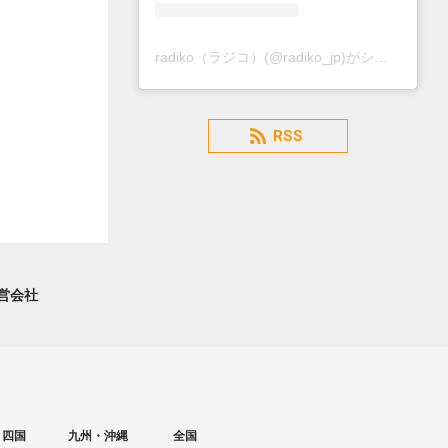
radiko（ラジコ）(@radiko_jp)がシェアした投稿
RSS
営会社
・四国
九州・沖縄
全国