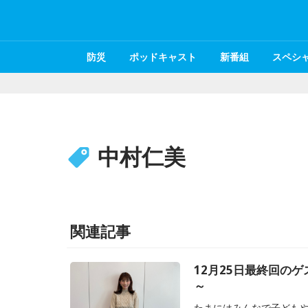
防災
ポッドキャスト
新番組
スペシ
中村仁美
関連記事
12月25日最終回のゲ
～
たまにはみんなで子ども