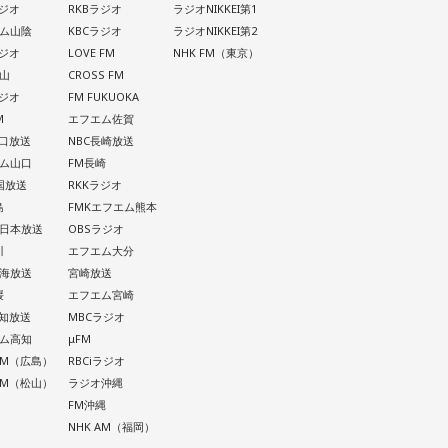
ラジオ
RKBラジオ
ラジオNIKKEI第1
ム山陰
KBCラジオ
ラジオNIKKEI第2
ラジオ
LOVE FM
NHK FM（東京）
山
CROSS FM
ラジオ
FM FUKUOKA
M
エフエム佐賀
山口放送
NBC長崎放送
ム山口
FM長崎
四国放送
RKKラジオ
島
FMKエフエム熊本
西日本放送
OBSラジオ
川
エフエム大分
南海放送
宮崎放送
媛
エフエム宮崎
高知放送
MBCラジオ
ム高知
μFM
 AM（広島）
RBCiラジオ
 AM（松山）
ラジオ沖縄
FM沖縄
NHK AM（福岡）