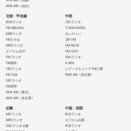
NHK AM（仙台）
北陸・甲信越
中部
BSNラジオ
CBCラジオ
FM NIIGATA
TOKAI RADIO
KNBラジオ
ぎふチャン
FMとやま
ZIP-FM
MROラジオ
FM AICHI
エフエム石川
FM GIFU
FBCラジオ
SBSラジオ
FM福井
K-MIX
YBSラジオ
レディオキューブ FM三重
FM FUJI
NHK AM（名古屋）
SBCラジオ
FM長野
NHK AM（東京）
NHK AM（名古屋）
近畿
中国・四国
ABCラジオ
BSSラジオ
MBSラジオ
エフエム山陰
OBCラジオ大阪
RSKラジオ