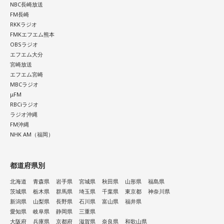
NBC長崎放送
FM長崎
RKKラジオ
FMKエフエム熊本
OBSラジオ
エフエム大分
宮崎放送
エフエム宮崎
MBCラジオ
μFM
RBCiラジオ
ラジオ沖縄
FM沖縄
NHK AM（福岡）
都道府県別
北海道
青森県
岩手県
宮城県
秋田県
山形県
福島県
茨城県
栃木県
群馬県
埼玉県
千葉県
東京都
神奈川県
新潟県
山梨県
長野県
石川県
富山県
福井県
愛知県
岐阜県
静岡県
三重県
大阪府
兵庫県
京都府
滋賀県
奈良県
和歌山県