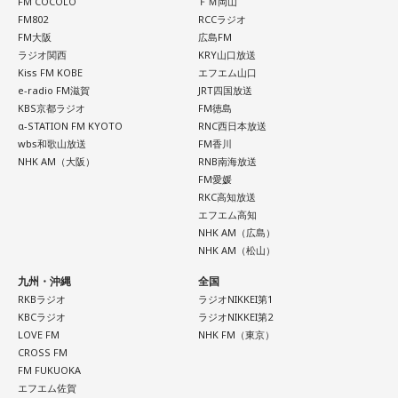
FM COCOLO
ＦＭ岡山
FM802
RCCラジオ
FM大阪
広島FM
ラジオ関西
KRY山口放送
Kiss FM KOBE
エフエム山口
e-radio FM滋賀
JRT四国放送
KBS京都ラジオ
FM徳島
α-STATION FM KYOTO
RNC西日本放送
wbs和歌山放送
FM香川
NHK AM（大阪）
RNB南海放送
FM愛媛
RKC高知放送
エフエム高知
NHK AM（広島）
NHK AM（松山）
九州・沖縄
全国
RKBラジオ
ラジオNIKKEI第1
KBCラジオ
ラジオNIKKEI第2
LOVE FM
NHK FM（東京）
CROSS FM
FM FUKUOKA
エフエム佐賀