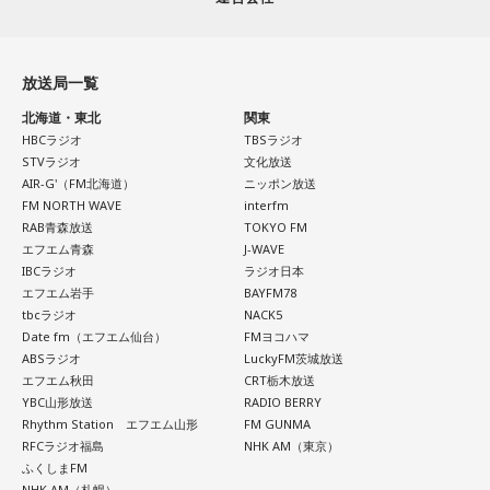
放送局一覧
北海道・東北
関東
HBCラジオ
TBSラジオ
STVラジオ
文化放送
AIR-G'（FM北海道）
ニッポン放送
FM NORTH WAVE
interfm
RAB青森放送
TOKYO FM
エフエム青森
J-WAVE
IBCラジオ
ラジオ日本
エフエム岩手
BAYFM78
tbcラジオ
NACK5
Date fm（エフエム仙台）
FMヨコハマ
ABSラジオ
LuckyFM茨城放送
エフエム秋田
CRT栃木放送
YBC山形放送
RADIO BERRY
Rhythm Station エフエム山形
FM GUNMA
RFCラジオ福島
NHK AM（東京）
ふくしまFM
NHK AM（札幌）