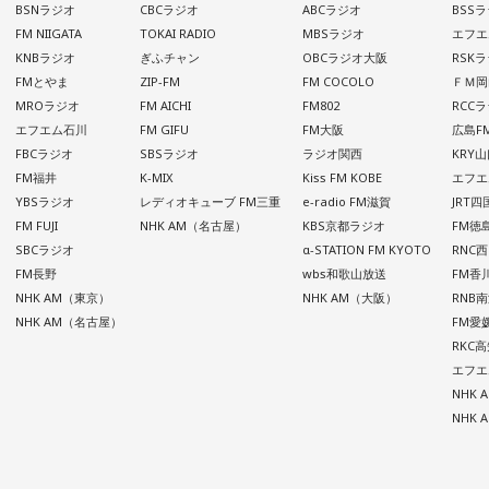
BSNラジオ
CBCラジオ
ABCラジオ
BSS
FM NIIGATA
TOKAI RADIO
MBSラジオ
エフエ
KNBラジオ
ぎふチャン
OBCラジオ大阪
RSK
FMとやま
ZIP-FM
FM COCOLO
ＦＭ岡
MROラジオ
FM AICHI
FM802
RCC
エフエム石川
FM GIFU
FM大阪
広島F
FBCラジオ
SBSラジオ
ラジオ関西
KRY
FM福井
K-MIX
Kiss FM KOBE
エフエ
YBSラジオ
レディオキューブ FM三重
e-radio FM滋賀
JRT
FM FUJI
NHK AM（名古屋）
KBS京都ラジオ
FM徳
SBCラジオ
α-STATION FM KYOTO
RNC
FM長野
wbs和歌山放送
FM香
NHK AM（東京）
NHK AM（大阪）
RNB
NHK AM（名古屋）
FM愛
RKC
エフエ
NHK
NHK