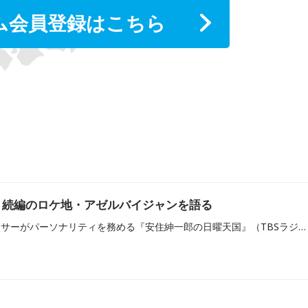
ム会員登録はこちら
T』続編のロケ地・アゼルバイジャンを語る
TBS・安住紳一郎アナウンサーがパーソナリティを務める『安住紳一郎の日曜天国』（TBSラジオ）。11月9日（日）の放送は、俳優・堺雅人さんがゲスト出演しました。（TBSラジオ『安住紳一郎の日曜天国』2025年11月9日放送分）