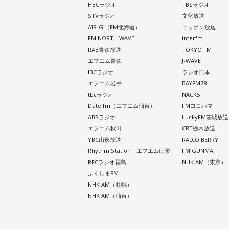
HBCラジオ
TBSラジオ
STVラジオ
文化放送
AIR-G'（FM北海道）
ニッポン放送
FM NORTH WAVE
interfm
RAB青森放送
TOKYO FM
エフエム青森
J-WAVE
IBCラジオ
ラジオ日本
エフエム岩手
BAYFM78
tbcラジオ
NACK5
Date fm（エフエム仙台）
FMヨコハマ
ABSラジオ
LuckyFM茨城放送
エフエム秋田
CRT栃木放送
YBC山形放送
RADIO BERRY
Rhythm Station エフエム山形
FM GUNMA
RFCラジオ福島
NHK AM（東京）
ふくしまFM
NHK AM（札幌）
NHK AM（仙台）