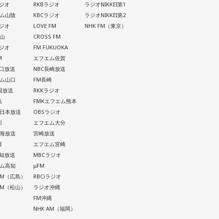
ラジオ
RKBラジオ
ラジオNIKKEI第1
ム山陰
KBCラジオ
ラジオNIKKEI第2
ラジオ
LOVE FM
NHK FM（東京）
山
CROSS FM
ラジオ
FM FUKUOKA
M
エフエム佐賀
山口放送
NBC長崎放送
ム山口
FM長崎
四国放送
RKKラジオ
島
FMKエフエム熊本
西日本放送
OBSラジオ
川
エフエム大分
南海放送
宮崎放送
媛
エフエム宮崎
高知放送
MBCラジオ
ム高知
μFM
 AM（広島）
RBCiラジオ
 AM（松山）
ラジオ沖縄
FM沖縄
NHK AM（福岡）