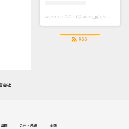
radiko（ラジコ）(@radiko_jp)がシェアした投稿
RSS
営会社
・四国
九州・沖縄
全国