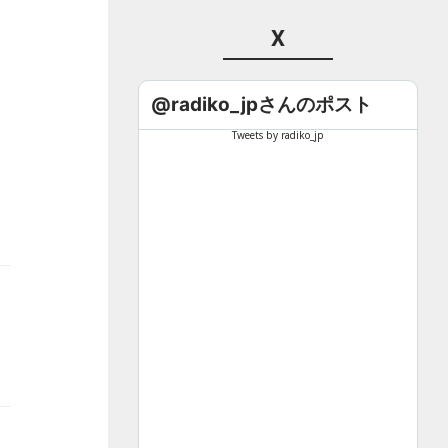
X
@radiko_jpさんのポスト
Tweets by radiko_jp