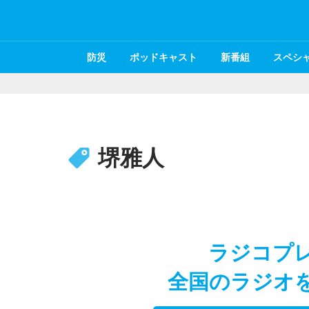
防災
ポッドキャスト
新番組
スペシ
堺雅人
ラジコプ
全国のラジオ