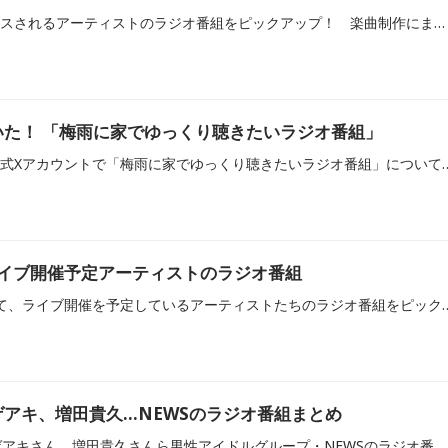
2026年4月に新譜がリリースされるアーティストのラジオ番組をピックアップ！ 楽曲制作にまつわる裏話や楽曲に秘めた想い、MV撮影のこぼれ話などが語られることもあるので、ぜひチェックしてみてください！
いた！ 「梅雨に家でゆっくり聴きたいラジオ番組」
radiko（ラジコ）では、公式Xアカウントで「梅雨に家でゆっくり聴きたいラジオ番組」についてアンケートを実施
】ライブ開催予定アーティストのラジオ番組
2025年1月から3月にかけて、ライブ開催を予定しているアーティストたちのラジオ番組をピックアップ。ライブや楽曲にまつわる裏話
アキ、増田貴久…NEWSのラジオ番組まとめ
小山慶一郎さん、加藤シゲアキさん、増田貴久さんら男性アイドルグループ・NEWSのラジオ番組をご紹介します。