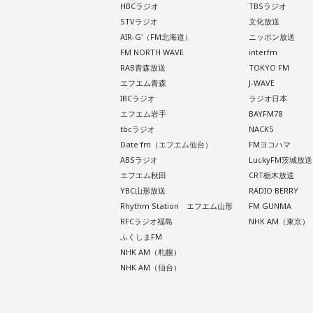
HBCラジオ
TBSラジオ
STVラジオ
文化放送
AIR-G'（FM北海道）
ニッポン放送
FM NORTH WAVE
interfm
RAB青森放送
TOKYO FM
エフエム青森
J-WAVE
IBCラジオ
ラジオ日本
エフエム岩手
BAYFM78
tbcラジオ
NACK5
Date fm（エフエム仙台）
FMヨコハマ
ABSラジオ
LuckyFM茨城放送
エフエム秋田
CRT栃木放送
YBC山形放送
RADIO BERRY
Rhythm Station エフエム山形
FM GUNMA
RFCラジオ福島
NHK AM（東京）
ふくしまFM
NHK AM（札幌）
NHK AM（仙台）