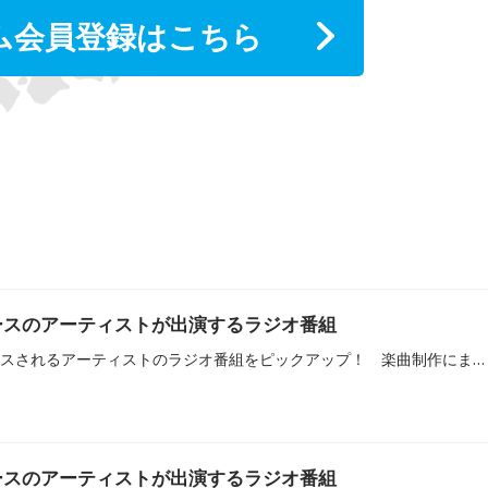
ム会員登録はこちら
リースのアーティストが出演するラジオ番組
2026年7月に新譜がリリースされるアーティストのラジオ番組をピックアップ！ 楽曲制作にまつわる裏話や楽曲に秘めた想い、MV撮影のこぼれ話などが語られることもあるので、ぜひチェックしてみてください！
リースのアーティストが出演するラジオ番組