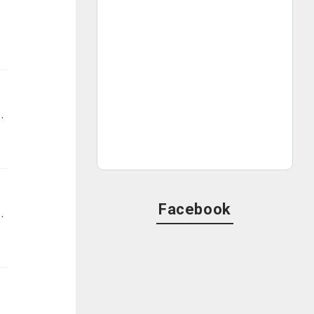
。リスナーの皆さまからいただいたアンケートの回答をもとに、エピソードをまとめてご紹介します！
Facebook
、リスナーからの感想メールを紹介することもあるので、ぜひ番組を聴いてみてください！（※2025年1月更新）