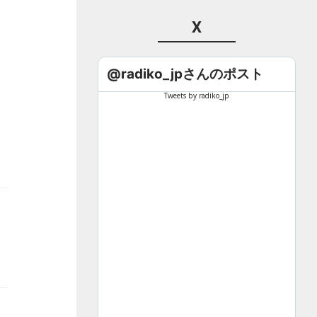
X
@radiko_jpさんのポスト
Tweets by radiko_jp