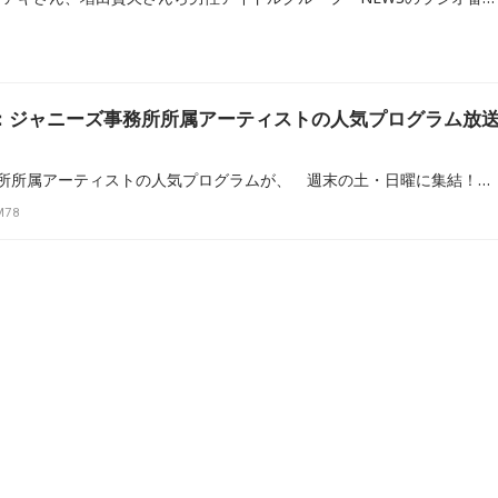
報：ジャニーズ事務所所属アーティストの人気プログラム放
4月から、ジャニーズ事務所所属アーティストの人気プログラムが、 週末の土・日曜に集結！週末のひとときを盛り上げるのはもちろん、人気プログラムが連続して、一挙にお楽しみ頂けます。リアタイの方も、タイムフリーのアナタも！引き続き、お楽しみください。
M78