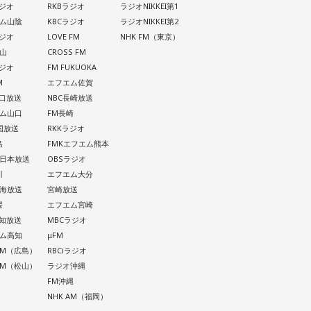
ラジオ
RKBラジオ
ラジオNIKKEI第1
ム山陰
KBCラジオ
ラジオNIKKEI第2
ラジオ
LOVE FM
NHK FM（東京）
山
CROSS FM
ラジオ
FM FUKUOKA
M
エフエム佐賀
山口放送
NBC長崎放送
ム山口
FM長崎
四国放送
RKKラジオ
島
FMKエフエム熊本
西日本放送
OBSラジオ
川
エフエム大分
南海放送
宮崎放送
媛
エフエム宮崎
高知放送
MBCラジオ
ム高知
μFM
 AM（広島）
RBCiラジオ
 AM（松山）
ラジオ沖縄
FM沖縄
NHK AM（福岡）