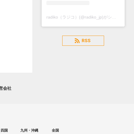
radiko（ラジコ）(@radiko_jp)がシェアした投稿
RSS
営会社
・四国
九州・沖縄
全国