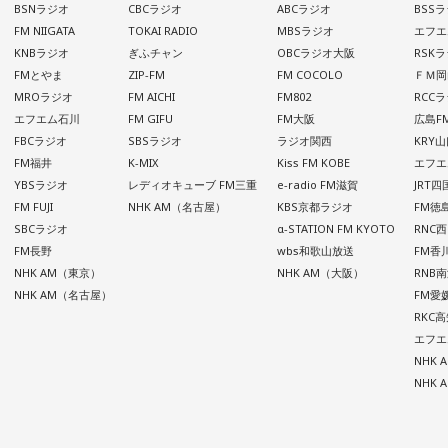
BSNラジオ
CBCラジオ
ABCラジオ
BSS
FM NIIGATA
TOKAI RADIO
MBSラジオ
エフエ
KNBラジオ
ぎふチャン
OBCラジオ大阪
RSK
FMとやま
ZIP-FM
FM COCOLO
ＦＭ岡
MROラジオ
FM AICHI
FM802
RCC
エフエム石川
FM GIFU
FM大阪
広島F
FBCラジオ
SBSラジオ
ラジオ関西
KRY
FM福井
K-MIX
Kiss FM KOBE
エフエ
YBSラジオ
レディオキューブ FM三重
e-radio FM滋賀
JRT
FM FUJI
NHK AM（名古屋）
KBS京都ラジオ
FM徳
SBCラジオ
α-STATION FM KYOTO
RNC
FM長野
wbs和歌山放送
FM香
NHK AM（東京）
NHK AM（大阪）
RNB
NHK AM（名古屋）
FM愛
RKC
エフエ
NHK
NHK