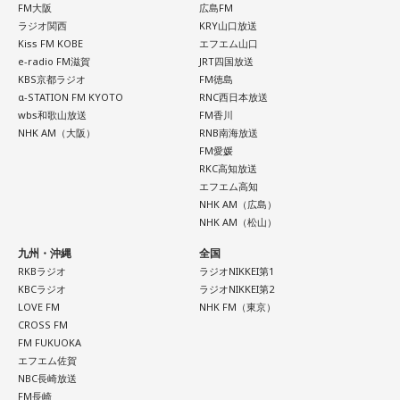
FM大阪
広島FM
ラジオ関西
KRY山口放送
Kiss FM KOBE
エフエム山口
e-radio FM滋賀
JRT四国放送
KBS京都ラジオ
FM徳島
α-STATION FM KYOTO
RNC西日本放送
wbs和歌山放送
FM香川
NHK AM（大阪）
RNB南海放送
FM愛媛
RKC高知放送
エフエム高知
NHK AM（広島）
NHK AM（松山）
九州・沖縄
全国
RKBラジオ
ラジオNIKKEI第1
KBCラジオ
ラジオNIKKEI第2
LOVE FM
NHK FM（東京）
CROSS FM
FM FUKUOKA
エフエム佐賀
NBC長崎放送
FM長崎