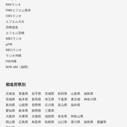
RKKラジオ
FMKエフエム熊本
OBSラジオ
エフエム大分
宮崎放送
エフエム宮崎
MBCラジオ
μFM
RBCiラジオ
ラジオ沖縄
FM沖縄
NHK AM（福岡）
都道府県別
北海道
青森県
岩手県
宮城県
秋田県
山形県
福島県
茨城県
栃木県
群馬県
埼玉県
千葉県
東京都
神奈川県
新潟県
山梨県
長野県
石川県
富山県
福井県
愛知県
岐阜県
静岡県
三重県
大阪府
兵庫県
京都府
滋賀県
奈良県
和歌山県
岡山県
広島県
鳥取県
島根県
山口県
香川県
徳島県
愛媛県