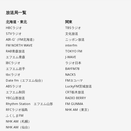
放送局一覧
北海道・東北
関東
HBCラジオ
TBSラジオ
STVラジオ
文化放送
AIR-G'（FM北海道）
ニッポン放送
FM NORTH WAVE
interfm
RAB青森放送
TOKYO FM
エフエム青森
J-WAVE
IBCラジオ
ラジオ日本
エフエム岩手
BAYFM78
tbcラジオ
NACK5
Date fm（エフエム仙台）
FMヨコハマ
ABSラジオ
LuckyFM茨城放送
エフエム秋田
CRT栃木放送
YBC山形放送
RADIO BERRY
Rhythm Station エフエム山形
FM GUNMA
RFCラジオ福島
NHK AM（東京）
ふくしまFM
NHK AM（札幌）
NHK AM（仙台）