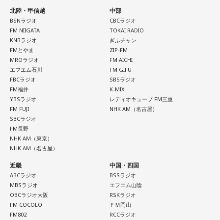
北陸・甲信越
中部
BSNラジオ
CBCラジオ
FM NIIGATA
TOKAI RADIO
KNBラジオ
ぎふチャン
FMとやま
ZIP-FM
MROラジオ
FM AICHI
エフエム石川
FM GIFU
FBCラジオ
SBSラジオ
FM福井
K-MIX
YBSラジオ
レディオキューブ FM三重
FM FUJI
NHK AM（名古屋）
SBCラジオ
FM長野
NHK AM（東京）
NHK AM（名古屋）
近畿
中国・四国
ABCラジオ
BSSラジオ
MBSラジオ
エフエム山陰
OBCラジオ大阪
RSKラジオ
FM COCOLO
ＦＭ岡山
FM802
RCCラジオ