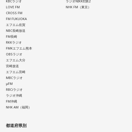
KBCラジオ
ラジオNIKKEI第2
LOVE FM
NHK FM（東京）
CROSS FM
FM FUKUOKA
エフエム佐賀
NBC長崎放送
FM長崎
RKKラジオ
FMKエフエム熊本
OBSラジオ
エフエム大分
宮崎放送
エフエム宮崎
MBCラジオ
μFM
RBCiラジオ
ラジオ沖縄
FM沖縄
NHK AM（福岡）
都道府県別