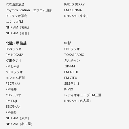
YBC山形放送
RADIO BERRY
Rhythm Station エフエム山形
FM GUNMA
RFCラジオ福島
NHK AM（東京）
ふくしまFM
NHK AM（札幌）
NHK AM（仙台）
北陸・甲信越
中部
BSNラジオ
CBCラジオ
FM NIIGATA
TOKAI RADIO
KNBラジオ
ぎふチャン
FMとやま
ZIP-FM
MROラジオ
FM AICHI
エフエム石川
FM GIFU
FBCラジオ
SBSラジオ
FM福井
K-MIX
YBSラジオ
レディオキューブ FM三重
FM FUJI
NHK AM（名古屋）
SBCラジオ
FM長野
NHK AM（東京）
NHK AM（名古屋）