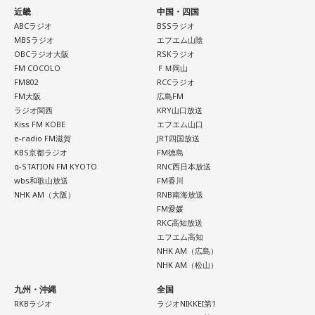
近畿
中国・四国
ABCラジオ
BSSラジオ
MBSラジオ
エフエム山陰
OBCラジオ大阪
RSKラジオ
FM COCOLO
ＦＭ岡山
FM802
RCCラジオ
FM大阪
広島FM
ラジオ関西
KRY山口放送
Kiss FM KOBE
エフエム山口
e-radio FM滋賀
JRT四国放送
KBS京都ラジオ
FM徳島
α-STATION FM KYOTO
RNC西日本放送
wbs和歌山放送
FM香川
NHK AM（大阪）
RNB南海放送
FM愛媛
RKC高知放送
エフエム高知
NHK AM（広島）
NHK AM（松山）
九州・沖縄
全国
RKBラジオ
ラジオNIKKEI第1