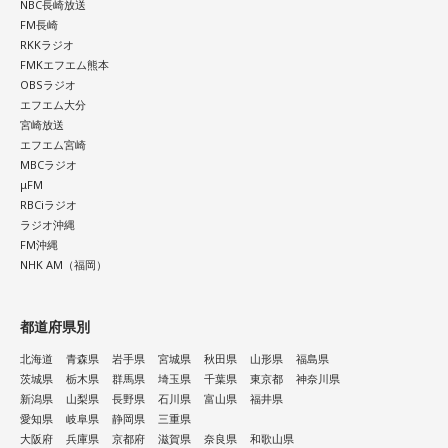
NBC長崎放送
FM長崎
RKKラジオ
FMKエフエム熊本
OBSラジオ
エフエム大分
宮崎放送
エフエム宮崎
MBCラジオ
μFM
RBCiラジオ
ラジオ沖縄
FM沖縄
NHK AM（福岡）
都道府県別
北海道
青森県
岩手県
宮城県
秋田県
山形県
福島県
茨城県
栃木県
群馬県
埼玉県
千葉県
東京都
神奈川県
新潟県
山梨県
長野県
石川県
富山県
福井県
愛知県
岐阜県
静岡県
三重県
大阪府
兵庫県
京都府
滋賀県
奈良県
和歌山県