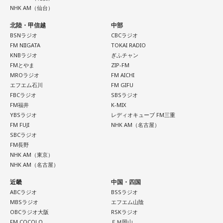
NHK AM（仙台）
北陸・甲信越
中部
BSNラジオ
CBCラジオ
FM NIIGATA
TOKAI RADIO
KNBラジオ
ぎふチャン
FMとやま
ZIP-FM
MROラジオ
FM AICHI
エフエム石川
FM GIFU
FBCラジオ
SBSラジオ
FM福井
K-MIX
YBSラジオ
レディオキューブ FM三重
FM FUJI
NHK AM（名古屋）
SBCラジオ
FM長野
NHK AM（東京）
NHK AM（名古屋）
近畿
中国・四国
ABCラジオ
BSSラジオ
MBSラジオ
エフエム山陰
OBCラジオ大阪
RSKラジオ
FM COCOLO
ＦＭ岡山