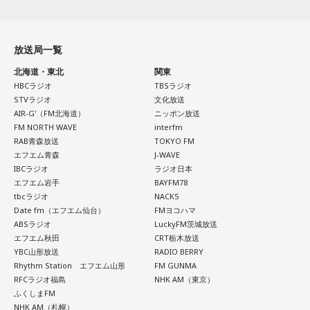
放送局一覧
北海道・東北
関東
HBCラジオ
TBSラジオ
STVラジオ
文化放送
AIR-G'（FM北海道）
ニッポン放送
FM NORTH WAVE
interfm
RAB青森放送
TOKYO FM
エフエム青森
J-WAVE
IBCラジオ
ラジオ日本
エフエム岩手
BAYFM78
tbcラジオ
NACK5
Date fm（エフエム仙台）
FMヨコハマ
ABSラジオ
LuckyFM茨城放送
エフエム秋田
CRT栃木放送
YBC山形放送
RADIO BERRY
Rhythm Station エフエム山形
FM GUNMA
RFCラジオ福島
NHK AM（東京）
ふくしまFM
NHK AM（札幌）