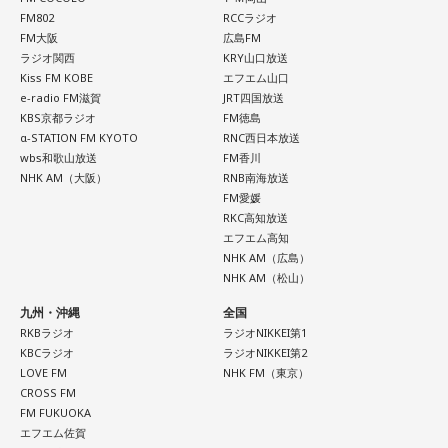
FM802
RCCラジオ
FM大阪
広島FM
ラジオ関西
KRY山口放送
Kiss FM KOBE
エフエム山口
e-radio FM滋賀
JRT四国放送
KBS京都ラジオ
FM徳島
α-STATION FM KYOTO
RNC西日本放送
wbs和歌山放送
FM香川
NHK AM（大阪）
RNB南海放送
FM愛媛
RKC高知放送
エフエム高知
NHK AM（広島）
NHK AM（松山）
九州・沖縄
全国
RKBラジオ
ラジオNIKKEI第1
KBCラジオ
ラジオNIKKEI第2
LOVE FM
NHK FM（東京）
CROSS FM
FM FUKUOKA
エフエム佐賀