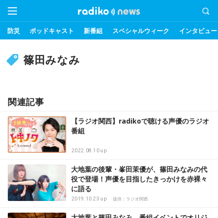
防災
ポッドキャスト
新番組
スペシャルウィーク
インタビュー
篠田みなみ
関連記事
【ラジオ関西】radikoで聴ける声優のラジオ
番組
2022.08.10 up
大地葉の後輩・峯田茉優が、篠田みなみの代
役で登場！声優を目指したきっかけを赤裸々
に語る
2019.10.23 up
提供：ラジオ関西
大地葉と篠田みなみ、番組イベントでオリジ