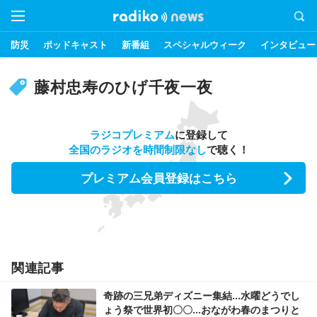
防災
ポッドキャスト
新番組
スペシャルウィーク
インタビュー
藤村忠寿のひげ千夜一夜
ラジコプレミアム
に登録して
全国のラジオを時間制限なし
で聴く！
プレミアム会員登録はこちら
関連記事
奇跡の三兄弟ディズニー集結…水曜どうでし
ょう祭で世界初〇〇…おながわ春のまつりと