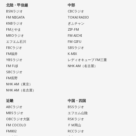
北陸・甲信越
中部
BSNラジオ
CBCラジオ
FM NIIGATA
TOKAI RADIO
KNBラジオ
ぎふチャン
FMとやま
ZIP-FM
MROラジオ
FM AICHI
エフエム石川
FM GIFU
FBCラジオ
SBSラジオ
FM福井
K-MIX
YBSラジオ
レディオキューブ FM三重
FM FUJI
NHK AM（名古屋）
SBCラジオ
FM長野
NHK AM（東京）
NHK AM（名古屋）
近畿
中国・四国
ABCラジオ
BSSラジオ
MBSラジオ
エフエム山陰
OBCラジオ大阪
RSKラジオ
FM COCOLO
ＦＭ岡山
FM802
RCCラジオ