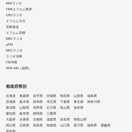
RKKラジオ
FMKエフエム熊本
OBSラジオ
エフエム大分
宮崎放送
エフエム宮崎
MBCラジオ
μFM
RBCiラジオ
ラジオ沖縄
FM沖縄
NHK AM（福岡）
都道府県別
北海道
青森県
岩手県
宮城県
秋田県
山形県
福島県
茨城県
栃木県
群馬県
埼玉県
千葉県
東京都
神奈川県
新潟県
山梨県
長野県
石川県
富山県
福井県
愛知県
岐阜県
静岡県
三重県
大阪府
兵庫県
京都府
滋賀県
奈良県
和歌山県
岡山県
広島県
鳥取県
島根県
山口県
香川県
徳島県
愛媛県
高知県