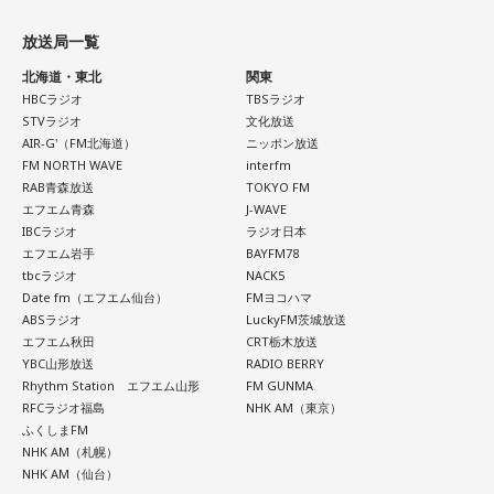
放送局一覧
北海道・東北
関東
HBCラジオ
TBSラジオ
STVラジオ
文化放送
AIR-G'（FM北海道）
ニッポン放送
FM NORTH WAVE
interfm
RAB青森放送
TOKYO FM
エフエム青森
J-WAVE
IBCラジオ
ラジオ日本
エフエム岩手
BAYFM78
tbcラジオ
NACK5
Date fm（エフエム仙台）
FMヨコハマ
ABSラジオ
LuckyFM茨城放送
エフエム秋田
CRT栃木放送
YBC山形放送
RADIO BERRY
Rhythm Station エフエム山形
FM GUNMA
RFCラジオ福島
NHK AM（東京）
ふくしまFM
NHK AM（札幌）
NHK AM（仙台）