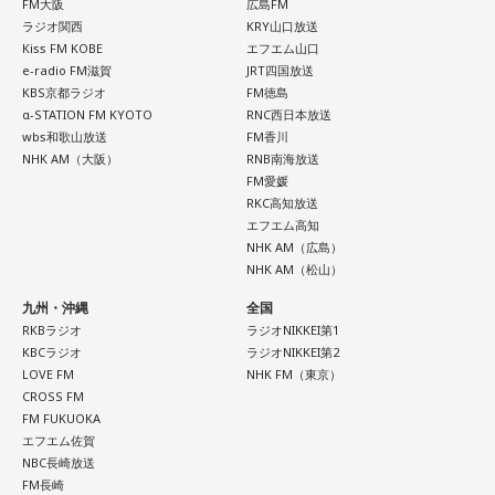
FM大阪
広島FM
ラジオ関西
KRY山口放送
Kiss FM KOBE
エフエム山口
e-radio FM滋賀
JRT四国放送
KBS京都ラジオ
FM徳島
α-STATION FM KYOTO
RNC西日本放送
wbs和歌山放送
FM香川
NHK AM（大阪）
RNB南海放送
FM愛媛
RKC高知放送
エフエム高知
NHK AM（広島）
NHK AM（松山）
九州・沖縄
全国
RKBラジオ
ラジオNIKKEI第1
KBCラジオ
ラジオNIKKEI第2
LOVE FM
NHK FM（東京）
CROSS FM
FM FUKUOKA
エフエム佐賀
NBC長崎放送
FM長崎