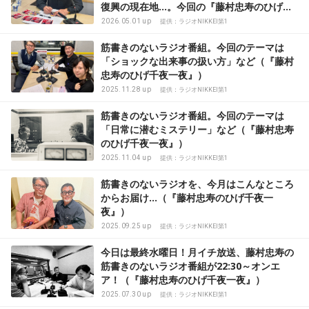
復興の現在地…。今回の『藤村忠寿のひげ千
夜一夜』はこんなテーマ！
2026.05.01 up
提供：ラジオNIKKEI第1
筋書きのないラジオ番組。今回のテーマは
「ショックな出来事の扱い方」など（『藤村
忠寿のひげ千夜一夜』）
2025.11.28 up
提供：ラジオNIKKEI第1
筋書きのないラジオ番組。今回のテーマは
「日常に潜むミステリー」など（『藤村忠寿
のひげ千夜一夜』）
2025.11.04 up
提供：ラジオNIKKEI第1
筋書きのないラジオを、今月はこんなところ
からお届け…（『藤村忠寿のひげ千夜一
夜』）
2025.09.25 up
提供：ラジオNIKKEI第1
今日は最終水曜日！月イチ放送、藤村忠寿の
筋書きのないラジオ番組が22:30～オンエ
ア！（『藤村忠寿のひげ千夜一夜』）
2025.07.30 up
提供：ラジオNIKKEI第1