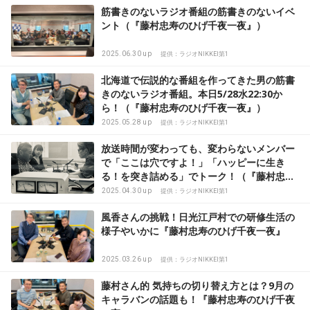
筋書きのないラジオ番組の筋書きのないイベ
ント（『藤村忠寿のひげ千夜一夜』）
2025.06.30 up
提供：ラジオNIKKEI第1
北海道で伝説的な番組を作ってきた男の筋書
きのないラジオ番組。本日5/28水22:30か
ら！（『藤村忠寿のひげ千夜一夜』）
2025.05.28 up
提供：ラジオNIKKEI第1
放送時間が変わっても、変わらないメンバー
で「ここは穴ですよ！」「ハッピーに生き
る！を突き詰める」でトーク！（『藤村忠寿
のひげ千夜一夜』）
2025.04.30 up
提供：ラジオNIKKEI第1
風香さんの挑戦！日光江戸村での研修生活の
様子やいかに『藤村忠寿のひげ千夜一夜』
2025.03.26 up
提供：ラジオNIKKEI第1
藤村さん的 気持ちの切り替え方とは？9月の
キャラバンの話題も！『藤村忠寿のひげ千夜