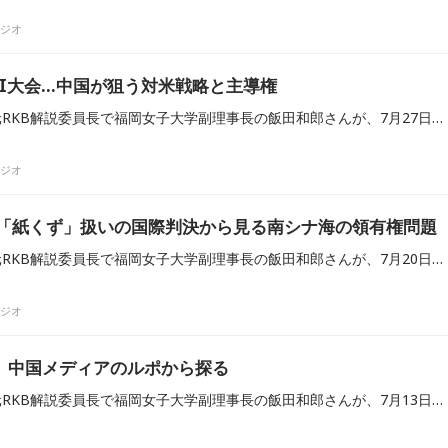
ラジオ
I大会…中国が狙う対米戦略と主導権
東アジア情勢に詳しい、元RKB解説委員長で福岡女子大学副理事長の飯田和郎さんが、7月27日放送のRKBラジオ『田畑竜介 Grooooow Up』に出演しました。今回は、中国・上海で開催された「2026年世界AI大会」を切り口に、中国が世界に仕掛けるAI戦略とアメリカとの覇権争いについて解説しました。
ラジオ
?「紙くず」扱いの国際判決から見る南シナ海の領有権問題
東アジア情勢に詳しい、元RKB解説委員長で福岡女子大学副理事長の飯田和郎さんが、7月20日放送のRKBラジオ『田畑竜介 Grooooow Up』に出演し、サッカー・ワールドカップの出来事から国際社会における領有権問題、そして南シナ海を巡る中国の姿勢について解説しました。
ラジオ
 中国メディアのルポから探る
東アジア情勢に詳しい、元RKB解説委員長で福岡女子大学副理事長の飯田和郎さんが、7月13日放送のRKBラジオ『田畑竜介 Grooooow Up』に出演。中国メディアによる尖閣諸島周辺の同行ルポを取り上げ、中国が仕掛ける「認知戦」の意図と日本の対応について解説しました。