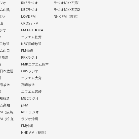
ラジオ
RKBラジオ
ラジオNIKKEI第1
ム山陰
KBCラジオ
ラジオNIKKEI第2
ラジオ
LOVE FM
NHK FM（東京）
山
CROSS FM
ラジオ
FM FUKUOKA
M
エフエム佐賀
山口放送
NBC長崎放送
ム山口
FM長崎
四国放送
RKKラジオ
島
FMKエフエム熊本
西日本放送
OBSラジオ
川
エフエム大分
南海放送
宮崎放送
媛
エフエム宮崎
高知放送
MBCラジオ
ム高知
μFM
 AM（広島）
RBCiラジオ
 AM（松山）
ラジオ沖縄
FM沖縄
NHK AM（福岡）