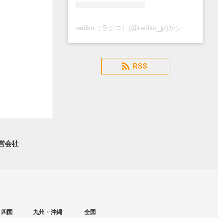
radiko（ラジコ）(@radiko_jp)がシェアした投稿
RSS
営会社
・四国
九州・沖縄
全国