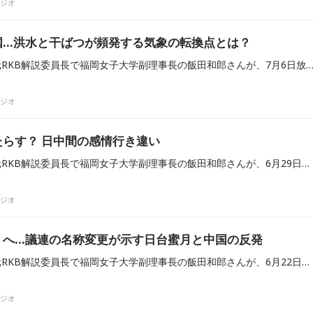
ラジオ
国…洪水と干ばつが頻発する気象の転換点とは？
東アジア情勢に詳しい、元RKB解説委員長で福岡女子大学副理事長の飯田和郎さんが、7月6日放送のRKBラジオ『田畑竜介 Grooooow Up』に出演し、台湾や中国など東アジアの異常気象の現状と、各国の防災への向き合い方に
ラジオ
らす？ 日中間の感情行き違い
東アジア情勢に詳しい、元RKB解説委員長で福岡女子大学副理事長の飯田和郎さんが、6月29日放送のRKBラジオ『田畑竜介 Grooooow Up』に出演しました。今回は、7月1日からのビザ発給手数料の値上げを切り口に、日中間の感情のすれ違いや、日本の外国人政策が中国に与える影響についてコメントしました。
ラジオ
」へ…議連の名称変更が示す日台蜜月と中国の反発
東アジア情勢に詳しい、元RKB解説委員長で福岡女子大学副理事長の飯田和郎さんが、6月22日放送のRKBラジオ『田畑竜介 Grooooow Up』に出演しました。国交のない台湾との友好関係を重視する日本の超党派議員連盟が「日華議員懇談会」から「日本台湾友好議員連盟」へ名称を変更した意味と、それが日中関係に与える影響について解説しました。
ラジオ