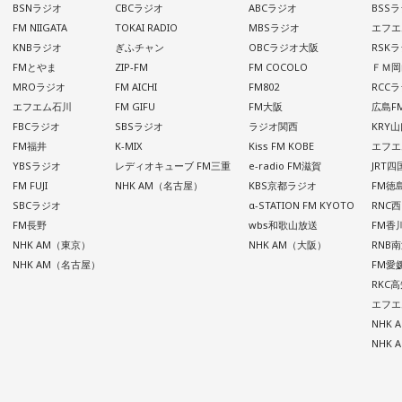
BSNラジオ
CBCラジオ
ABCラジオ
BSS
FM NIIGATA
TOKAI RADIO
MBSラジオ
エフエ
KNBラジオ
ぎふチャン
OBCラジオ大阪
RSK
FMとやま
ZIP-FM
FM COCOLO
ＦＭ岡
MROラジオ
FM AICHI
FM802
RCC
エフエム石川
FM GIFU
FM大阪
広島F
FBCラジオ
SBSラジオ
ラジオ関西
KRY
FM福井
K-MIX
Kiss FM KOBE
エフエ
YBSラジオ
レディオキューブ FM三重
e-radio FM滋賀
JRT
FM FUJI
NHK AM（名古屋）
KBS京都ラジオ
FM徳
SBCラジオ
α-STATION FM KYOTO
RNC
FM長野
wbs和歌山放送
FM香
NHK AM（東京）
NHK AM（大阪）
RNB
NHK AM（名古屋）
FM愛
RKC
エフエ
NHK
NHK