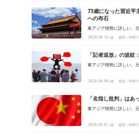
73歳になった習近
への布石
2026.06.15 up
提供：RKB
「記者追放」の波紋
2026.06.08 up
提供：RKB
「名指し批判」はあ
2026.06.01 up
提供：RKB