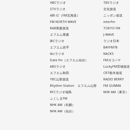
HBCラジオ
TBSラジオ
STVラジオ
文化放送
AIR-G'（FM北海道）
ニッポン放送
FM NORTH WAVE
interfm
RAB青森放送
TOKYO FM
エフエム青森
J-WAVE
IBCラジオ
ラジオ日本
エフエム岩手
BAYFM78
tbcラジオ
NACK5
Date fm（エフエム仙台）
FMヨコハマ
ABSラジオ
LuckyFM茨城放送
エフエム秋田
CRT栃木放送
YBC山形放送
RADIO BERRY
Rhythm Station エフエム山形
FM GUNMA
RFCラジオ福島
NHK AM（東京）
ふくしまFM
NHK AM（札幌）
NHK AM（仙台）