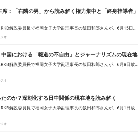
平主席：「右隣の男」から読み解く権力集中と「終身指導者
東アジア情勢に詳しい、元RKB解説委員長で福岡女子大学副理事長の飯田和郎さんが、6月15日放送のRKBラジオ『田畑竜介 Grooooow Up』に出演しました。今回は、習近平主席の73歳の誕生日を機に、最近の首脳外交で習氏の「右隣」に座り続ける側近・蔡奇（さいき）氏に注目し、習近平体制の現在と今後についてコメントしました。
ラジオ
：中国における「報道の不自由」とジャーナリズムの現在地
東アジア情勢に詳しい、元RKB解説委員長で福岡女子大学副理事長の飯田和郎さんが、6月8日放送のRKBラジオ『田畑竜介 Grooooow Up』に出演しました。アメリカを代表する新聞「ニューヨーク・タイムズ」の北京特派員が、中国当局によって国外退去処分を受けたニュースを題材に、中国における外国人記者の過酷な取材環境と、その背景にある「報道の
ラジオ
ったのか？深刻化する日中関係の現在地を読み解く
東アジア情勢に詳しい、元RKB解説委員長で福岡女子大学副理事長の飯田和郎さんが、6月1日放送のRKBラジオ『田畑竜介 Grooooow Up』に出演しました。5月に行われた米中首脳会談において、習近平主席がトランプ大統領に対し、対日批判や高市総理批判を展開したというニュースについて、その批判の手法を中心
ラジオ