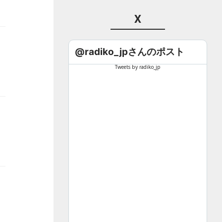
X
@radiko_jpさんのポスト
Tweets by radiko_jp