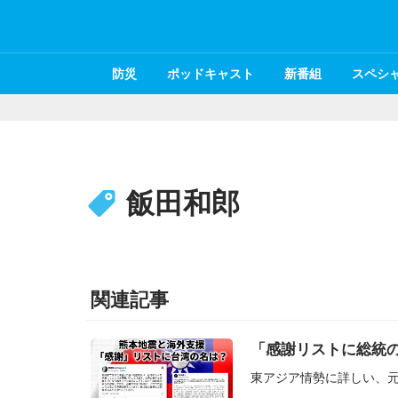
防災
ポッドキャスト
新番組
スペシ
飯田和郎
関連記事
「感謝リストに総統