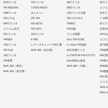
BSNラジオ
CBCラジオ
ABCラジオ
BSS
FM NIIGATA
TOKAI RADIO
MBSラジオ
エフエ
KNBラジオ
ぎふチャン
OBCラジオ大阪
RSK
FMとやま
ZIP-FM
FM COCOLO
ＦＭ岡
MROラジオ
FM AICHI
FM802
RCC
エフエム石川
FM GIFU
FM大阪
広島F
FBCラジオ
SBSラジオ
ラジオ関西
KRY
FM福井
K-MIX
Kiss FM KOBE
エフエ
YBSラジオ
レディオキューブ FM三重
e-radio FM滋賀
JRT
FM FUJI
NHK AM（名古屋）
KBS京都ラジオ
FM徳
SBCラジオ
α-STATION FM KYOTO
RNC
FM長野
wbs和歌山放送
FM香
NHK AM（東京）
NHK AM（大阪）
RNB
NHK AM（名古屋）
FM愛
RKC
エフエ
NHK
NHK