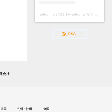
radiko（ラジコ）(@radiko_jp)がシェアした投稿
RSS
営会社
・四国
九州・沖縄
全国