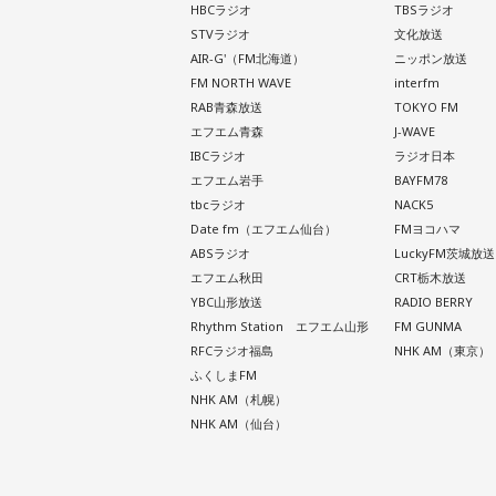
HBCラジオ
TBSラジオ
STVラジオ
文化放送
AIR-G'（FM北海道）
ニッポン放送
FM NORTH WAVE
interfm
RAB青森放送
TOKYO FM
エフエム青森
J-WAVE
IBCラジオ
ラジオ日本
エフエム岩手
BAYFM78
tbcラジオ
NACK5
Date fm（エフエム仙台）
FMヨコハマ
ABSラジオ
LuckyFM茨城放送
エフエム秋田
CRT栃木放送
YBC山形放送
RADIO BERRY
Rhythm Station エフエム山形
FM GUNMA
RFCラジオ福島
NHK AM（東京）
ふくしまFM
NHK AM（札幌）
NHK AM（仙台）