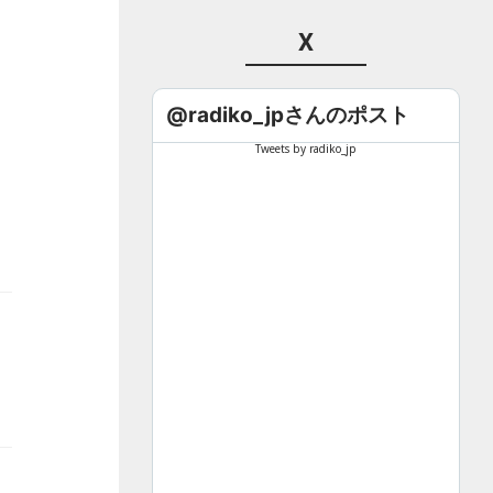
X
@radiko_jpさんのポスト
Tweets by radiko_jp