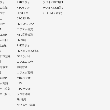
ラジオ
RKBラジオ
ラジオNIKKEI第1
ム山陰
KBCラジオ
ラジオNIKKEI第2
ラジオ
LOVE FM
NHK FM（東京）
山
CROSS FM
ラジオ
FM FUKUOKA
M
エフエム佐賀
山口放送
NBC長崎放送
ム山口
FM長崎
四国放送
RKKラジオ
島
FMKエフエム熊本
西日本放送
OBSラジオ
川
エフエム大分
南海放送
宮崎放送
媛
エフエム宮崎
高知放送
MBCラジオ
ム高知
μFM
 AM（広島）
RBCiラジオ
 AM（松山）
ラジオ沖縄
FM沖縄
NHK AM（福岡）