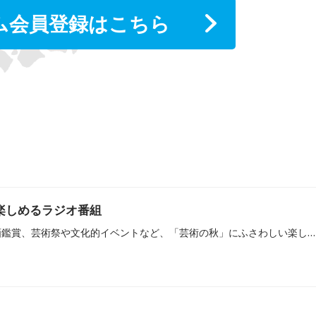
ム会員登録はこちら
楽しめるラジオ番組
秋の時期は、美術館や映画鑑賞、芸術祭や文化的イベントなど、「芸術の秋」にふさわしい楽しいイベントが盛りだくさんです。当記事では、「芸術の秋」にぴったりのラジオ番組をピックアップ。今注目のクリエイターがパーソナリティを務める番組や、映画や美術などの最新情報を発信する番組をご紹介します。