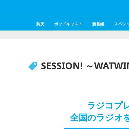
防災
ポッドキャスト
新番組
スペシ
SESSION! ～WATWI
ラジコプ
全国のラジオ