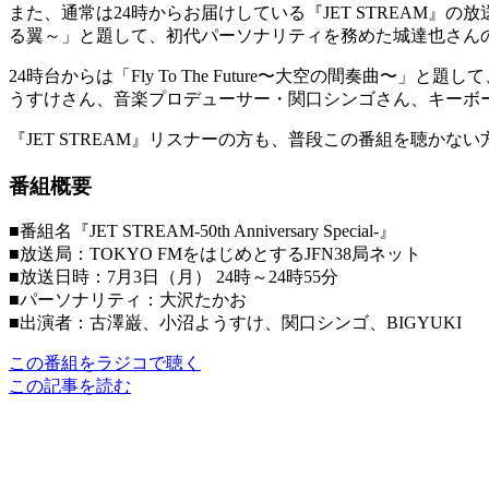
また、通常は24時からお届けしている『JET STREAM』の放送を1時間拡大し
る翼～」と題して、初代パーソナリティを務めた城達也さんの
24時台からは「Fly To The Future〜大空の間奏
うすけさん、音楽プロデューサー・関口シンゴさん、キーボー
『JET STREAM』リスナーの方も、普段この番組を聴かな
番組概要
■番組名『JET STREAM-50th Anniversary Special-』
■放送局：TOKYO FMをはじめとするJFN38局ネット
■放送日時：7月3日（月） 24時～24時55分
■パーソナリティ：大沢たかお
■出演者：古澤巌、小沼ようすけ、関口シンゴ、BIGYUKI
この番組をラジコで聴く
この記事を読む