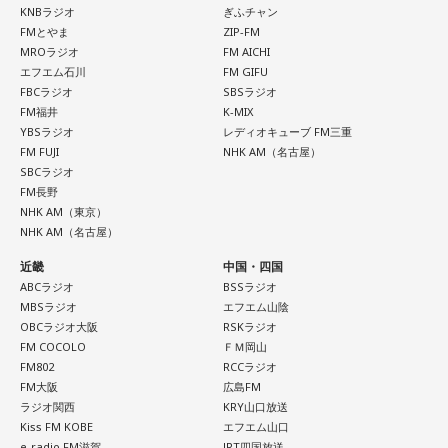
KNBラジオ
ぎふチャン
FMとやま
ZIP-FM
MROラジオ
FM AICHI
エフエム石川
FM GIFU
FBCラジオ
SBSラジオ
FM福井
K-MIX
YBSラジオ
レディオキューブ FM三重
FM FUJI
NHK AM（名古屋）
SBCラジオ
FM長野
NHK AM（東京）
NHK AM（名古屋）
近畿
中国・四国
ABCラジオ
BSSラジオ
MBSラジオ
エフエム山陰
OBCラジオ大阪
RSKラジオ
FM COCOLO
ＦＭ岡山
FM802
RCCラジオ
FM大阪
広島FM
ラジオ関西
KRY山口放送
Kiss FM KOBE
エフエム山口
e-radio FM滋賀
JRT四国放送