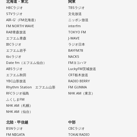
北海道・東北
関東
HBCラジオ
TBSラジオ
STVラジオ
文化放送
AIR-G'（FM北海道）
ニッポン放送
FM NORTH WAVE
interfm
RAB青森放送
TOKYO FM
エフエム青森
J-WAVE
IBCラジオ
ラジオ日本
エフエム岩手
BAYFM78
tbcラジオ
NACK5
Date fm（エフエム仙台）
FMヨコハマ
ABSラジオ
LuckyFM茨城放送
エフエム秋田
CRT栃木放送
YBC山形放送
RADIO BERRY
Rhythm Station エフエム山形
FM GUNMA
RFCラジオ福島
NHK AM（東京）
ふくしまFM
NHK AM（札幌）
NHK AM（仙台）
北陸・甲信越
中部
BSNラジオ
CBCラジオ
FM NIIGATA
TOKAI RADIO