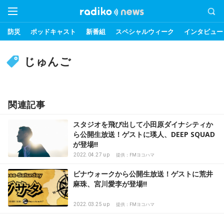
防災
ポッドキャスト
新番組
スペシャルウィーク
インタビュー
じゅんご
関連記事
スタジオを飛び出して小田原ダイナシティか
ら公開生放送！ゲストに瑛人、DEEP SQUAD
が登場!!
2022.04.27 up
提供：FMヨコハマ
ビナウォークから公開生放送！ゲストに荒井
麻珠、宮川愛李が登場!!
2022.03.25 up
提供：FMヨコハマ