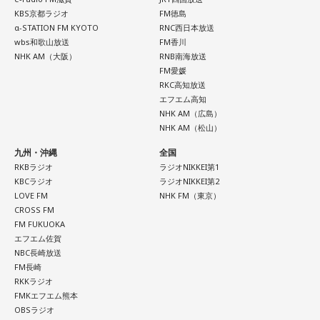
KBS京都ラジオ
FM徳島
α-STATION FM KYOTO
RNC西日本放送
wbs和歌山放送
FM香川
NHK AM（大阪）
RNB南海放送
FM愛媛
RKC高知放送
エフエム高知
NHK AM（広島）
NHK AM（松山）
九州・沖縄
全国
RKBラジオ
ラジオNIKKEI第1
KBCラジオ
ラジオNIKKEI第2
LOVE FM
NHK FM（東京）
CROSS FM
FM FUKUOKA
エフエム佐賀
NBC長崎放送
FM長崎
RKKラジオ
FMKエフエム熊本
OBSラジオ