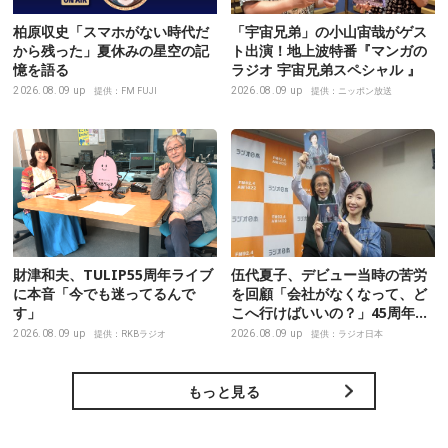
柏原収史「スマホがない時代だ
「宇宙兄弟」の小山宙哉がゲス
から残った」夏休みの星空の記
ト出演！地上波特番『マンガの
憶を語る
ラジオ 宇宙兄弟スペシャル 』
2026.08.09 up
2026.08.09 up
提供：FM FUJI
提供：ニッポン放送
財津和夫、TULIP55周年ライブ
伍代夏子、デビュー当時の苦労
に本音「今でも迷ってるんで
を回顧「会社がなくなって、ど
す」
こへ行けばいいの？」45周年の
新曲に込めた“花は咲く”のメッ
2026.08.09 up
2026.08.09 up
提供：RKBラジオ
提供：ラジオ日本
セージ
もっと見る