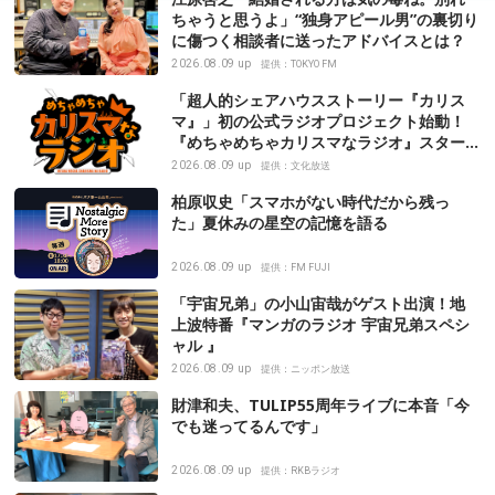
ちゃうと思うよ」“独身アピール男”の裏切り
に傷つく相談者に送ったアドバイスとは？
2026.08.09 up
提供：TOKYO FM
「超人的シェアハウスストーリー『カリス
マ』」初の公式ラジオプロジェクト始動！
『めちゃめちゃカリスマなラジオ』スター
ト決定
2026.08.09 up
提供：文化放送
柏原収史「スマホがない時代だから残っ
た」夏休みの星空の記憶を語る
2026.08.09 up
提供：FM FUJI
「宇宙兄弟」の小山宙哉がゲスト出演！地
上波特番『マンガのラジオ 宇宙兄弟スペシ
ャル 』
2026.08.09 up
提供：ニッポン放送
財津和夫、TULIP55周年ライブに本音「今
でも迷ってるんです」
2026.08.09 up
提供：RKBラジオ