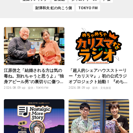
財津和夫 虹の向こう側
TOKYO FM
江原啓之「結婚される方は気の
「超人的シェアハウスストーリ
毒ね。別れちゃうと思うよ」“独
ー『カリスマ』」初の公式ラジ
身アピール男”の裏切りに傷つく
オプロジェクト始動！ 『めちゃ
相談者に送ったアドバイスと
めちゃカリスマなラジオ』スタ
2026.08.09 up
2026.08.09 up
提供：TOKYO FM
提供：文化放送
は？
ート決定