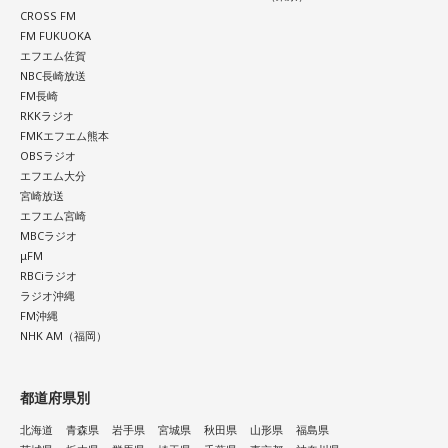
CROSS FM
FM FUKUOKA
エフエム佐賀
NBC長崎放送
FM長崎
RKKラジオ
FMKエフエム熊本
OBSラジオ
エフエム大分
宮崎放送
エフエム宮崎
MBCラジオ
μFM
RBCiラジオ
ラジオ沖縄
FM沖縄
NHK AM（福岡）
都道府県別
北海道
青森県
岩手県
宮城県
秋田県
山形県
福島県