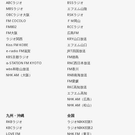
ABCラジオ
BSSラジオ
MBSラジオ
エフエム山陰
OBCラジオ大阪
RSKラジオ
FM COCOLO
ＦＭ岡山
FM802
RCCラジオ
FM大阪
広島FM
ラジオ関西
KRY山口放送
Kiss FM KOBE
エフエム山口
e-radio FM滋賀
JRT四国放送
KBS京都ラジオ
FM徳島
α-STATION FM KYOTO
RNC西日本放送
wbs和歌山放送
FM香川
NHK AM（大阪）
RNB南海放送
FM愛媛
RKC高知放送
エフエム高知
NHK AM（広島）
NHK AM（松山）
九州・沖縄
全国
RKBラジオ
ラジオNIKKEI第1
KBCラジオ
ラジオNIKKEI第2
LOVE FM
NHK FM（東京）