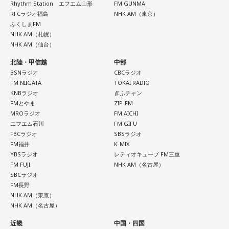
Rhythm Station エフエム山形
FM GUNMA
RFCラジオ福島
NHK AM（東京）
ふくしまFM
NHK AM（札幌）
NHK AM（仙台）
北陸・甲信越
中部
BSNラジオ
CBCラジオ
FM NIIGATA
TOKAI RADIO
KNBラジオ
ぎふチャン
FMとやま
ZIP-FM
MROラジオ
FM AICHI
エフエム石川
FM GIFU
FBCラジオ
SBSラジオ
FM福井
K-MIX
YBSラジオ
レディオキューブ FM三重
FM FUJI
NHK AM（名古屋）
SBCラジオ
FM長野
NHK AM（東京）
NHK AM（名古屋）
近畿
中国・四国