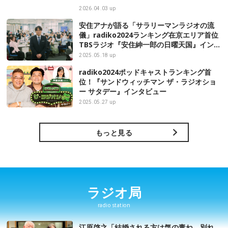
2026.04.03 up
安住アナが語る「サラリーマンラジオの流
儀」radiko2024ランキング在京エリア首位
TBSラジオ『安住紳一郎の日曜天国』インタ
ビュー
2025.05.18 up
radiko2024ポッドキャストランキング首
位！『サンドウィッチマン ザ・ラジオショ
ー サタデー』インタビュー
2025.05.27 up
もっと見る
ラジオ局
radio station
江原啓之「結婚される方は気の毒ね。別れ