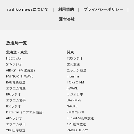
radiko newsについて
利用規約
プライバシーポリシー
運営会社
放送局一覧
北海道・東北
関東
HBCラジオ
TBSラジオ
STVラジオ
文化放送
AIR-G'（FM北海道）
ニッポン放送
FM NORTH WAVE
interfm
RAB青森放送
TOKYO FM
エフエム青森
J-WAVE
IBCラジオ
ラジオ日本
エフエム岩手
BAYFM78
tbcラジオ
NACK5
Date fm（エフエム仙台）
FMヨコハマ
ABSラジオ
LuckyFM茨城放送
エフエム秋田
CRT栃木放送
YBC山形放送
RADIO BERRY