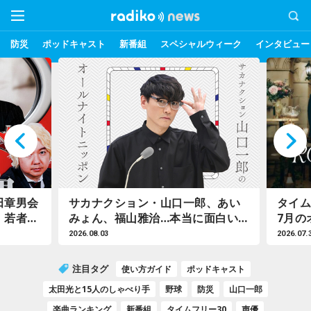
防災
ポッドキャスト
新番組
スペシャルウィーク
インタビュー
田章男会
サカナクション・山口一郎、あい
タイム
 若者の
みょん、福山雅治…本当に面白い
7月の
スト番
ラジオ番組【アーティスト編】
2026.08.03
2026.07.
注目タグ
使い方ガイド
ポッドキャスト
太田光と15人のしゃべり手
野球
防災
山口一郎
楽曲ランキング
新番組
タイムフリー30
声優