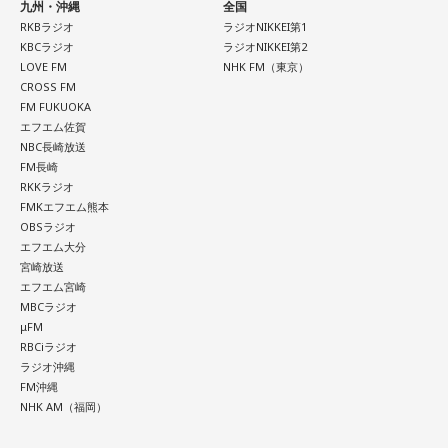
九州・沖縄
全国
RKBラジオ
ラジオNIKKEI第1
KBCラジオ
ラジオNIKKEI第2
LOVE FM
NHK FM（東京）
CROSS FM
FM FUKUOKA
エフエム佐賀
NBC長崎放送
FM長崎
RKKラジオ
FMKエフエム熊本
OBSラジオ
エフエム大分
宮崎放送
エフエム宮崎
MBCラジオ
μFM
RBCiラジオ
ラジオ沖縄
FM沖縄
NHK AM（福岡）