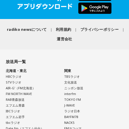
radiko newsについて
利用規約
プライバシーポリシー
運営会社
放送局一覧
北海道・東北
関東
HBCラジオ
TBSラジオ
STVラジオ
文化放送
AIR-G'（FM北海道）
ニッポン放送
FM NORTH WAVE
interfm
RAB青森放送
TOKYO FM
エフエム青森
J-WAVE
IBCラジオ
ラジオ日本
エフエム岩手
BAYFM78
tbcラジオ
NACK5
Date fm（エフエム仙台）
FMヨコハマ