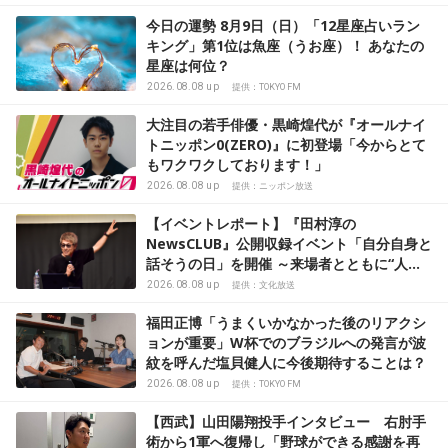
今日の運勢 8月9日（日）「12星座占いラン
キング」第1位は魚座（うお座）！ あなたの
星座は何位？
2026.08.08 up
提供：TOKYO FM
大注目の若手俳優・黒崎煌代が『オールナイ
トニッポン0(ZERO)』に初登場「今からとて
もワクワクしております！」
2026.08.08 up
提供：ニッポン放送
【イベントレポート】『田村淳の
NewsCLUB』公開収録イベント「自分自身と
話そうの日」を開催 ～来場者とともに“人生
の最後に流したい曲”などをテーマにトーク
2026.08.08 up
提供：文化放送
福田正博「うまくいかなかった後のリアクシ
ョンが重要」W杯でのブラジルへの発言が波
紋を呼んだ塩貝健人に今後期待することは？
2026.08.08 up
提供：TOKYO FM
【西武】山田陽翔投手インタビュー 右肘手
術から1軍へ復帰し「野球ができる感謝を再