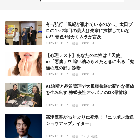
有吉弘行「風紀が乱れているのか…」太田プ
ロの1～2年目の芸人は先輩に挨拶していな
い!? 青色1号カミムラが言及
2026.08.08 up
提供：TOKYO FM
【心理テスト】あなたの本性は「天使」
or「悪魔」!? 追い詰められたときに出る「究
極の裏の顔」診断
2026.08.08 up
提供：TOKYO FM
AI診断と品質管理で大規模修繕の新たな価値
を生み出す 株式会社アケボノのDX最前線
2026.08.08 up
提供：TOKYO FM
髙津臣吾が13年ぶりに登場！『ニッポン放送
ショウアップナイター』
2026.08.08 up
提供：ニッポン放送