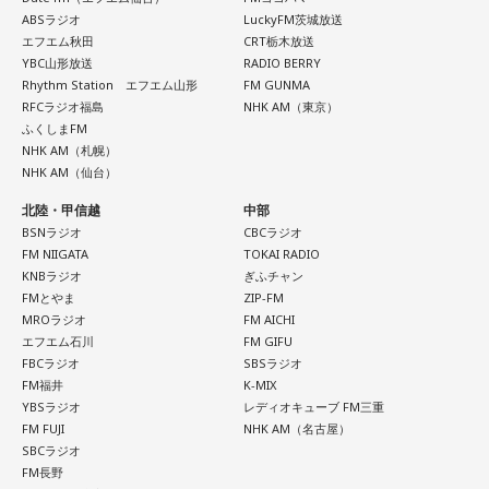
ABSラジオ
LuckyFM茨城放送
エフエム秋田
CRT栃木放送
YBC山形放送
RADIO BERRY
Rhythm Station エフエム山形
FM GUNMA
RFCラジオ福島
NHK AM（東京）
ふくしまFM
NHK AM（札幌）
NHK AM（仙台）
北陸・甲信越
中部
BSNラジオ
CBCラジオ
FM NIIGATA
TOKAI RADIO
KNBラジオ
ぎふチャン
FMとやま
ZIP-FM
MROラジオ
FM AICHI
エフエム石川
FM GIFU
FBCラジオ
SBSラジオ
FM福井
K-MIX
YBSラジオ
レディオキューブ FM三重
FM FUJI
NHK AM（名古屋）
SBCラジオ
FM長野