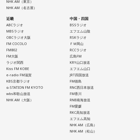
NHK AM（東京）
NHK AM（名古屋）
近畿
中国・四国
ABCラジオ
BSSラジオ
MBSラジオ
エフエム山陰
OBCラジオ大阪
RSKラジオ
FM COCOLO
ＦＭ岡山
FM802
RCCラジオ
FM大阪
広島FM
ラジオ関西
KRY山口放送
Kiss FM KOBE
エフエム山口
e-radio FM滋賀
JRT四国放送
KBS京都ラジオ
FM徳島
α-STATION FM KYOTO
RNC西日本放送
wbs和歌山放送
FM香川
NHK AM（大阪）
RNB南海放送
FM愛媛
RKC高知放送
エフエム高知
NHK AM（広島）
NHK AM（松山）