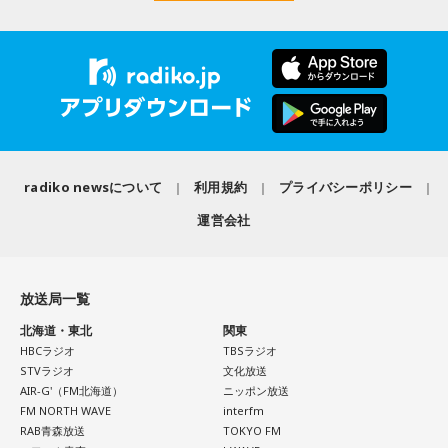
radiko newsについて
利用規約
プライバシーポリシー
運営会社
放送局一覧
北海道・東北
関東
HBCラジオ
TBSラジオ
STVラジオ
文化放送
AIR-G'（FM北海道）
ニッポン放送
FM NORTH WAVE
interfm
RAB青森放送
TOKYO FM