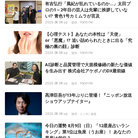
有吉弘行「風紀が乱れているのか…」太田プ
ロの1～2年目の芸人は先輩に挨拶していな
い!? 青色1号カミムラが言及
2026.08.08 up
提供：TOKYO FM
【心理テスト】あなたの本性は「天使」
or「悪魔」!? 追い詰められたときに出る「究
極の裏の顔」診断
2026.08.08 up
提供：TOKYO FM
AI診断と品質管理で大規模修繕の新たな価値
を生み出す 株式会社アケボノのDX最前線
2026.08.08 up
提供：TOKYO FM
髙津臣吾が13年ぶりに登場！『ニッポン放送
ショウアップナイター』
2026.08.08 up
提供：ニッポン放送
今日の運勢 8月9日（日）「12星座占いラン
キング」第1位は魚座（うお座）！ あなたの
星座は何位？