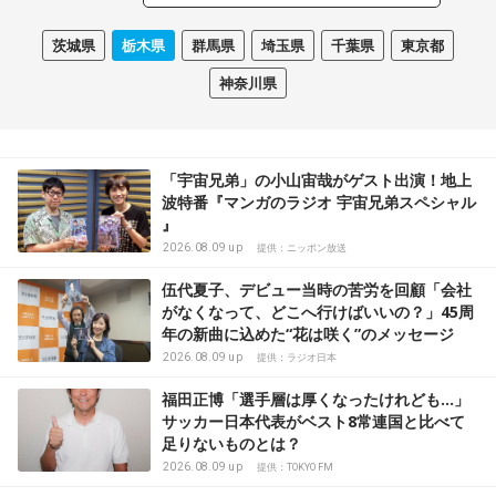
茨城県
栃木県
群馬県
埼玉県
千葉県
東京都
神奈川県
「宇宙兄弟」の小山宙哉がゲスト出演！地上
波特番『マンガのラジオ 宇宙兄弟スペシャル
』
2026.08.09 up
提供：ニッポン放送
伍代夏子、デビュー当時の苦労を回顧「会社
がなくなって、どこへ行けばいいの？」45周
年の新曲に込めた“花は咲く”のメッセージ
2026.08.09 up
提供：ラジオ日本
福田正博「選手層は厚くなったけれども…」
サッカー日本代表がベスト8常連国と比べて
足りないものとは？
2026.08.09 up
提供：TOKYO FM