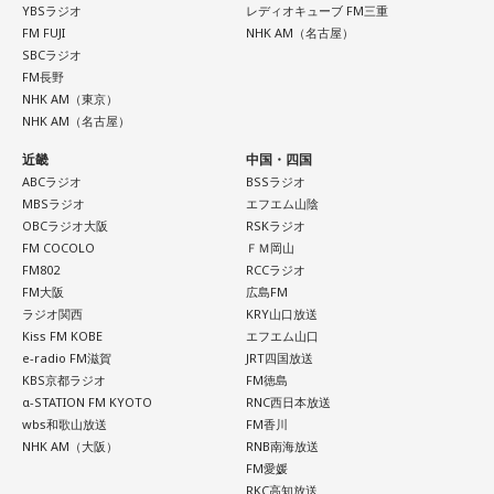
YBSラジオ
レディオキューブ FM三重
FM FUJI
NHK AM（名古屋）
SBCラジオ
FM長野
NHK AM（東京）
NHK AM（名古屋）
近畿
中国・四国
ABCラジオ
BSSラジオ
MBSラジオ
エフエム山陰
OBCラジオ大阪
RSKラジオ
FM COCOLO
ＦＭ岡山
FM802
RCCラジオ
FM大阪
広島FM
ラジオ関西
KRY山口放送
Kiss FM KOBE
エフエム山口
e-radio FM滋賀
JRT四国放送
KBS京都ラジオ
FM徳島
α-STATION FM KYOTO
RNC西日本放送
wbs和歌山放送
FM香川
NHK AM（大阪）
RNB南海放送
FM愛媛
RKC高知放送