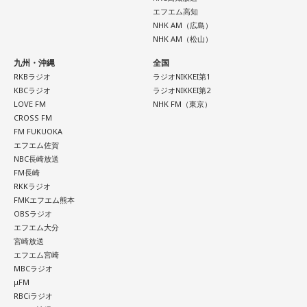
エフエム高知
NHK AM（広島）
NHK AM（松山）
九州・沖縄
全国
RKBラジオ
ラジオNIKKEI第1
KBCラジオ
ラジオNIKKEI第2
LOVE FM
NHK FM（東京）
CROSS FM
FM FUKUOKA
エフエム佐賀
NBC長崎放送
FM長崎
RKKラジオ
FMKエフエム熊本
OBSラジオ
エフエム大分
宮崎放送
エフエム宮崎
MBCラジオ
μFM
RBCiラジオ