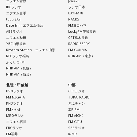
エフエム青森
J-WAVE
IBCラジオ
ラジオ日本
エフエム岩手
BAYFM78
tbcラジオ
NACK5
Date fm（エフエム仙台）
FMヨコハマ
ABSラジオ
LuckyFM茨城放送
エフエム秋田
CRT栃木放送
YBC山形放送
RADIO BERRY
Rhythm Station エフエム山形
FM GUNMA
RFCラジオ福島
NHK AM（東京）
ふくしまFM
NHK AM（札幌）
NHK AM（仙台）
北陸・甲信越
中部
BSNラジオ
CBCラジオ
FM NIIGATA
TOKAI RADIO
KNBラジオ
ぎふチャン
FMとやま
ZIP-FM
MROラジオ
FM AICHI
エフエム石川
FM GIFU
FBCラジオ
SBSラジオ
FM福井
K-MIX