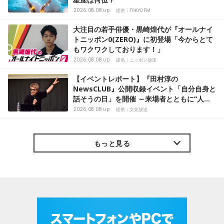
2026.08.08 up
提供：TOKYO FM
大注目の若手俳優・黒崎煌代が『オールナイ
トニッポン0(ZERO)』に初登場「今からとて
もワクワクしております！」
2026.08.08 up
提供：ニッポン放送
【イベントレポート】『田村淳の
NewsCLUB』公開収録イベント「自分自身と
話そうの日」を開催 ～来場者とともに“人生
の最後に流したい曲”などをテーマにトーク
2026.08.08 up
提供：文化放送
もっと見る