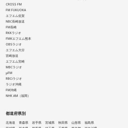
CROSS FM
FM FUKUOKA
エフエム佐賀
NBC長崎放送
FM長崎
RKKラジオ
FMKエフエム熊本
OBSラジオ
エフエム大分
宮崎放送
エフエム宮崎
MBCラジオ
μFM
RBCiラジオ
ラジオ沖縄
FM沖縄
NHK AM（福岡）
都道府県別
北海道
青森県
岩手県
宮城県
秋田県
山形県
福島県