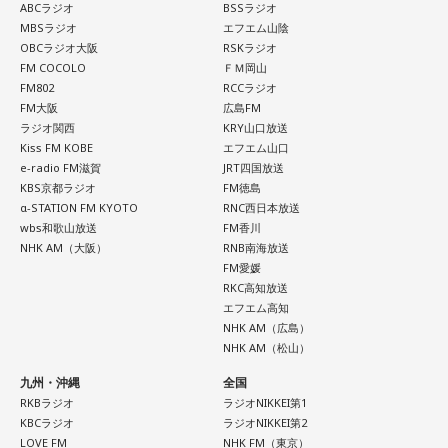
ABCラジオ
BSSラジオ
MBSラジオ
エフエム山陰
OBCラジオ大阪
RSKラジオ
FM COCOLO
ＦＭ岡山
FM802
RCCラジオ
FM大阪
広島FM
ラジオ関西
KRY山口放送
Kiss FM KOBE
エフエム山口
e-radio FM滋賀
JRT四国放送
KBS京都ラジオ
FM徳島
α-STATION FM KYOTO
RNC西日本放送
wbs和歌山放送
FM香川
NHK AM（大阪）
RNB南海放送
FM愛媛
RKC高知放送
エフエム高知
NHK AM（広島）
NHK AM（松山）
九州・沖縄
全国
RKBラジオ
ラジオNIKKEI第1
KBCラジオ
ラジオNIKKEI第2
LOVE FM
NHK FM（東京）