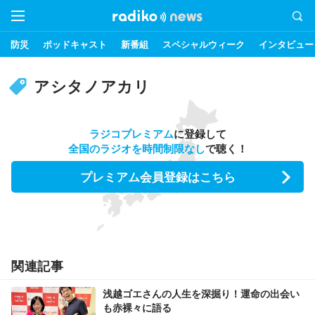
防災
ポッドキャスト
新番組
スペシャルウィーク
インタビュー
アシタノアカリ
ラジコプレミアム
に登録して
全国のラジオを時間制限なし
で聴く！
プレミアム会員登録はこちら
関連記事
浅越ゴエさんの人生を深掘り！運命の出会い
も赤裸々に語る