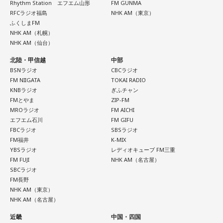
Rhythm Station エフエム山形
FM GUNMA
RFCラジオ福島
NHK AM（東京）
ふくしまFM
NHK AM（札幌）
NHK AM（仙台）
北陸・甲信越
中部
BSNラジオ
CBCラジオ
FM NIIGATA
TOKAI RADIO
KNBラジオ
ぎふチャン
FMとやま
ZIP-FM
MROラジオ
FM AICHI
エフエム石川
FM GIFU
FBCラジオ
SBSラジオ
FM福井
K-MIX
YBSラジオ
レディオキューブ FM三重
FM FUJI
NHK AM（名古屋）
SBCラジオ
FM長野
NHK AM（東京）
NHK AM（名古屋）
近畿
中国・四国