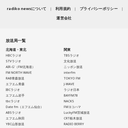
radiko newsについて
利用規約
プライバシーポリシー
運営会社
放送局一覧
北海道・東北
関東
HBCラジオ
TBSラジオ
STVラジオ
文化放送
AIR-G'（FM北海道）
ニッポン放送
FM NORTH WAVE
interfm
RAB青森放送
TOKYO FM
エフエム青森
J-WAVE
IBCラジオ
ラジオ日本
エフエム岩手
BAYFM78
tbcラジオ
NACK5
Date fm（エフエム仙台）
FMヨコハマ
ABSラジオ
LuckyFM茨城放送
エフエム秋田
CRT栃木放送
YBC山形放送
RADIO BERRY