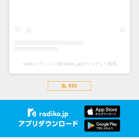
radiko（ラジコ）(@radiko_jp)がシェアした投稿
RSS