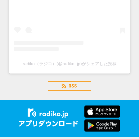
radiko（ラジコ）(@radiko_jp)がシェアした投稿
RSS