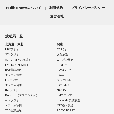
radiko newsについて
利用規約
プライバシーポリシー
運営会社
放送局一覧
北海道・東北
関東
HBCラジオ
TBSラジオ
STVラジオ
文化放送
AIR-G'（FM北海道）
ニッポン放送
FM NORTH WAVE
interfm
RAB青森放送
TOKYO FM
エフエム青森
J-WAVE
IBCラジオ
ラジオ日本
エフエム岩手
BAYFM78
tbcラジオ
NACK5
Date fm（エフエム仙台）
FMヨコハマ
ABSラジオ
LuckyFM茨城放送
エフエム秋田
CRT栃木放送
YBC山形放送
RADIO BERRY