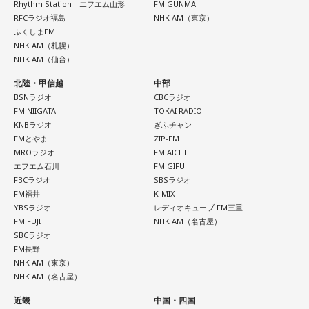
Rhythm Station エフエム山形
FM GUNMA
RFCラジオ福島
NHK AM（東京）
ふくしまFM
NHK AM（札幌）
NHK AM（仙台）
北陸・甲信越
中部
BSNラジオ
CBCラジオ
FM NIIGATA
TOKAI RADIO
KNBラジオ
ぎふチャン
FMとやま
ZIP-FM
MROラジオ
FM AICHI
エフエム石川
FM GIFU
FBCラジオ
SBSラジオ
FM福井
K-MIX
YBSラジオ
レディオキューブ FM三重
FM FUJI
NHK AM（名古屋）
SBCラジオ
FM長野
NHK AM（東京）
NHK AM（名古屋）
近畿
中国・四国