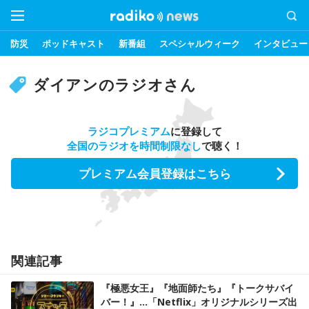
防災
ポッドキャスト
新番組
スペシャルウィーク
インタビュー
ダイアンのラジオさん
ラジコプレミアム
に登録して
全国のラジオを時間制限なし
で聴く！
プレミアム会員登録はこちら
関連記事
『極悪女王』『地面師たち』『トークサバイ
バー！』…「Netflix」オリジナルシリーズ出