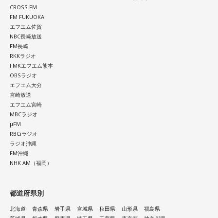
CROSS FM
FM FUKUOKA
エフエム佐賀
NBC長崎放送
FM長崎
RKKラジオ
FMKエフエム熊本
OBSラジオ
エフエム大分
宮崎放送
エフエム宮崎
MBCラジオ
μFM
RBCiラジオ
ラジオ沖縄
FM沖縄
NHK AM（福岡）
都道府県別
北海道
青森県
岩手県
宮城県
秋田県
山形県
福島県