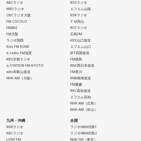
ABCラジオ
BSSラジオ
MBSラジオ
エフエム山陰
OBCラジオ大阪
RSKラジオ
FM COCOLO
ＦＭ岡山
FM802
RCCラジオ
FM大阪
広島FM
ラジオ関西
KRY山口放送
Kiss FM KOBE
エフエム山口
e-radio FM滋賀
JRT四国放送
KBS京都ラジオ
FM徳島
α-STATION FM KYOTO
RNC西日本放送
wbs和歌山放送
FM香川
NHK AM（大阪）
RNB南海放送
FM愛媛
RKC高知放送
エフエム高知
NHK AM（広島）
NHK AM（松山）
九州・沖縄
全国
RKBラジオ
ラジオNIKKEI第1
KBCラジオ
ラジオNIKKEI第2
LOVE FM
NHK FM（東京）