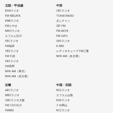
北陸・甲信越
中部
BSNラジオ
CBCラジオ
FM NIIGATA
TOKAI RADIO
KNBラジオ
ぎふチャン
FMとやま
ZIP-FM
MROラジオ
FM AICHI
エフエム石川
FM GIFU
FBCラジオ
SBSラジオ
FM福井
K-MIX
YBSラジオ
レディオキューブ FM三重
FM FUJI
NHK AM（名古屋）
SBCラジオ
FM長野
NHK AM（東京）
NHK AM（名古屋）
近畿
中国・四国
ABCラジオ
BSSラジオ
MBSラジオ
エフエム山陰
OBCラジオ大阪
RSKラジオ
FM COCOLO
ＦＭ岡山
FM802
RCCラジオ