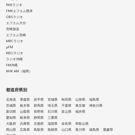
RKKラジオ
FMKエフエム熊本
OBSラジオ
エフエム大分
宮崎放送
エフエム宮崎
MBCラジオ
μFM
RBCiラジオ
ラジオ沖縄
FM沖縄
NHK AM（福岡）
都道府県別
北海道
青森県
岩手県
宮城県
秋田県
山形県
福島県
茨城県
栃木県
群馬県
埼玉県
千葉県
東京都
神奈川県
新潟県
山梨県
長野県
石川県
富山県
福井県
愛知県
岐阜県
静岡県
三重県
大阪府
兵庫県
京都府
滋賀県
奈良県
和歌山県
岡山県
広島県
鳥取県
島根県
山口県
香川県
徳島県
愛媛県