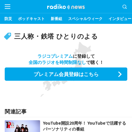
防災
ポッドキャスト
新番組
スペシャルウィーク
インタビュー
三人称・鉄塔 ひとりのよる
ラジコプレミアム
に登録して
全国のラジオを時間制限なし
で聴く！
プレミアム会員登録はこちら
関連記事
YouTube開設20周年！ YouTubeで活躍する
パーソナリティの番組