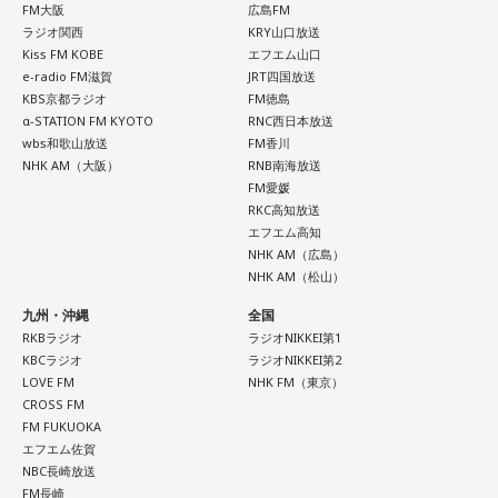
FM大阪
広島FM
ラジオ関西
KRY山口放送
Kiss FM KOBE
エフエム山口
e-radio FM滋賀
JRT四国放送
KBS京都ラジオ
FM徳島
α-STATION FM KYOTO
RNC西日本放送
wbs和歌山放送
FM香川
NHK AM（大阪）
RNB南海放送
FM愛媛
RKC高知放送
エフエム高知
NHK AM（広島）
NHK AM（松山）
九州・沖縄
全国
RKBラジオ
ラジオNIKKEI第1
KBCラジオ
ラジオNIKKEI第2
LOVE FM
NHK FM（東京）
CROSS FM
FM FUKUOKA
エフエム佐賀
NBC長崎放送
FM長崎