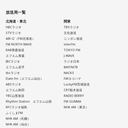
放送局一覧
北海道・東北
関東
HBCラジオ
TBSラジオ
STVラジオ
文化放送
AIR-G'（FM北海道）
ニッポン放送
FM NORTH WAVE
interfm
RAB青森放送
TOKYO FM
エフエム青森
J-WAVE
IBCラジオ
ラジオ日本
エフエム岩手
BAYFM78
tbcラジオ
NACK5
Date fm（エフエム仙台）
FMヨコハマ
ABSラジオ
LuckyFM茨城放送
エフエム秋田
CRT栃木放送
YBC山形放送
RADIO BERRY
Rhythm Station エフエム山形
FM GUNMA
RFCラジオ福島
NHK AM（東京）
ふくしまFM
NHK AM（札幌）
NHK AM（仙台）