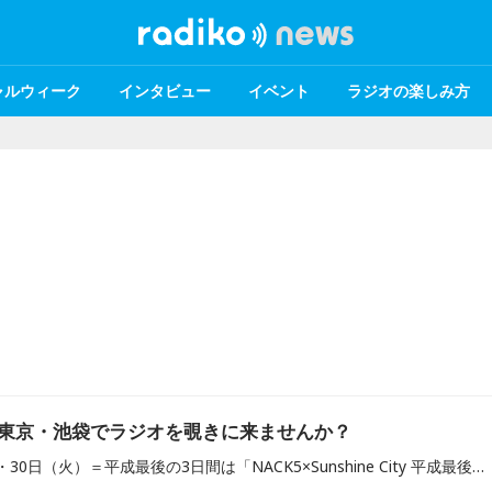
ャルウィーク
インタビュー
イベント
ラジオの楽しみ方
、東京・池袋でラジオを覗きに来ませんか？
4月28日(日)・29日（月）・30日（火）＝平成最後の3日間は「NACK5×Sunshine City 平成最後の3日間！G.W出張公開生放送スペシャル！」を実施します！埼玉県民にもお馴染み（？）の東京・池袋サンシャインシティで公開イベントを行います。ラジオの現場...覗きに来ませんか？？