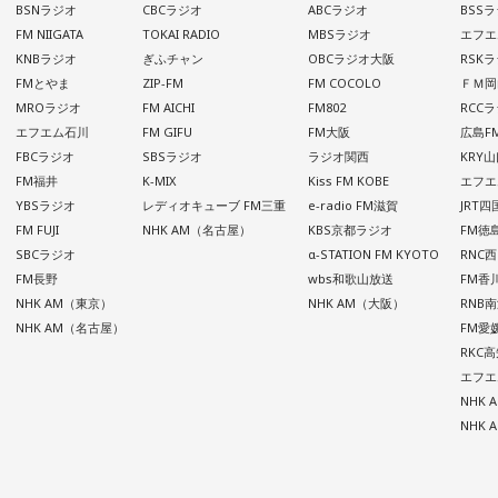
BSNラジオ
CBCラジオ
ABCラジオ
BSS
FM NIIGATA
TOKAI RADIO
MBSラジオ
エフエ
KNBラジオ
ぎふチャン
OBCラジオ大阪
RSK
FMとやま
ZIP-FM
FM COCOLO
ＦＭ岡
MROラジオ
FM AICHI
FM802
RCC
エフエム石川
FM GIFU
FM大阪
広島F
FBCラジオ
SBSラジオ
ラジオ関西
KRY
FM福井
K-MIX
Kiss FM KOBE
エフエ
YBSラジオ
レディオキューブ FM三重
e-radio FM滋賀
JRT
FM FUJI
NHK AM（名古屋）
KBS京都ラジオ
FM徳
SBCラジオ
α-STATION FM KYOTO
RNC
FM長野
wbs和歌山放送
FM香
NHK AM（東京）
NHK AM（大阪）
RNB
NHK AM（名古屋）
FM愛
RKC
エフエ
NHK
NHK