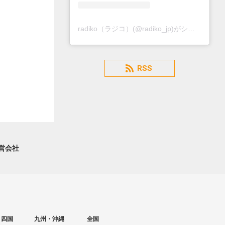
radiko（ラジコ）(@radiko_jp)がシェアした投稿
RSS
営会社
・四国
九州・沖縄
全国