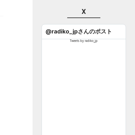
X
@radiko_jpさんのポスト
Tweets by radiko_jp