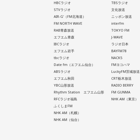
HBCラジオ
TBSラジオ
STVラジオ
文化放送
AIR-G'（FM北海道）
ニッポン放送
FM NORTH WAVE
interfm
RAB青森放送
TOKYO FM
エフエム青森
J-WAVE
IBCラジオ
ラジオ日本
エフエム岩手
BAYFM78
tbcラジオ
NACK5
Date fm（エフエム仙台）
FMヨコハマ
ABSラジオ
LuckyFM茨城放送
エフエム秋田
CRT栃木放送
YBC山形放送
RADIO BERRY
Rhythm Station エフエム山形
FM GUNMA
RFCラジオ福島
NHK AM（東京）
ふくしまFM
NHK AM（札幌）
NHK AM（仙台）