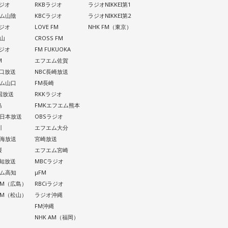
ラジオ
RKBラジオ
ラジオNIKKEI第1
ム山陰
KBCラジオ
ラジオNIKKEI第2
ラジオ
LOVE FM
NHK FM（東京）
山
CROSS FM
ラジオ
FM FUKUOKA
M
エフエム佐賀
山口放送
NBC長崎放送
ム山口
FM長崎
四国放送
RKKラジオ
島
FMKエフエム熊本
西日本放送
OBSラジオ
川
エフエム大分
南海放送
宮崎放送
媛
エフエム宮崎
高知放送
MBCラジオ
ム高知
μFM
 AM（広島）
RBCiラジオ
 AM（松山）
ラジオ沖縄
FM沖縄
NHK AM（福岡）