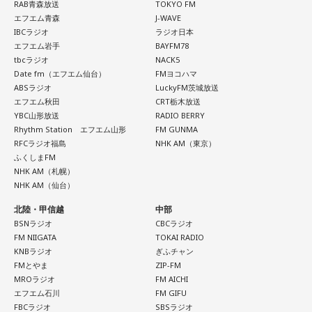
RAB青森放送
TOKYO FM
エフエム青森
J-WAVE
IBCラジオ
ラジオ日本
エフエム岩手
BAYFM78
tbcラジオ
NACK5
Date fm（エフエム仙台）
FMヨコハマ
ABSラジオ
LuckyFM茨城放送
エフエム秋田
CRT栃木放送
YBC山形放送
RADIO BERRY
Rhythm Station エフエム山形
FM GUNMA
RFCラジオ福島
NHK AM（東京）
ふくしまFM
NHK AM（札幌）
NHK AM（仙台）
北陸・甲信越
中部
BSNラジオ
CBCラジオ
FM NIIGATA
TOKAI RADIO
KNBラジオ
ぎふチャン
FMとやま
ZIP-FM
MROラジオ
FM AICHI
エフエム石川
FM GIFU
FBCラジオ
SBSラジオ