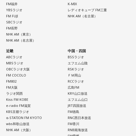
FM福井
K-MIX
YBSラジオ
レディオキューブ FM三重
FM FUJI
NHK AM（名古屋）
SBCラジオ
FM長野
NHK AM（東京）
NHK AM（名古屋）
近畿
中国・四国
ABCラジオ
BSSラジオ
MBSラジオ
エフエム山陰
OBCラジオ大阪
RSKラジオ
FM COCOLO
ＦＭ岡山
FM802
RCCラジオ
FM大阪
広島FM
ラジオ関西
KRY山口放送
Kiss FM KOBE
エフエム山口
e-radio FM滋賀
JRT四国放送
KBS京都ラジオ
FM徳島
α-STATION FM KYOTO
RNC西日本放送
wbs和歌山放送
FM香川
NHK AM（大阪）
RNB南海放送
FM愛媛