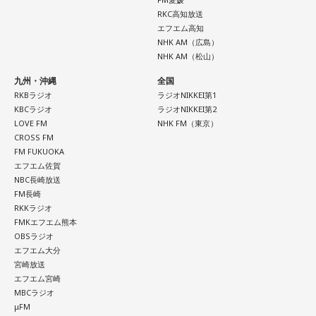
RKC高知放送
エフエム高知
NHK AM（広島）
NHK AM（松山）
九州・沖縄
全国
RKBラジオ
ラジオNIKKEI第1
KBCラジオ
ラジオNIKKEI第2
LOVE FM
NHK FM（東京）
CROSS FM
FM FUKUOKA
エフエム佐賀
NBC長崎放送
FM長崎
RKKラジオ
FMKエフエム熊本
OBSラジオ
エフエム大分
宮崎放送
エフエム宮崎
MBCラジオ
μFM