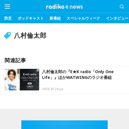
防災
ポッドキャスト
新番組
スペシャルウィーク
インタビュー
八村倫太郎
関連記事
八村倫太郎の『E★K radio「Only One
Life」』ほかWATWINGのラジオ番組
2023.01.24 up