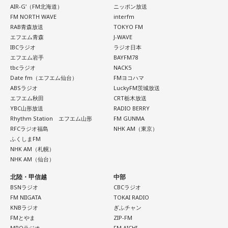
AIR-G'（FM北海道）
ニッポン放送
FM NORTH WAVE
interfm
RAB青森放送
TOKYO FM
エフエム青森
J-WAVE
IBCラジオ
ラジオ日本
エフエム岩手
BAYFM78
tbcラジオ
NACK5
Date fm（エフエム仙台）
FMヨコハマ
ABSラジオ
LuckyFM茨城放送
エフエム秋田
CRT栃木放送
YBC山形放送
RADIO BERRY
Rhythm Station エフエム山形
FM GUNMA
RFCラジオ福島
NHK AM（東京）
ふくしまFM
NHK AM（札幌）
NHK AM（仙台）
北陸・甲信越
中部
BSNラジオ
CBCラジオ
FM NIIGATA
TOKAI RADIO
KNBラジオ
ぎふチャン
FMとやま
ZIP-FM
MROラジオ
FM AICHI