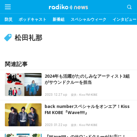
防災
ポッドキャスト
新番組
スペシャルウィーク
インタビュー
松田礼那
関連記事
2024年も活躍がたのしみなアーティスト3組
がサウンドクルーを担当
2023.12.27 up
提供：Kiss FM KOBE
back numberスペシャルをオンエア！Kiss
FM KOBE『Wave!!!!』
2023.01.22 up
提供：Kiss FM KOBE
『Wave!!!!』のサウンドクルーがお店に！