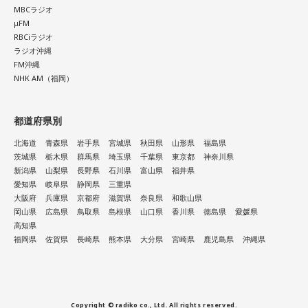
MBCラジオ
μFM
RBCiラジオ
ラジオ沖縄
FM沖縄
NHK AM（福岡）
都道府県別
北海道
青森県
岩手県
宮城県
秋田県
山形県
福島県
茨城県
栃木県
群馬県
埼玉県
千葉県
東京都
神奈川県
新潟県
山梨県
長野県
石川県
富山県
福井県
愛知県
岐阜県
静岡県
三重県
大阪府
兵庫県
京都府
滋賀県
奈良県
和歌山県
岡山県
広島県
鳥取県
島根県
山口県
香川県
徳島県
愛媛県
高知県
福岡県
佐賀県
長崎県
熊本県
大分県
宮崎県
鹿児島県
沖縄県
Copyright © radiko co., Ltd. All rights reserved.