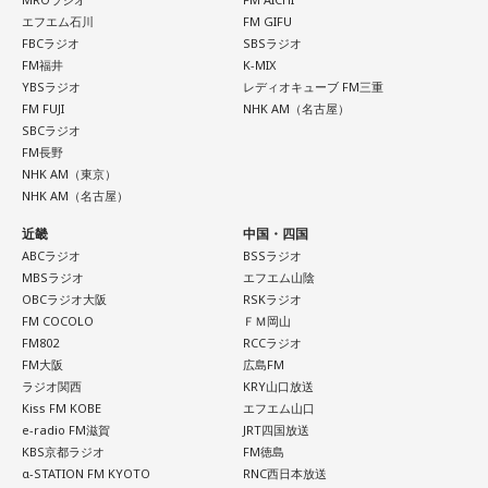
エフエム石川
FM GIFU
FBCラジオ
SBSラジオ
FM福井
K-MIX
YBSラジオ
レディオキューブ FM三重
FM FUJI
NHK AM（名古屋）
SBCラジオ
FM長野
NHK AM（東京）
NHK AM（名古屋）
近畿
中国・四国
ABCラジオ
BSSラジオ
MBSラジオ
エフエム山陰
OBCラジオ大阪
RSKラジオ
FM COCOLO
ＦＭ岡山
FM802
RCCラジオ
FM大阪
広島FM
ラジオ関西
KRY山口放送
Kiss FM KOBE
エフエム山口
e-radio FM滋賀
JRT四国放送
KBS京都ラジオ
FM徳島
α-STATION FM KYOTO
RNC西日本放送