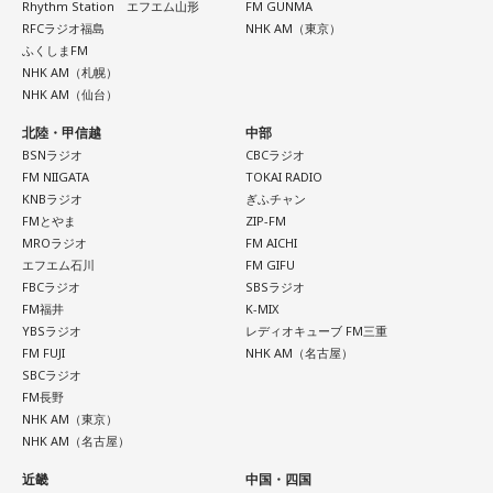
Rhythm Station エフエム山形
FM GUNMA
RFCラジオ福島
NHK AM（東京）
ふくしまFM
NHK AM（札幌）
NHK AM（仙台）
北陸・甲信越
中部
BSNラジオ
CBCラジオ
FM NIIGATA
TOKAI RADIO
KNBラジオ
ぎふチャン
FMとやま
ZIP-FM
MROラジオ
FM AICHI
エフエム石川
FM GIFU
FBCラジオ
SBSラジオ
FM福井
K-MIX
YBSラジオ
レディオキューブ FM三重
FM FUJI
NHK AM（名古屋）
SBCラジオ
FM長野
NHK AM（東京）
NHK AM（名古屋）
近畿
中国・四国