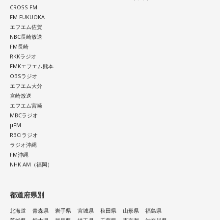
CROSS FM
FM FUKUOKA
エフエム佐賀
NBC長崎放送
FM長崎
RKKラジオ
FMKエフエム熊本
OBSラジオ
エフエム大分
宮崎放送
エフエム宮崎
MBCラジオ
μFM
RBCiラジオ
ラジオ沖縄
FM沖縄
NHK AM（福岡）
都道府県別
北海道
青森県
岩手県
宮城県
秋田県
山形県
福島県