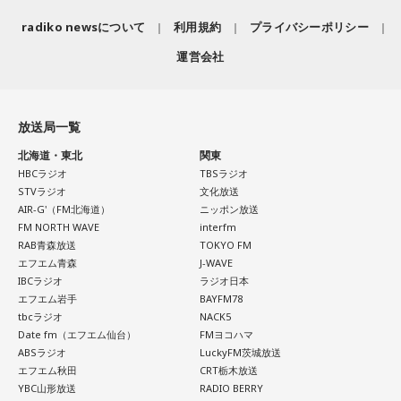
radiko newsについて
利用規約
プライバシーポリシー
運営会社
放送局一覧
北海道・東北
関東
HBCラジオ
TBSラジオ
STVラジオ
文化放送
AIR-G'（FM北海道）
ニッポン放送
FM NORTH WAVE
interfm
RAB青森放送
TOKYO FM
エフエム青森
J-WAVE
IBCラジオ
ラジオ日本
エフエム岩手
BAYFM78
tbcラジオ
NACK5
Date fm（エフエム仙台）
FMヨコハマ
ABSラジオ
LuckyFM茨城放送
エフエム秋田
CRT栃木放送
YBC山形放送
RADIO BERRY