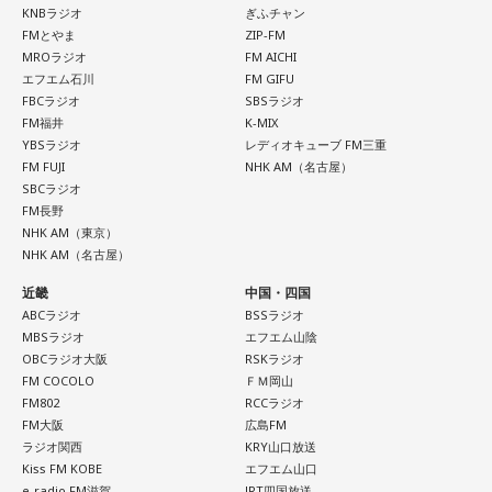
KNBラジオ
ぎふチャン
FMとやま
ZIP-FM
MROラジオ
FM AICHI
エフエム石川
FM GIFU
FBCラジオ
SBSラジオ
FM福井
K-MIX
YBSラジオ
レディオキューブ FM三重
FM FUJI
NHK AM（名古屋）
SBCラジオ
FM長野
NHK AM（東京）
NHK AM（名古屋）
近畿
中国・四国
ABCラジオ
BSSラジオ
MBSラジオ
エフエム山陰
OBCラジオ大阪
RSKラジオ
FM COCOLO
ＦＭ岡山
FM802
RCCラジオ
FM大阪
広島FM
ラジオ関西
KRY山口放送
Kiss FM KOBE
エフエム山口
e-radio FM滋賀
JRT四国放送