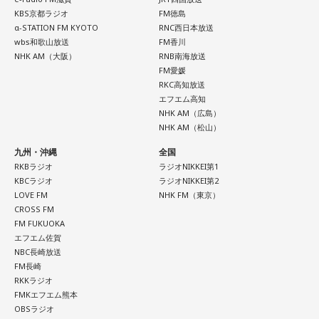
KBS京都ラジオ
FM徳島
α-STATION FM KYOTO
RNC西日本放送
wbs和歌山放送
FM香川
NHK AM（大阪）
RNB南海放送
FM愛媛
RKC高知放送
エフエム高知
NHK AM（広島）
NHK AM（松山）
九州・沖縄
全国
RKBラジオ
ラジオNIKKEI第1
KBCラジオ
ラジオNIKKEI第2
LOVE FM
NHK FM（東京）
CROSS FM
FM FUKUOKA
エフエム佐賀
NBC長崎放送
FM長崎
RKKラジオ
FMKエフエム熊本
OBSラジオ