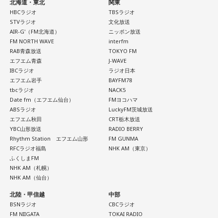
北海道・東北
関東
HBCラジオ
TBSラジオ
STVラジオ
文化放送
AIR-G'（FM北海道）
ニッポン放送
FM NORTH WAVE
interfm
RAB青森放送
TOKYO FM
エフエム青森
J-WAVE
IBCラジオ
ラジオ日本
エフエム岩手
BAYFM78
tbcラジオ
NACK5
Date fm（エフエム仙台）
FMヨコハマ
ABSラジオ
LuckyFM茨城放送
エフエム秋田
CRT栃木放送
YBC山形放送
RADIO BERRY
Rhythm Station エフエム山形
FM GUNMA
RFCラジオ福島
NHK AM（東京）
ふくしまFM
NHK AM（札幌）
NHK AM（仙台）
北陸・甲信越
中部
BSNラジオ
CBCラジオ
FM NIIGATA
TOKAI RADIO