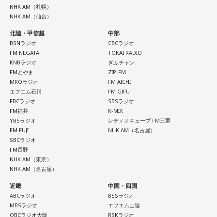
NHK AM（札幌）
NHK AM（仙台）
北陸・甲信越
中部
BSNラジオ
CBCラジオ
FM NIIGATA
TOKAI RADIO
KNBラジオ
ぎふチャン
FMとやま
ZIP-FM
MROラジオ
FM AICHI
エフエム石川
FM GIFU
FBCラジオ
SBSラジオ
FM福井
K-MIX
YBSラジオ
レディオキューブ FM三重
FM FUJI
NHK AM（名古屋）
SBCラジオ
FM長野
NHK AM（東京）
NHK AM（名古屋）
近畿
中国・四国
ABCラジオ
BSSラジオ
MBSラジオ
エフエム山陰
OBCラジオ大阪
RSKラジオ