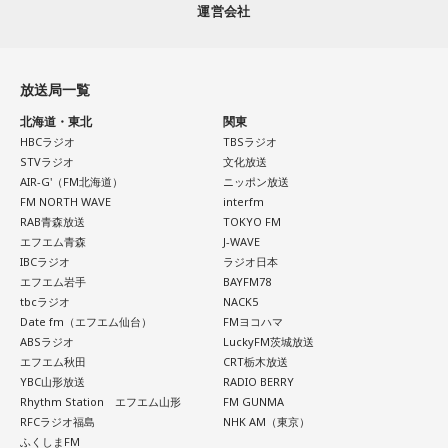
運営会社
放送局一覧
北海道・東北
関東
HBCラジオ
TBSラジオ
STVラジオ
文化放送
AIR-G'（FM北海道）
ニッポン放送
FM NORTH WAVE
interfm
RAB青森放送
TOKYO FM
エフエム青森
J-WAVE
IBCラジオ
ラジオ日本
エフエム岩手
BAYFM78
tbcラジオ
NACK5
Date fm（エフエム仙台）
FMヨコハマ
ABSラジオ
LuckyFM茨城放送
エフエム秋田
CRT栃木放送
YBC山形放送
RADIO BERRY
Rhythm Station エフエム山形
FM GUNMA
RFCラジオ福島
NHK AM（東京）
ふくしまFM