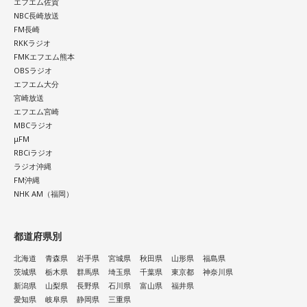
エフエム佐賀
NBC長崎放送
FM長崎
RKKラジオ
FMKエフエム熊本
OBSラジオ
エフエム大分
宮崎放送
エフエム宮崎
MBCラジオ
μFM
RBCiラジオ
ラジオ沖縄
FM沖縄
NHK AM（福岡）
都道府県別
北海道
青森県
岩手県
宮城県
秋田県
山形県
福島県
茨城県
栃木県
群馬県
埼玉県
千葉県
東京都
神奈川県
新潟県
山梨県
長野県
石川県
富山県
福井県
愛知県
岐阜県
静岡県
三重県