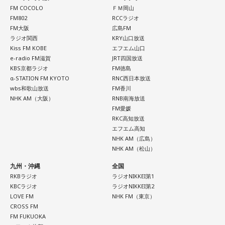
FM COCOLO
ＦＭ岡山
FM802
RCCラジオ
FM大阪
広島FM
ラジオ関西
KRY山口放送
Kiss FM KOBE
エフエム山口
e-radio FM滋賀
JRT四国放送
KBS京都ラジオ
FM徳島
α-STATION FM KYOTO
RNC西日本放送
wbs和歌山放送
FM香川
NHK AM（大阪）
RNB南海放送
FM愛媛
RKC高知放送
エフエム高知
NHK AM（広島）
NHK AM（松山）
九州・沖縄
全国
RKBラジオ
ラジオNIKKEI第1
KBCラジオ
ラジオNIKKEI第2
LOVE FM
NHK FM（東京）
CROSS FM
FM FUKUOKA