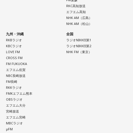
RKC高知放送
エフエム高知
NHK AM（広島）
NHK AM（松山）
九州・沖縄
全国
RKBラジオ
ラジオNIKKEI第1
KBCラジオ
ラジオNIKKEI第2
LOVE FM
NHK FM（東京）
CROSS FM
FM FUKUOKA
エフエム佐賀
NBC長崎放送
FM長崎
RKKラジオ
FMKエフエム熊本
OBSラジオ
エフエム大分
宮崎放送
エフエム宮崎
MBCラジオ
μFM