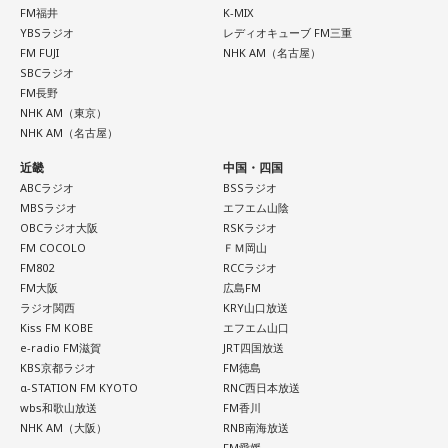
FM福井
K-MIX
YBSラジオ
レディオキューブ FM三重
FM FUJI
NHK AM（名古屋）
SBCラジオ
FM長野
NHK AM（東京）
NHK AM（名古屋）
近畿
中国・四国
ABCラジオ
BSSラジオ
MBSラジオ
エフエム山陰
OBCラジオ大阪
RSKラジオ
FM COCOLO
ＦＭ岡山
FM802
RCCラジオ
FM大阪
広島FM
ラジオ関西
KRY山口放送
Kiss FM KOBE
エフエム山口
e-radio FM滋賀
JRT四国放送
KBS京都ラジオ
FM徳島
α-STATION FM KYOTO
RNC西日本放送
wbs和歌山放送
FM香川
NHK AM（大阪）
RNB南海放送
FM愛媛