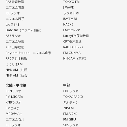
RAB青森放送
TOKYO FM
エフエム青森
J-WAVE
IBCラジオ
ラジオ日本
エフエム岩手
BAYFM78
tbcラジオ
NACK5
Date fm（エフエム仙台）
FMヨコハマ
ABSラジオ
LuckyFM茨城放送
エフエム秋田
CRT栃木放送
YBC山形放送
RADIO BERRY
Rhythm Station エフエム山形
FM GUNMA
RFCラジオ福島
NHK AM（東京）
ふくしまFM
NHK AM（札幌）
NHK AM（仙台）
北陸・甲信越
中部
BSNラジオ
CBCラジオ
FM NIIGATA
TOKAI RADIO
KNBラジオ
ぎふチャン
FMとやま
ZIP-FM
MROラジオ
FM AICHI
エフエム石川
FM GIFU
FBCラジオ
SBSラジオ