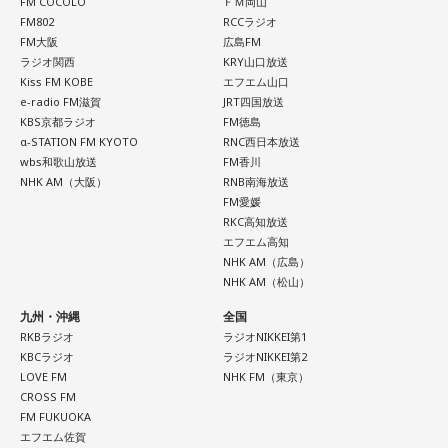
FM COCOLO
ＦＭ岡山
FM802
RCCラジオ
FM大阪
広島FM
ラジオ関西
KRY山口放送
Kiss FM KOBE
エフエム山口
e-radio FM滋賀
JRT四国放送
KBS京都ラジオ
FM徳島
α-STATION FM KYOTO
RNC西日本放送
wbs和歌山放送
FM香川
NHK AM（大阪）
RNB南海放送
FM愛媛
RKC高知放送
エフエム高知
NHK AM（広島）
NHK AM（松山）
九州・沖縄
全国
RKBラジオ
ラジオNIKKEI第1
KBCラジオ
ラジオNIKKEI第2
LOVE FM
NHK FM（東京）
CROSS FM
FM FUKUOKA
エフエム佐賀