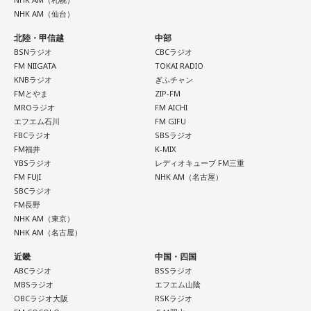
NHK AM（仙台）
北陸・甲信越
中部
BSNラジオ
CBCラジオ
FM NIIGATA
TOKAI RADIO
KNBラジオ
ぎふチャン
FMとやま
ZIP-FM
MROラジオ
FM AICHI
エフエム石川
FM GIFU
FBCラジオ
SBSラジオ
FM福井
K-MIX
YBSラジオ
レディオキューブ FM三重
FM FUJI
NHK AM（名古屋）
SBCラジオ
FM長野
NHK AM（東京）
NHK AM（名古屋）
近畿
中国・四国
ABCラジオ
BSSラジオ
MBSラジオ
エフエム山陰
OBCラジオ大阪
RSKラジオ