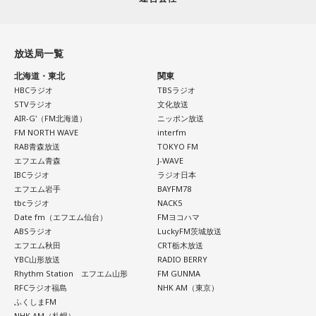
放送局一覧
北海道・東北
関東
HBCラジオ
TBSラジオ
STVラジオ
文化放送
AIR-G'（FM北海道）
ニッポン放送
FM NORTH WAVE
interfm
RAB青森放送
TOKYO FM
エフエム青森
J-WAVE
IBCラジオ
ラジオ日本
エフエム岩手
BAYFM78
tbcラジオ
NACK5
Date fm（エフエム仙台）
FMヨコハマ
ABSラジオ
LuckyFM茨城放送
エフエム秋田
CRT栃木放送
YBC山形放送
RADIO BERRY
Rhythm Station エフエム山形
FM GUNMA
RFCラジオ福島
NHK AM（東京）
ふくしまFM
NHK AM（札幌）