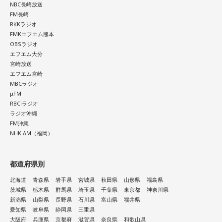
NBC長崎放送
FM長崎
RKKラジオ
FMKエフエム熊本
OBSラジオ
エフエム大分
宮崎放送
エフエム宮崎
MBCラジオ
μFM
RBCiラジオ
ラジオ沖縄
FM沖縄
NHK AM（福岡）
都道府県別
北海道
青森県
岩手県
宮城県
秋田県
山形県
福島県
茨城県
栃木県
群馬県
埼玉県
千葉県
東京都
神奈川県
新潟県
山梨県
長野県
石川県
富山県
福井県
愛知県
岐阜県
静岡県
三重県
大阪府
兵庫県
京都府
滋賀県
奈良県
和歌山県