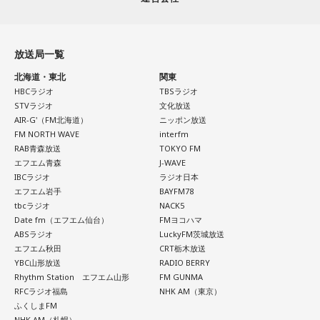
放送局一覧
北海道・東北
関東
HBCラジオ
TBSラジオ
STVラジオ
文化放送
AIR-G'（FM北海道）
ニッポン放送
FM NORTH WAVE
interfm
RAB青森放送
TOKYO FM
エフエム青森
J-WAVE
IBCラジオ
ラジオ日本
エフエム岩手
BAYFM78
tbcラジオ
NACK5
Date fm（エフエム仙台）
FMヨコハマ
ABSラジオ
LuckyFM茨城放送
エフエム秋田
CRT栃木放送
YBC山形放送
RADIO BERRY
Rhythm Station エフエム山形
FM GUNMA
RFCラジオ福島
NHK AM（東京）
ふくしまFM
NHK AM（札幌）