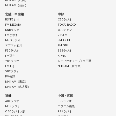
NHK AM（仙台）
北陸・甲信越
中部
BSNラジオ
CBCラジオ
FM NIIGATA
TOKAI RADIO
KNBラジオ
ぎふチャン
FMとやま
ZIP-FM
MROラジオ
FM AICHI
エフエム石川
FM GIFU
FBCラジオ
SBSラジオ
FM福井
K-MIX
YBSラジオ
レディオキューブ FM三重
FM FUJI
NHK AM（名古屋）
SBCラジオ
FM長野
NHK AM（東京）
NHK AM（名古屋）
近畿
中国・四国
ABCラジオ
BSSラジオ
MBSラジオ
エフエム山陰
OBCラジオ大阪
RSKラジオ