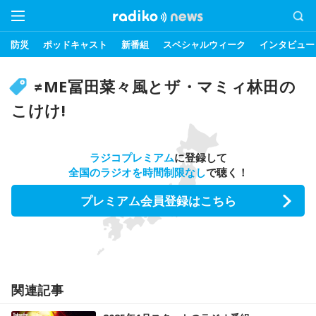
防災
ポッドキャスト
新番組
スペシャルウィーク
インタビュー
≠ME冨田菜々風とザ・マミィ林田の
こけけ!
ラジコプレミアム
に登録して
全国のラジオを時間制限なし
で聴く！
プレミアム会員登録はこちら
関連記事