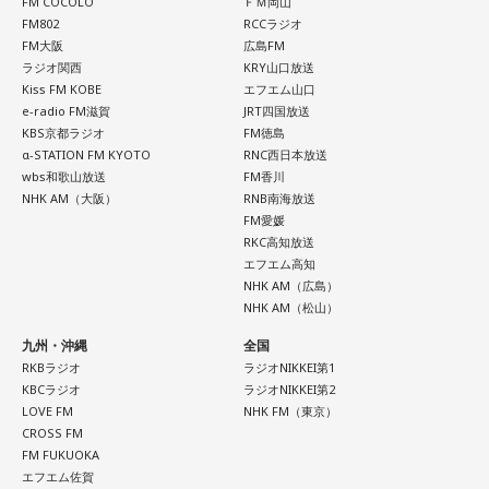
FM COCOLO
ＦＭ岡山
FM802
RCCラジオ
FM大阪
広島FM
ラジオ関西
KRY山口放送
Kiss FM KOBE
エフエム山口
e-radio FM滋賀
JRT四国放送
KBS京都ラジオ
FM徳島
α-STATION FM KYOTO
RNC西日本放送
wbs和歌山放送
FM香川
NHK AM（大阪）
RNB南海放送
FM愛媛
RKC高知放送
エフエム高知
NHK AM（広島）
NHK AM（松山）
九州・沖縄
全国
RKBラジオ
ラジオNIKKEI第1
KBCラジオ
ラジオNIKKEI第2
LOVE FM
NHK FM（東京）
CROSS FM
FM FUKUOKA
エフエム佐賀