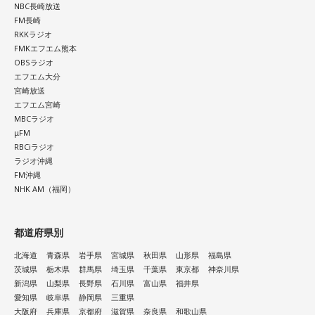
NBC長崎放送
FM長崎
RKKラジオ
FMKエフエム熊本
OBSラジオ
エフエム大分
宮崎放送
エフエム宮崎
MBCラジオ
μFM
RBCiラジオ
ラジオ沖縄
FM沖縄
NHK AM（福岡）
都道府県別
北海道
青森県
岩手県
宮城県
秋田県
山形県
福島県
茨城県
栃木県
群馬県
埼玉県
千葉県
東京都
神奈川県
新潟県
山梨県
長野県
石川県
富山県
福井県
愛知県
岐阜県
静岡県
三重県
大阪府
兵庫県
京都府
滋賀県
奈良県
和歌山県