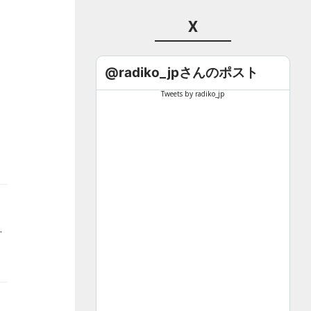
X
@radiko_jpさんのポスト
Tweets by radiko_jp
ます（※アーティストは50音順）。