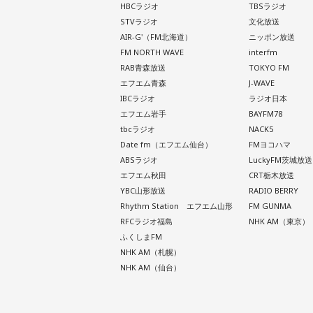
HBCラジオ
TBSラジオ
STVラジオ
文化放送
AIR-G'（FM北海道）
ニッポン放送
FM NORTH WAVE
interfm
RAB青森放送
TOKYO FM
エフエム青森
J-WAVE
IBCラジオ
ラジオ日本
エフエム岩手
BAYFM78
tbcラジオ
NACK5
Date fm（エフエム仙台）
FMヨコハマ
ABSラジオ
LuckyFM茨城放送
エフエム秋田
CRT栃木放送
YBC山形放送
RADIO BERRY
Rhythm Station エフエム山形
FM GUNMA
RFCラジオ福島
NHK AM（東京）
ふくしまFM
NHK AM（札幌）
NHK AM（仙台）