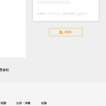
radiko（ラジコ）(@radiko_jp)がシェアした投稿
RSS
営会社
・四国
九州・沖縄
全国