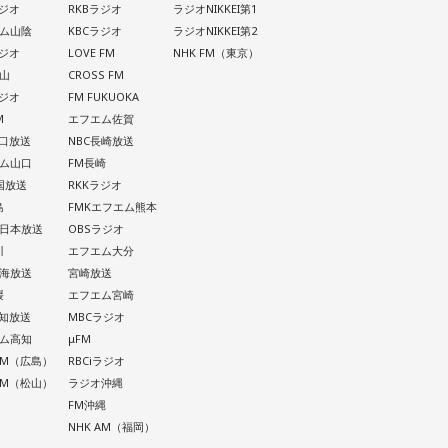
ラジオ
RKBラジオ
ラジオNIKKEI第1
ム山陰
KBCラジオ
ラジオNIKKEI第2
ラジオ
LOVE FM
NHK FM（東京）
山
CROSS FM
ラジオ
FM FUKUOKA
M
エフエム佐賀
山口放送
NBC長崎放送
ム山口
FM長崎
四国放送
RKKラジオ
島
FMKエフエム熊本
西日本放送
OBSラジオ
川
エフエム大分
南海放送
宮崎放送
媛
エフエム宮崎
高知放送
MBCラジオ
ム高知
μFM
 AM（広島）
RBCiラジオ
 AM（松山）
ラジオ沖縄
FM沖縄
NHK AM（福岡）