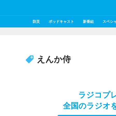
防災
ポッドキャスト
新番組
スペシ
えんか侍
ラジコプ
全国のラジオ