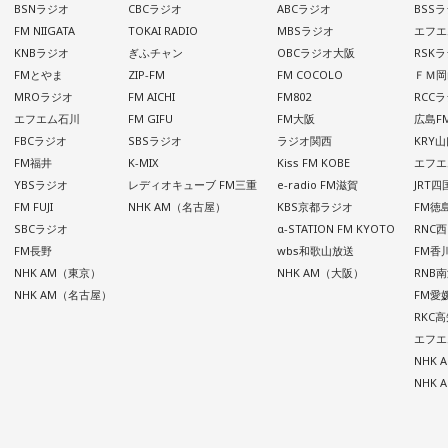
BSNラジオ
CBCラジオ
ABCラジオ
BSS
FM NIIGATA
TOKAI RADIO
MBSラジオ
エフエ
KNBラジオ
ぎふチャン
OBCラジオ大阪
RSK
FMとやま
ZIP-FM
FM COCOLO
ＦＭ岡
MROラジオ
FM AICHI
FM802
RCC
エフエム石川
FM GIFU
FM大阪
広島F
FBCラジオ
SBSラジオ
ラジオ関西
KRY
FM福井
K-MIX
Kiss FM KOBE
エフエ
YBSラジオ
レディオキューブ FM三重
e-radio FM滋賀
JRT
FM FUJI
NHK AM（名古屋）
KBS京都ラジオ
FM徳
SBCラジオ
α-STATION FM KYOTO
RNC
FM長野
wbs和歌山放送
FM香
NHK AM（東京）
NHK AM（大阪）
RNB
NHK AM（名古屋）
FM愛
RKC
エフエ
NHK
NHK