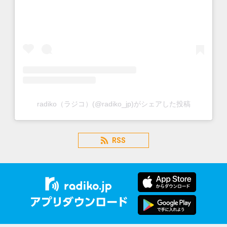
radiko（ラジコ）(@radiko_jp)がシェアした投稿
RSS