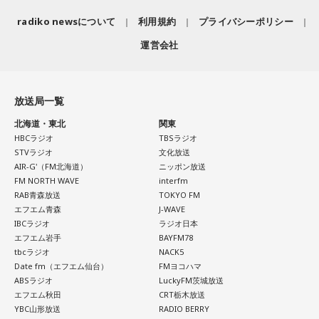
radiko newsについて
利用規約
プライバシーポリシー
運営会社
放送局一覧
北海道・東北
関東
HBCラジオ
TBSラジオ
STVラジオ
文化放送
AIR-G'（FM北海道）
ニッポン放送
FM NORTH WAVE
interfm
RAB青森放送
TOKYO FM
エフエム青森
J-WAVE
IBCラジオ
ラジオ日本
エフエム岩手
BAYFM78
tbcラジオ
NACK5
Date fm（エフエム仙台）
FMヨコハマ
ABSラジオ
LuckyFM茨城放送
エフエム秋田
CRT栃木放送
YBC山形放送
RADIO BERRY