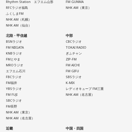
Rhythm Station エフエム山形
FM GUNMA
RFCラジオ福島
NHK AM（東京）
ふくしまFM
NHK AM（札幌）
NHK AM（仙台）
北陸・甲信越
中部
BSNラジオ
CBCラジオ
FM NIIGATA
TOKAI RADIO
KNBラジオ
ぎふチャン
FMとやま
ZIP-FM
MROラジオ
FM AICHI
エフエム石川
FM GIFU
FBCラジオ
SBSラジオ
FM福井
K-MIX
YBSラジオ
レディオキューブ FM三重
FM FUJI
NHK AM（名古屋）
SBCラジオ
FM長野
NHK AM（東京）
NHK AM（名古屋）
近畿
中国・四国