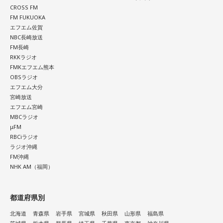
CROSS FM
FM FUKUOKA
エフエム佐賀
NBC長崎放送
FM長崎
RKKラジオ
FMKエフエム熊本
OBSラジオ
エフエム大分
宮崎放送
エフエム宮崎
MBCラジオ
μFM
RBCiラジオ
ラジオ沖縄
FM沖縄
NHK AM（福岡）
都道府県別
北海道
青森県
岩手県
宮城県
秋田県
山形県
福島県