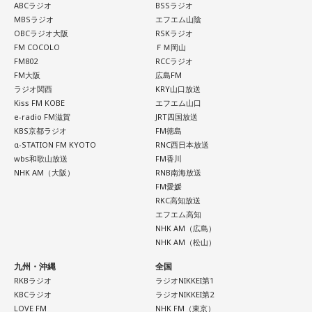
ABCラジオ
BSSラジオ
MBSラジオ
エフエム山陰
OBCラジオ大阪
RSKラジオ
FM COCOLO
ＦＭ岡山
FM802
RCCラジオ
FM大阪
広島FM
ラジオ関西
KRY山口放送
Kiss FM KOBE
エフエム山口
e-radio FM滋賀
JRT四国放送
KBS京都ラジオ
FM徳島
α-STATION FM KYOTO
RNC西日本放送
wbs和歌山放送
FM香川
NHK AM（大阪）
RNB南海放送
FM愛媛
RKC高知放送
エフエム高知
NHK AM（広島）
NHK AM（松山）
九州・沖縄
全国
RKBラジオ
ラジオNIKKEI第1
KBCラジオ
ラジオNIKKEI第2
LOVE FM
NHK FM（東京）