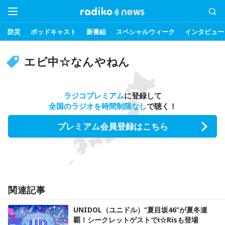
防災
ポッドキャスト
新番組
スペシャルウィーク
インタビュー
エビ中☆なんやねん
ラジコプレミアム
に登録して
全国のラジオを時間制限なし
で聴く！
プレミアム会員登録はこちら
関連記事
UNIDOL（ユニドル）“夏目坂46”が夏冬連
覇！シークレットゲストでi☆Risも登場