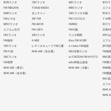
BSNラジオ
CBCラジオ
ABCラジオ
BSS
FM NIIGATA
TOKAI RADIO
MBSラジオ
エフエ
KNBラジオ
ぎふチャン
OBCラジオ大阪
RSK
FMとやま
ZIP-FM
FM COCOLO
ＦＭ岡
MROラジオ
FM AICHI
FM802
RCC
エフエム石川
FM GIFU
FM大阪
広島F
FBCラジオ
SBSラジオ
ラジオ関西
KRY
FM福井
K-MIX
Kiss FM KOBE
エフエ
YBSラジオ
レディオキューブ FM三重
e-radio FM滋賀
JRT
FM FUJI
NHK AM（名古屋）
KBS京都ラジオ
FM徳
SBCラジオ
α-STATION FM KYOTO
RNC
FM長野
wbs和歌山放送
FM香
NHK AM（東京）
NHK AM（大阪）
RNB
NHK AM（名古屋）
FM愛
RKC
エフエ
NHK
NHK