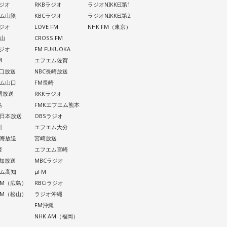
ラジオ
RKBラジオ
ラジオNIKKEI第1
ム山陰
KBCラジオ
ラジオNIKKEI第2
ラジオ
LOVE FM
NHK FM（東京）
山
CROSS FM
ラジオ
FM FUKUOKA
M
エフエム佐賀
山口放送
NBC長崎放送
ム山口
FM長崎
四国放送
RKKラジオ
島
FMKエフエム熊本
西日本放送
OBSラジオ
川
エフエム大分
南海放送
宮崎放送
媛
エフエム宮崎
高知放送
MBCラジオ
ム高知
μFM
 AM（広島）
RBCiラジオ
 AM（松山）
ラジオ沖縄
FM沖縄
NHK AM（福岡）