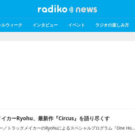
ャルウィーク
インタビュー
イベント
ラジオの楽しみ方
カーRyohu、最新作『Circus』を語り尽くす
今年5月に放送したラッパー／トラックメイカーのRyohuによるスペシャルプログラム『One Hour Radio』が、Ryohuの最新アルバム『Circus』リリースを受け、第2弾としてカムバック。