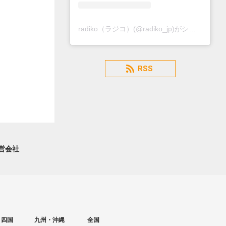
radiko（ラジコ）(@radiko_jp)がシェアした投稿
RSS
営会社
・四国
九州・沖縄
全国