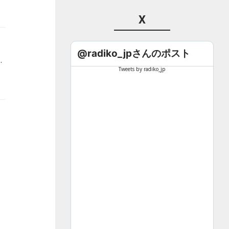
X
@radiko_jpさんのポスト
二単衣を着た悪魔』をオンエア。黒木瞳監督自らDJを務める3時間の生放送をお届けします。
Tweets by radiko_jp