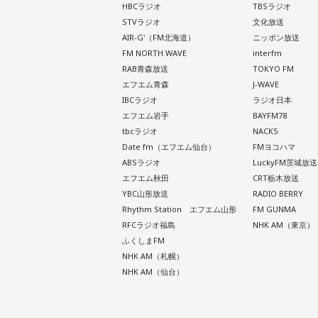
HBCラジオ
TBSラジオ
STVラジオ
文化放送
AIR-G'（FM北海道）
ニッポン放送
FM NORTH WAVE
interfm
RAB青森放送
TOKYO FM
エフエム青森
J-WAVE
IBCラジオ
ラジオ日本
エフエム岩手
BAYFM78
tbcラジオ
NACK5
Date fm（エフエム仙台）
FMヨコハマ
ABSラジオ
LuckyFM茨城放送
エフエム秋田
CRT栃木放送
YBC山形放送
RADIO BERRY
Rhythm Station エフエム山形
FM GUNMA
RFCラジオ福島
NHK AM（東京）
ふくしまFM
NHK AM（札幌）
NHK AM（仙台）