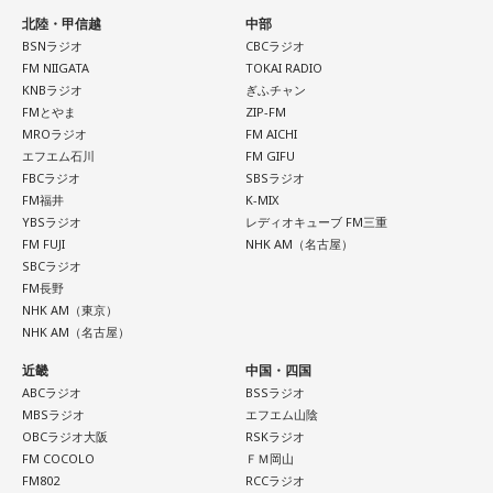
北陸・甲信越
中部
BSNラジオ
CBCラジオ
FM NIIGATA
TOKAI RADIO
KNBラジオ
ぎふチャン
FMとやま
ZIP-FM
MROラジオ
FM AICHI
エフエム石川
FM GIFU
FBCラジオ
SBSラジオ
FM福井
K-MIX
YBSラジオ
レディオキューブ FM三重
FM FUJI
NHK AM（名古屋）
SBCラジオ
FM長野
NHK AM（東京）
NHK AM（名古屋）
近畿
中国・四国
ABCラジオ
BSSラジオ
MBSラジオ
エフエム山陰
OBCラジオ大阪
RSKラジオ
FM COCOLO
ＦＭ岡山
FM802
RCCラジオ