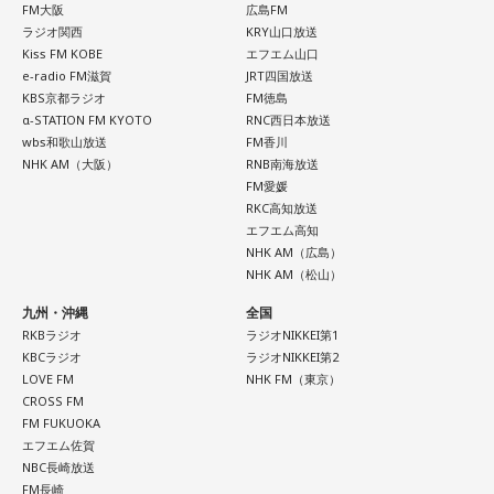
FM大阪
広島FM
ラジオ関西
KRY山口放送
Kiss FM KOBE
エフエム山口
e-radio FM滋賀
JRT四国放送
KBS京都ラジオ
FM徳島
α-STATION FM KYOTO
RNC西日本放送
wbs和歌山放送
FM香川
NHK AM（大阪）
RNB南海放送
FM愛媛
RKC高知放送
エフエム高知
NHK AM（広島）
NHK AM（松山）
九州・沖縄
全国
RKBラジオ
ラジオNIKKEI第1
KBCラジオ
ラジオNIKKEI第2
LOVE FM
NHK FM（東京）
CROSS FM
FM FUKUOKA
エフエム佐賀
NBC長崎放送
FM長崎