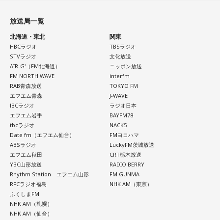
放送局一覧
北海道・東北
関東
HBCラジオ
TBSラジオ
STVラジオ
文化放送
AIR-G'（FM北海道）
ニッポン放送
FM NORTH WAVE
interfm
RAB青森放送
TOKYO FM
エフエム青森
J-WAVE
IBCラジオ
ラジオ日本
エフエム岩手
BAYFM78
tbcラジオ
NACK5
Date fm（エフエム仙台）
FMヨコハマ
ABSラジオ
LuckyFM茨城放送
エフエム秋田
CRT栃木放送
YBC山形放送
RADIO BERRY
Rhythm Station エフエム山形
FM GUNMA
RFCラジオ福島
NHK AM（東京）
ふくしまFM
NHK AM（札幌）
NHK AM（仙台）