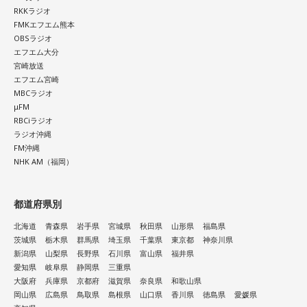
RKKラジオ
FMKエフエム熊本
OBSラジオ
エフエム大分
宮崎放送
エフエム宮崎
MBCラジオ
μFM
RBCiラジオ
ラジオ沖縄
FM沖縄
NHK AM（福岡）
都道府県別
北海道
青森県
岩手県
宮城県
秋田県
山形県
福島県
茨城県
栃木県
群馬県
埼玉県
千葉県
東京都
神奈川県
新潟県
山梨県
長野県
石川県
富山県
福井県
愛知県
岐阜県
静岡県
三重県
大阪府
兵庫県
京都府
滋賀県
奈良県
和歌山県
岡山県
広島県
鳥取県
島根県
山口県
香川県
徳島県
愛媛県