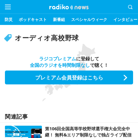
防災
ポッドキャスト
新番組
スペシャルウィーク
インタビュー
オーディオ高校野球
ラジコプレミアム
に登録して
全国のラジオを時間制限なし
で聴く！
プレミアム会員登録はこちら
関連記事
第106回全国高等学校野球選手権大会完全中
継！ 無料&エリア制限なしで独占ライブ配信