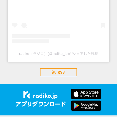
radiko（ラジコ）(@radiko_jp)がシェアした投稿
RSS