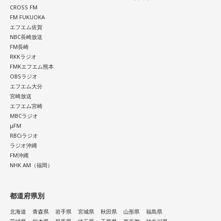
CROSS FM
FM FUKUOKA
エフエム佐賀
NBC長崎放送
FM長崎
RKKラジオ
FMKエフエム熊本
OBSラジオ
エフエム大分
宮崎放送
エフエム宮崎
MBCラジオ
μFM
RBCiラジオ
ラジオ沖縄
FM沖縄
NHK AM（福岡）
都道府県別
北海道
青森県
岩手県
宮城県
秋田県
山形県
福島県