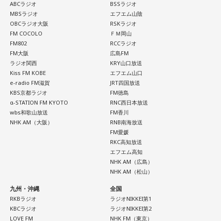
ABCラジオ
BSSラジオ
MBSラジオ
エフエム山陰
OBCラジオ大阪
RSKラジオ
FM COCOLO
ＦＭ岡山
FM802
RCCラジオ
FM大阪
広島FM
ラジオ関西
KRY山口放送
Kiss FM KOBE
エフエム山口
e-radio FM滋賀
JRT四国放送
KBS京都ラジオ
FM徳島
α-STATION FM KYOTO
RNC西日本放送
wbs和歌山放送
FM香川
NHK AM（大阪）
RNB南海放送
FM愛媛
RKC高知放送
エフエム高知
NHK AM（広島）
NHK AM（松山）
九州・沖縄
全国
RKBラジオ
ラジオNIKKEI第1
KBCラジオ
ラジオNIKKEI第2
LOVE FM
NHK FM（東京）