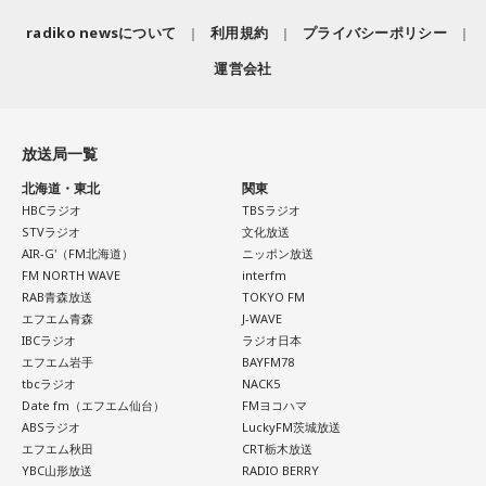
radiko newsについて
利用規約
プライバシーポリシー
運営会社
放送局一覧
北海道・東北
関東
HBCラジオ
TBSラジオ
STVラジオ
文化放送
AIR-G'（FM北海道）
ニッポン放送
FM NORTH WAVE
interfm
RAB青森放送
TOKYO FM
エフエム青森
J-WAVE
IBCラジオ
ラジオ日本
エフエム岩手
BAYFM78
tbcラジオ
NACK5
Date fm（エフエム仙台）
FMヨコハマ
ABSラジオ
LuckyFM茨城放送
エフエム秋田
CRT栃木放送
YBC山形放送
RADIO BERRY