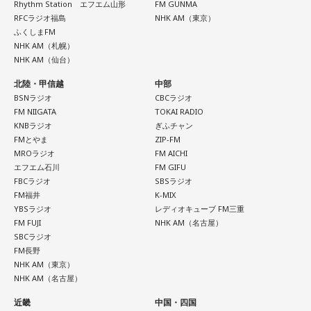
Rhythm Station エフエム山形
FM GUNMA
RFCラジオ福島
NHK AM（東京）
ふくしまFM
NHK AM（札幌）
NHK AM（仙台）
北陸・甲信越
中部
BSNラジオ
CBCラジオ
FM NIIGATA
TOKAI RADIO
KNBラジオ
ぎふチャン
FMとやま
ZIP-FM
MROラジオ
FM AICHI
エフエム石川
FM GIFU
FBCラジオ
SBSラジオ
FM福井
K-MIX
YBSラジオ
レディオキューブ FM三重
FM FUJI
NHK AM（名古屋）
SBCラジオ
FM長野
NHK AM（東京）
NHK AM（名古屋）
近畿
中国・四国