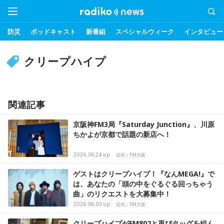
防災
ポッドキャスト
新番組
スペシャルウィーク
インタビュー
クリープハイプ
関連記事
京阪神FM3局『Saturday Junction』、川原
ちかよが京都で話題の新店へ！
2026.06.24 up
提供：FM大阪
ゲストはクリープハイプ！『なんMEGA!』で
は、あなたの「頭の中をぐるぐる回っちゃう
曲」のリクエストを大募集中！
2026.06.03 up
提供：FM大阪
クリープハイプがFM802と再びタッグを組ん