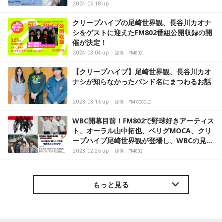
2024.06.18 up
クリープハイプの尾崎世界観、長谷川カオナ
シをゲストに迎えたFM802番組公開収録の開
催が決定！
2024.03.04 up
提供：FM802
【クリープハイプ】尾崎世界観、長谷川カオ
ナシが知らなかったバンド名にまつわるお話
2023.03.16 up
提供：FM COCOLO
WBC開幕目前！FM802で野球好きアーティス
ト、オーラル山中拓也、ベリグMOCA、クリ
ープハイプ尾崎世界観が登場し、WBCの見ど
ころを発表！
2023.02.25 up
提供：FM802
もっと見る