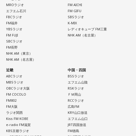
MROラジオ
FM AICHI
エフエム石川
FM GIFU
FBCラジオ
SBSラジオ
FM福井
K-MIX
YBSラジオ
レディオキューブ FM三重
FM FUJI
NHK AM（名古屋）
SBCラジオ
FM長野
NHK AM（東京）
NHK AM（名古屋）
近畿
中国・四国
ABCラジオ
BSSラジオ
MBSラジオ
エフエム山陰
OBCラジオ大阪
RSKラジオ
FM COCOLO
ＦＭ岡山
FM802
RCCラジオ
FM大阪
広島FM
ラジオ関西
KRY山口放送
Kiss FM KOBE
エフエム山口
e-radio FM滋賀
JRT四国放送
KBS京都ラジオ
FM徳島