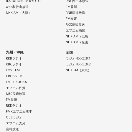
α-STATION FM KYOTO
RNC西日本放送
wbs和歌山放送
FM香川
NHK AM（大阪）
RNB南海放送
FM愛媛
RKC高知放送
エフエム高知
NHK AM（広島）
NHK AM（松山）
九州・沖縄
全国
RKBラジオ
ラジオNIKKEI第1
KBCラジオ
ラジオNIKKEI第2
LOVE FM
NHK FM（東京）
CROSS FM
FM FUKUOKA
エフエム佐賀
NBC長崎放送
FM長崎
RKKラジオ
FMKエフエム熊本
OBSラジオ
エフエム大分
宮崎放送