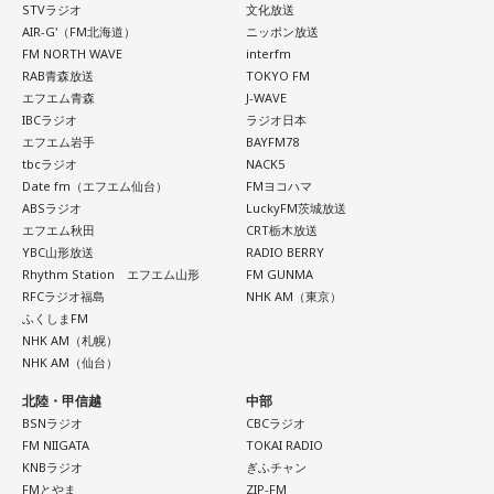
STVラジオ
文化放送
AIR-G'（FM北海道）
ニッポン放送
FM NORTH WAVE
interfm
RAB青森放送
TOKYO FM
エフエム青森
J-WAVE
IBCラジオ
ラジオ日本
エフエム岩手
BAYFM78
tbcラジオ
NACK5
Date fm（エフエム仙台）
FMヨコハマ
ABSラジオ
LuckyFM茨城放送
エフエム秋田
CRT栃木放送
YBC山形放送
RADIO BERRY
Rhythm Station エフエム山形
FM GUNMA
RFCラジオ福島
NHK AM（東京）
ふくしまFM
NHK AM（札幌）
NHK AM（仙台）
北陸・甲信越
中部
BSNラジオ
CBCラジオ
FM NIIGATA
TOKAI RADIO
KNBラジオ
ぎふチャン
FMとやま
ZIP-FM