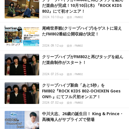
だ楽曲が完成！10月10日(木) 『ROCK KIDS
802』にて初オンエア！
2024.10.10 up
提供：FM802
尾崎世界観(クリープハイプ)をゲストに迎え
たFM802番組公開収録が決定！
2024.09.12 up
提供：FM802
クリープハイプがFM802と再びタッグを組ん
だ楽曲制作がスタート！
2024.07.25 up
提供：FM802
クリープハイプ新曲「あと5秒」を
FM802『ROCK KIDS 802-OCHIKEN Goes
ON!!-』にてフル尺初オンエア！
2024.07.02 up
提供：FM802
中川大志、26歳の誕生日！ King & Prince・
髙橋海人がサプライズで登場