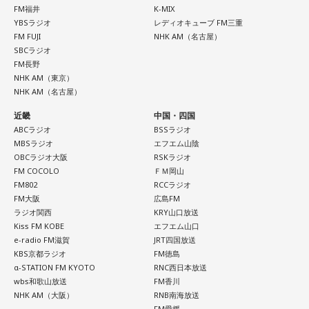
FM福井
K-MIX
YBSラジオ
レディオキューブ FM三重
FM FUJI
NHK AM（名古屋）
SBCラジオ
FM長野
NHK AM（東京）
NHK AM（名古屋）
近畿
中国・四国
ABCラジオ
BSSラジオ
MBSラジオ
エフエム山陰
OBCラジオ大阪
RSKラジオ
FM COCOLO
ＦＭ岡山
FM802
RCCラジオ
FM大阪
広島FM
ラジオ関西
KRY山口放送
Kiss FM KOBE
エフエム山口
e-radio FM滋賀
JRT四国放送
KBS京都ラジオ
FM徳島
α-STATION FM KYOTO
RNC西日本放送
wbs和歌山放送
FM香川
NHK AM（大阪）
RNB南海放送
FM愛媛