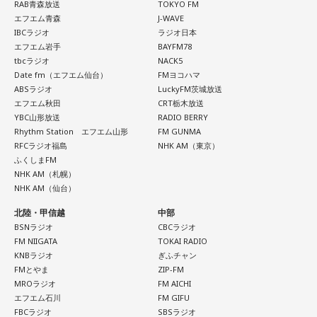
RAB青森放送
TOKYO FM
エフエム青森
J-WAVE
IBCラジオ
ラジオ日本
エフエム岩手
BAYFM78
tbcラジオ
NACK5
Date fm（エフエム仙台）
FMヨコハマ
ABSラジオ
LuckyFM茨城放送
エフエム秋田
CRT栃木放送
YBC山形放送
RADIO BERRY
Rhythm Station エフエム山形
FM GUNMA
RFCラジオ福島
NHK AM（東京）
ふくしまFM
NHK AM（札幌）
NHK AM（仙台）
北陸・甲信越
中部
BSNラジオ
CBCラジオ
FM NIIGATA
TOKAI RADIO
KNBラジオ
ぎふチャン
FMとやま
ZIP-FM
MROラジオ
FM AICHI
エフエム石川
FM GIFU
FBCラジオ
SBSラジオ