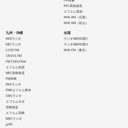
RKC高知放送
エフエム高知
NHK AM（広島）
NHK AM（松山）
九州・沖縄
全国
RKBラジオ
ラジオNIKKEI第1
KBCラジオ
ラジオNIKKEI第2
LOVE FM
NHK FM（東京）
CROSS FM
FM FUKUOKA
エフエム佐賀
NBC長崎放送
FM長崎
RKKラジオ
FMKエフエム熊本
OBSラジオ
エフエム大分
宮崎放送
エフエム宮崎
MBCラジオ
μFM