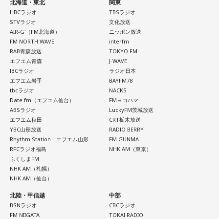
北海道・東北
関東
HBCラジオ
TBSラジオ
STVラジオ
文化放送
AIR-G'（FM北海道）
ニッポン放送
FM NORTH WAVE
interfm
RAB青森放送
TOKYO FM
エフエム青森
J-WAVE
IBCラジオ
ラジオ日本
エフエム岩手
BAYFM78
tbcラジオ
NACK5
Date fm（エフエム仙台）
FMヨコハマ
ABSラジオ
LuckyFM茨城放送
エフエム秋田
CRT栃木放送
YBC山形放送
RADIO BERRY
Rhythm Station エフエム山形
FM GUNMA
RFCラジオ福島
NHK AM（東京）
ふくしまFM
NHK AM（札幌）
NHK AM（仙台）
北陸・甲信越
中部
BSNラジオ
CBCラジオ
FM NIIGATA
TOKAI RADIO