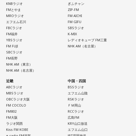
KNBラジオ
ぎふチャン
FMとやま
ZIP-FM
MROラジオ
FM AICHI
エフエム石川
FM GIFU
FBCラジオ
SBSラジオ
FM福井
K-MIX
YBSラジオ
レディオキューブ FM三重
FM FUJI
NHK AM（名古屋）
SBCラジオ
FM長野
NHK AM（東京）
NHK AM（名古屋）
近畿
中国・四国
ABCラジオ
BSSラジオ
MBSラジオ
エフエム山陰
OBCラジオ大阪
RSKラジオ
FM COCOLO
ＦＭ岡山
FM802
RCCラジオ
FM大阪
広島FM
ラジオ関西
KRY山口放送
Kiss FM KOBE
エフエム山口
e-radio FM滋賀
JRT四国放送