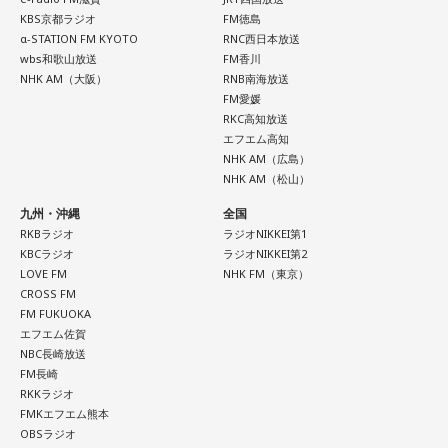
KBS京都ラジオ
FM徳島
α-STATION FM KYOTO
RNC西日本放送
wbs和歌山放送
FM香川
NHK AM（大阪）
RNB南海放送
FM愛媛
RKC高知放送
エフエム高知
NHK AM（広島）
NHK AM（松山）
九州・沖縄
全国
RKBラジオ
ラジオNIKKEI第1
KBCラジオ
ラジオNIKKEI第2
LOVE FM
NHK FM（東京）
CROSS FM
FM FUKUOKA
エフエム佐賀
NBC長崎放送
FM長崎
RKKラジオ
FMKエフエム熊本
OBSラジオ