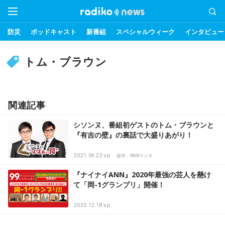
防災
ポッドキャスト
新番組
スペシャルウィーク
インタビュー
トム・ブラウン
関連記事
シソンヌ、番組初ゲストのトム・ブラウンと
『有吉の壁』の裏話で大盛りあがり！
2021.04.23 up
提供：RKBラジオ
『ナイナイANN』2020年最強の芸人を懸け
て「岡-1グランプリ」開催！
2020.12.18 up