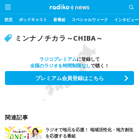
防災
ポッドキャスト
新番組
スペシャルウィーク
インタビュー
ミンナノチカラ～CHIBA～
ラジコプレミアム
に登録して
全国のラジオを時間制限なし
で聴く！
プレミアム会員登録はこちら
関連記事
ラジオで地元を応援！ 地域活性化・地方創生
を応援する番組