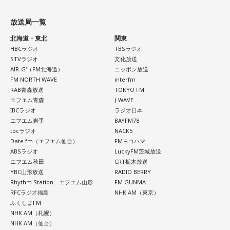
放送局一覧
北海道・東北
関東
HBCラジオ
TBSラジオ
STVラジオ
文化放送
AIR-G'（FM北海道）
ニッポン放送
FM NORTH WAVE
interfm
RAB青森放送
TOKYO FM
エフエム青森
J-WAVE
IBCラジオ
ラジオ日本
エフエム岩手
BAYFM78
tbcラジオ
NACK5
Date fm（エフエム仙台）
FMヨコハマ
ABSラジオ
LuckyFM茨城放送
エフエム秋田
CRT栃木放送
YBC山形放送
RADIO BERRY
Rhythm Station エフエム山形
FM GUNMA
RFCラジオ福島
NHK AM（東京）
ふくしまFM
NHK AM（札幌）
NHK AM（仙台）