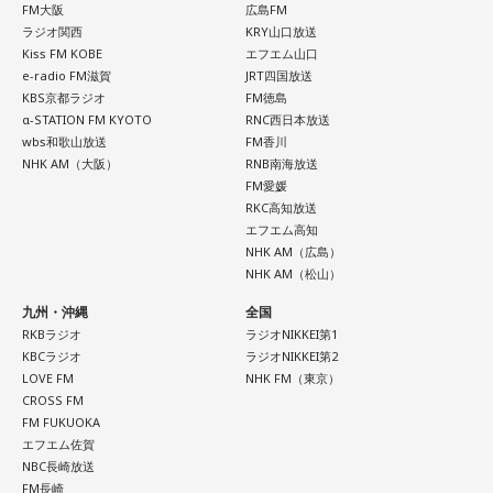
FM大阪
広島FM
ラジオ関西
KRY山口放送
Kiss FM KOBE
エフエム山口
e-radio FM滋賀
JRT四国放送
KBS京都ラジオ
FM徳島
α-STATION FM KYOTO
RNC西日本放送
wbs和歌山放送
FM香川
NHK AM（大阪）
RNB南海放送
FM愛媛
RKC高知放送
エフエム高知
NHK AM（広島）
NHK AM（松山）
九州・沖縄
全国
RKBラジオ
ラジオNIKKEI第1
KBCラジオ
ラジオNIKKEI第2
LOVE FM
NHK FM（東京）
CROSS FM
FM FUKUOKA
エフエム佐賀
NBC長崎放送
FM長崎