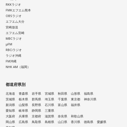
RKKラジオ
FMKエフエム熊本
OBSラジオ
エフエム大分
宮崎放送
エフエム宮崎
MBCラジオ
μFM
RBCiラジオ
ラジオ沖縄
FM沖縄
NHK AM（福岡）
都道府県別
北海道
青森県
岩手県
宮城県
秋田県
山形県
福島県
茨城県
栃木県
群馬県
埼玉県
千葉県
東京都
神奈川県
新潟県
山梨県
長野県
石川県
富山県
福井県
愛知県
岐阜県
静岡県
三重県
大阪府
兵庫県
京都府
滋賀県
奈良県
和歌山県
岡山県
広島県
鳥取県
島根県
山口県
香川県
徳島県
愛媛県