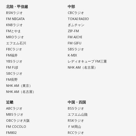
北陸・甲信越
中部
BSNラジオ
CBCラジオ
FM NIIGATA
TOKAI RADIO
KNBラジオ
ぎふチャン
FMとやま
ZIP-FM
MROラジオ
FM AICHI
エフエム石川
FM GIFU
FBCラジオ
SBSラジオ
FM福井
K-MIX
YBSラジオ
レディオキューブ FM三重
FM FUJI
NHK AM（名古屋）
SBCラジオ
FM長野
NHK AM（東京）
NHK AM（名古屋）
近畿
中国・四国
ABCラジオ
BSSラジオ
MBSラジオ
エフエム山陰
OBCラジオ大阪
RSKラジオ
FM COCOLO
ＦＭ岡山
FM802
RCCラジオ