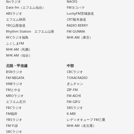
tbcラジオ
NACK5
Date fm（エフエム仙台）
FMヨコハマ
ABSラジオ
LuckyFM茨城放送
エフエム秋田
CRT栃木放送
YBC山形放送
RADIO BERRY
Rhythm Station エフエム山形
FM GUNMA
RFCラジオ福島
NHK AM（東京）
ふくしまFM
NHK AM（札幌）
NHK AM（仙台）
北陸・甲信越
中部
BSNラジオ
CBCラジオ
FM NIIGATA
TOKAI RADIO
KNBラジオ
ぎふチャン
FMとやま
ZIP-FM
MROラジオ
FM AICHI
エフエム石川
FM GIFU
FBCラジオ
SBSラジオ
FM福井
K-MIX
YBSラジオ
レディオキューブ FM三重
FM FUJI
NHK AM（名古屋）
SBCラジオ