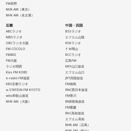
FM長野
NHK AM（東京）
NHK AM（名古屋）
近畿
中国・四国
ABCラジオ
BSSラジオ
MBSラジオ
エフエム山陰
OBCラジオ大阪
RSKラジオ
FM COCOLO
ＦＭ岡山
FM802
RCCラジオ
FM大阪
広島FM
ラジオ関西
KRY山口放送
Kiss FM KOBE
エフエム山口
e-radio FM滋賀
JRT四国放送
KBS京都ラジオ
FM徳島
α-STATION FM KYOTO
RNC西日本放送
wbs和歌山放送
FM香川
NHK AM（大阪）
RNB南海放送
FM愛媛
RKC高知放送
エフエム高知
NHK AM（広島）
NHK AM（松山）