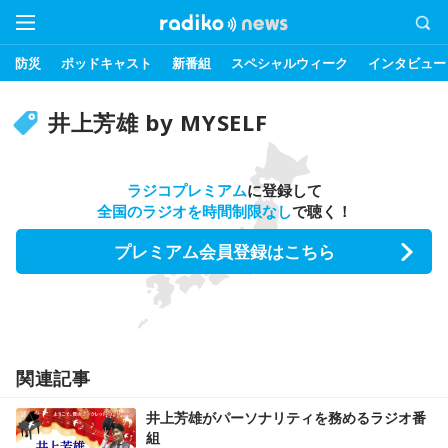
防災
ポッドキャスト
新番組
スペシャルウィーク
インタビュー
井上芳雄 by MYSELF
ラジコプレミアム
に登録して
全国のラジオを時間制限なし
で聴く！
プレミアム会員登録はこちら
関連記事
井上芳雄がパーソナリティを務めるラジオ番
組