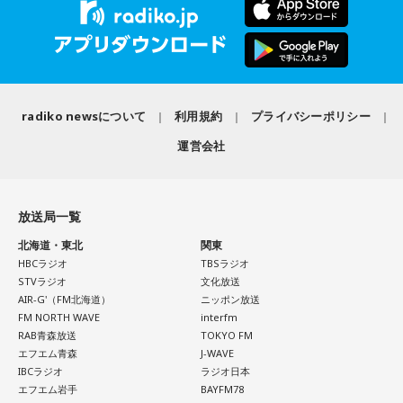
radiko newsについて
利用規約
プライバシーポリシー
運営会社
放送局一覧
北海道・東北
関東
HBCラジオ
TBSラジオ
STVラジオ
文化放送
AIR-G'（FM北海道）
ニッポン放送
FM NORTH WAVE
interfm
RAB青森放送
TOKYO FM
エフエム青森
J-WAVE
IBCラジオ
ラジオ日本
エフエム岩手
BAYFM78