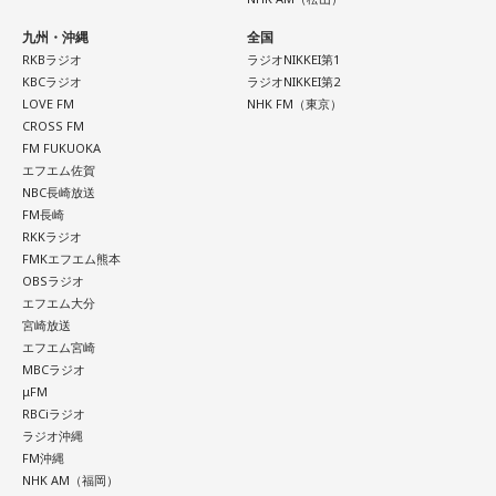
九州・沖縄
全国
RKBラジオ
ラジオNIKKEI第1
KBCラジオ
ラジオNIKKEI第2
LOVE FM
NHK FM（東京）
CROSS FM
FM FUKUOKA
エフエム佐賀
NBC長崎放送
FM長崎
RKKラジオ
FMKエフエム熊本
OBSラジオ
エフエム大分
宮崎放送
エフエム宮崎
MBCラジオ
μFM
RBCiラジオ
ラジオ沖縄
FM沖縄
NHK AM（福岡）