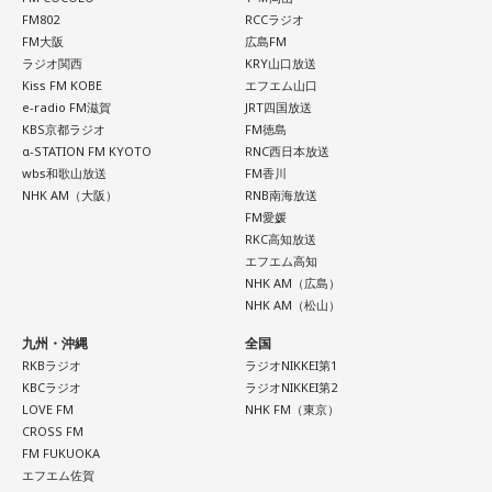
FM802
RCCラジオ
FM大阪
広島FM
ラジオ関西
KRY山口放送
Kiss FM KOBE
エフエム山口
e-radio FM滋賀
JRT四国放送
KBS京都ラジオ
FM徳島
α-STATION FM KYOTO
RNC西日本放送
wbs和歌山放送
FM香川
NHK AM（大阪）
RNB南海放送
FM愛媛
RKC高知放送
エフエム高知
NHK AM（広島）
NHK AM（松山）
九州・沖縄
全国
RKBラジオ
ラジオNIKKEI第1
KBCラジオ
ラジオNIKKEI第2
LOVE FM
NHK FM（東京）
CROSS FM
FM FUKUOKA
エフエム佐賀