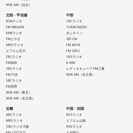
NHK AM（仙台）
北陸・甲信越
中部
BSNラジオ
CBCラジオ
FM NIIGATA
TOKAI RADIO
KNBラジオ
ぎふチャン
FMとやま
ZIP-FM
MROラジオ
FM AICHI
エフエム石川
FM GIFU
FBCラジオ
SBSラジオ
FM福井
K-MIX
YBSラジオ
レディオキューブ FM三重
FM FUJI
NHK AM（名古屋）
SBCラジオ
FM長野
NHK AM（東京）
NHK AM（名古屋）
近畿
中国・四国
ABCラジオ
BSSラジオ
MBSラジオ
エフエム山陰
OBCラジオ大阪
RSKラジオ
FM COCOLO
ＦＭ岡山