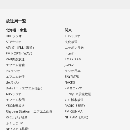
放送局一覧
北海道・東北
関東
HBCラジオ
TBSラジオ
STVラジオ
文化放送
AIR-G'（FM北海道）
ニッポン放送
FM NORTH WAVE
interfm
RAB青森放送
TOKYO FM
エフエム青森
J-WAVE
IBCラジオ
ラジオ日本
エフエム岩手
BAYFM78
tbcラジオ
NACK5
Date fm（エフエム仙台）
FMヨコハマ
ABSラジオ
LuckyFM茨城放送
エフエム秋田
CRT栃木放送
YBC山形放送
RADIO BERRY
Rhythm Station エフエム山形
FM GUNMA
RFCラジオ福島
NHK AM（東京）
ふくしまFM
NHK AM（札幌）