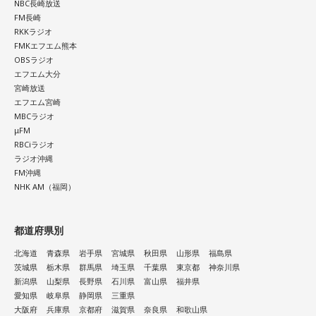
NBC長崎放送
FM長崎
RKKラジオ
FMKエフエム熊本
OBSラジオ
エフエム大分
宮崎放送
エフエム宮崎
MBCラジオ
μFM
RBCiラジオ
ラジオ沖縄
FM沖縄
NHK AM（福岡）
都道府県別
北海道
青森県
岩手県
宮城県
秋田県
山形県
福島県
茨城県
栃木県
群馬県
埼玉県
千葉県
東京都
神奈川県
新潟県
山梨県
長野県
石川県
富山県
福井県
愛知県
岐阜県
静岡県
三重県
大阪府
兵庫県
京都府
滋賀県
奈良県
和歌山県