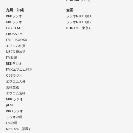
九州・沖縄
全国
RKBラジオ
ラジオNIKKEI第1
KBCラジオ
ラジオNIKKEI第2
LOVE FM
NHK FM（東京）
CROSS FM
FM FUKUOKA
エフエム佐賀
NBC長崎放送
FM長崎
RKKラジオ
FMKエフエム熊本
OBSラジオ
エフエム大分
宮崎放送
エフエム宮崎
MBCラジオ
μFM
RBCiラジオ
ラジオ沖縄
FM沖縄
NHK AM（福岡）