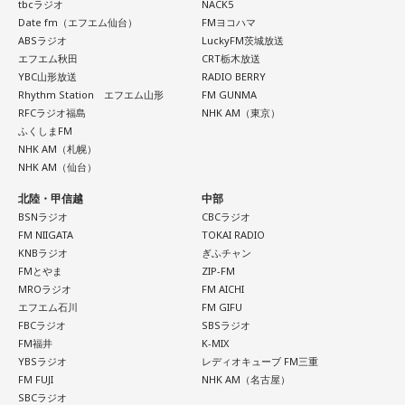
tbcラジオ
NACK5
Date fm（エフエム仙台）
FMヨコハマ
ABSラジオ
LuckyFM茨城放送
エフエム秋田
CRT栃木放送
YBC山形放送
RADIO BERRY
Rhythm Station エフエム山形
FM GUNMA
RFCラジオ福島
NHK AM（東京）
ふくしまFM
NHK AM（札幌）
NHK AM（仙台）
北陸・甲信越
中部
BSNラジオ
CBCラジオ
FM NIIGATA
TOKAI RADIO
KNBラジオ
ぎふチャン
FMとやま
ZIP-FM
MROラジオ
FM AICHI
エフエム石川
FM GIFU
FBCラジオ
SBSラジオ
FM福井
K-MIX
YBSラジオ
レディオキューブ FM三重
FM FUJI
NHK AM（名古屋）
SBCラジオ