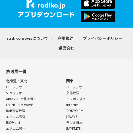
radiko newsについて
利用規約
プライバシーポリシー
運営会社
放送局一覧
北海道・東北
関東
HBCラジオ
TBSラジオ
STVラジオ
文化放送
AIR-G'（FM北海道）
ニッポン放送
FM NORTH WAVE
interfm
RAB青森放送
TOKYO FM
エフエム青森
J-WAVE
IBCラジオ
ラジオ日本
エフエム岩手
BAYFM78