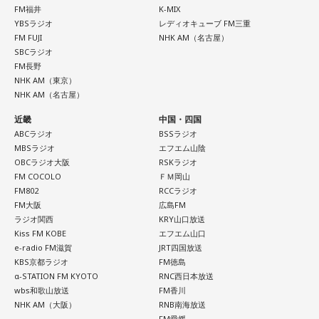
FM福井
K-MIX
YBSラジオ
レディオキューブ FM三重
FM FUJI
NHK AM（名古屋）
SBCラジオ
FM長野
NHK AM（東京）
NHK AM（名古屋）
近畿
中国・四国
ABCラジオ
BSSラジオ
MBSラジオ
エフエム山陰
OBCラジオ大阪
RSKラジオ
FM COCOLO
ＦＭ岡山
FM802
RCCラジオ
FM大阪
広島FM
ラジオ関西
KRY山口放送
Kiss FM KOBE
エフエム山口
e-radio FM滋賀
JRT四国放送
KBS京都ラジオ
FM徳島
α-STATION FM KYOTO
RNC西日本放送
wbs和歌山放送
FM香川
NHK AM（大阪）
RNB南海放送
FM愛媛