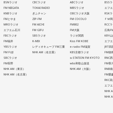
BSNラジオ
CBCラジオ
ABCラジオ
BSS
FM NIIGATA
TOKAI RADIO
MBSラジオ
エフエ
KNBラジオ
ぎふチャン
OBCラジオ大阪
RSK
FMとやま
ZIP-FM
FM COCOLO
ＦＭ岡
MROラジオ
FM AICHI
FM802
RCC
エフエム石川
FM GIFU
FM大阪
広島F
FBCラジオ
SBSラジオ
ラジオ関西
KRY
FM福井
K-MIX
Kiss FM KOBE
エフエ
YBSラジオ
レディオキューブ FM三重
e-radio FM滋賀
JRT
FM FUJI
NHK AM（名古屋）
KBS京都ラジオ
FM徳
SBCラジオ
α-STATION FM KYOTO
RNC
FM長野
wbs和歌山放送
FM香
NHK AM（東京）
NHK AM（大阪）
RNB
NHK AM（名古屋）
FM愛
RKC
エフエ
NHK
NHK