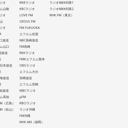
ラジオ
RKBラジオ
ラジオNIKKEI第1
ム山陰
KBCラジオ
ラジオNIKKEI第2
ラジオ
LOVE FM
NHK FM（東京）
山
CROSS FM
ラジオ
FM FUKUOKA
M
エフエム佐賀
山口放送
NBC長崎放送
ム山口
FM長崎
四国放送
RKKラジオ
島
FMKエフエム熊本
西日本放送
OBSラジオ
川
エフエム大分
南海放送
宮崎放送
媛
エフエム宮崎
高知放送
MBCラジオ
ム高知
μFM
 AM（広島）
RBCiラジオ
 AM（松山）
ラジオ沖縄
FM沖縄
NHK AM（福岡）