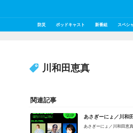
防災
ポッドキャスト
新番組
スペシ
川和田恵真
関連記事
あさぎーにょ／川和田