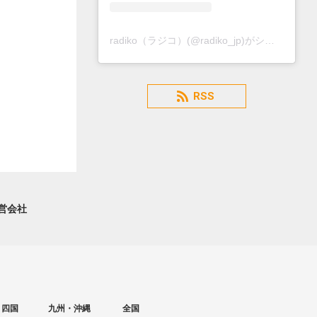
radiko（ラジコ）(@radiko_jp)がシェアした投稿
RSS
営会社
・四国
九州・沖縄
全国