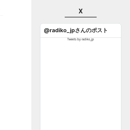
X
@radiko_jpさんのポスト
Tweets by radiko_jp