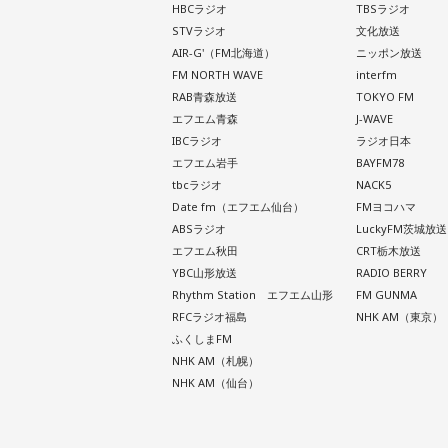
HBCラジオ
TBSラジオ
STVラジオ
文化放送
AIR-G'（FM北海道）
ニッポン放送
FM NORTH WAVE
interfm
RAB青森放送
TOKYO FM
エフエム青森
J-WAVE
IBCラジオ
ラジオ日本
エフエム岩手
BAYFM78
tbcラジオ
NACK5
Date fm（エフエム仙台）
FMヨコハマ
ABSラジオ
LuckyFM茨城放送
エフエム秋田
CRT栃木放送
YBC山形放送
RADIO BERRY
Rhythm Station エフエム山形
FM GUNMA
RFCラジオ福島
NHK AM（東京）
ふくしまFM
NHK AM（札幌）
NHK AM（仙台）