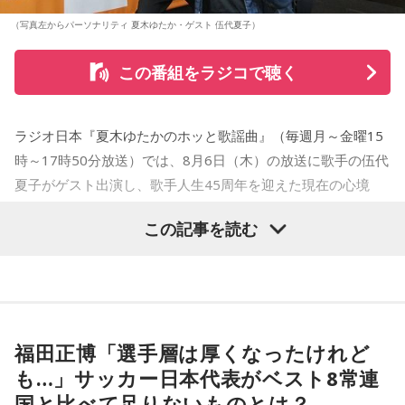
（写真左からパーソナリティ 夏木ゆたか・ゲスト 伍代夏子）
この番組をラジコで聴く
ラジオ日本『夏木ゆたかのホッと歌謡曲』（毎週月～金曜15
時～17時50分放送）では、8月6日（木）の放送に歌手の伍代
夏子がゲスト出演し、歌手人生45周年を迎えた現在の心境
や、デビュー当時の苦労について語った。
この記事を読む
番組では、前作「しゃんしゃん牡丹」の制作秘話を紹介。伍
代さんは、曲を受け取ると映像や物語が自然と頭に浮かび、
「こんな女性像を描きたい」「琴や三味線を取り入れたい」
など、自らイメージを提案しながら作品づくりに参加してい
福田正博「選手層は厚くなったけれど
ることを明かした。また、歌手はレコーディングを終えた
も…」サッカー日本代表がベスト8常連
後、自分自身が“演出家”となって楽曲を育てていく仕事でもあ
国と比べて足りないものとは？
ると語り、長年培ってきた表現者としての思いを語った。