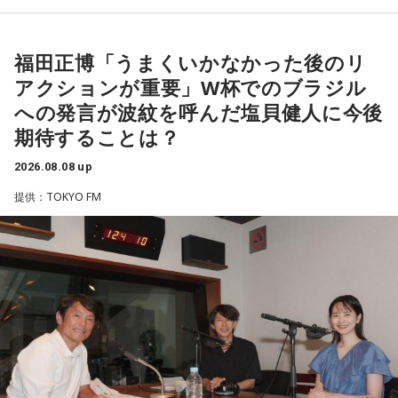
りを交えながらお届けしました。
【9位】双子座（ふたご座）
金運が好調です。今日はお金に関する見直しや、将来のため
福田正博「うまくいかなかった後のリ
に必要なことについて考えてみましょう。ラッキーアイテム
昨年に続き2回目の開催となる本イベントは、参加者が自分自
アクションが重要」W杯でのブラジル
はコーヒー。
身を見つめ直す2つのコーナーで展開。「自分への表彰状を送
への発言が波紋を呼んだ塩貝健人に今後
ろう」のコーナーでは、大きな成功でなくても「自分、本当
【10位】獅子座（しし座）
期待することは？
によく頑張ったな」と思えるこれまでの出来事を、“自分への
内省がテーマの日です。今日はこれまでを振り返って色々な
ことを見直してみましょう。スマホのデータの整理をした
表彰状”という形で来場者から募集・紹介。自身の記憶を改め
2026.08.08 up
り、不要に感じるものは手放してみるのもおすすめです。
て言葉にすることで、人生をじっくりと見つめ直す時間とな
提供：TOKYO FM
りました。
【11位】水瓶座（みずがめ座）
日頃の疲れを癒しましょう。今日はマッサージを受けたり、
続く「人生の最後に流したい私のエンディング曲」のコーナ
心と身体のメンテナンスを意識しましょう。たくさん睡眠を
取ってリフレッシュするのも良さそうです。
ーでは、来場者が選んだ“人生の最後に流したい一曲”にまつわ
る思い出を紹介。音楽を通してこれまでの人生を振り返りな
【12位】射手座（いて座）
がら、これからの“自分らしい生き方”を考える時間を共有しま
心のモヤモヤが目立つような日です。今日は頑張らず、1人の
した。田村は、人生の最後に流したい曲について、「お葬式
時間を大切にしたり、のんびり過ごす時間を持つようにしま
で流す曲は決めている。しかも自分の声で流したいと思っ
しょう。