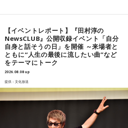
ます。
【1位】魚座（うお座）
よろしくお願いします！
恋愛運が好調で楽しい運気の1日となりそうです。今日は好き
な人に積極的にアプローチをしてみるのも良さそうです。ラ
ッキーカラーは水色。
【イベントレポート】『田村淳の
NewsCLUB』公開収録イベント「自分
【2位】蟹座（かに座）
好調な運気で心地よく過ごせる1日となりそうです。直感が冴
自身と話そうの日」を開催 ～来場者と
「ニッポン放送ショウアップナイター ヤクルト×DeNA」
えやすい運気なので、選択に迷った際は自分の直感を参考に
ともに“人生の最後に流したい曲”など
■放送日時：8月15日（土） 17時50分～試合終了 （延長対
してみてください。
をテーマにトーク
応あり）
【3位】蠍座（さそり座）
■スペシャルゲスト解説：髙津臣吾
2026.08.08 up
学びや成長ができそうな1日です。今日は視野が広がりやすく
■実況：師岡正雄アナウンサー
提供：文化放送
学びが深まりそうです。海外のことに目を向けたり、探究心
■番組X：@showup1242
を大切に過ごしてみましょう。
■ハッシュタグ：#ショウアップナイター #60n
【4位】山羊座（やぎ座）
■メールアドレス：89@1242.com
対人運が好調です。今日は1対1のコミュニケーションが大切
■番組ホームページ：
https://www.1242.com/showup
な日。パートナーや大切な友人と深い話をしたり、普段は話
しづらい話題を取り上げてみたりするには良いタイミングで
す。