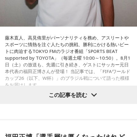
藤木直人、高見侑里がパーソナリティを務め、アスリートや
スポーツに情熱を注ぐ人たちの挑戦、勝利にかける熱いビー
トに肉迫するTOKYO FMのラジオ番組「SPORTS BEAT
supported by TOYOTA」（毎週土曜 10:00～10:50）。8月1
日（土）の放送も、先週に引き続き、ゲストにサッカー元日
本代表の福田正博さんが登場！ 当記事では、「FIFAワールド
カップ26（以下、W杯）」のブラジル戦について語った模様
をお届けします。
この記事を読む
福田正博さん
1966年生まれの福田正博さんは、日本人初のJリーグ得点王に
輝き、Jリーグ通算228試合出場93得点を挙げ、日本代表では
福田正博「選手層は厚くなったけれど