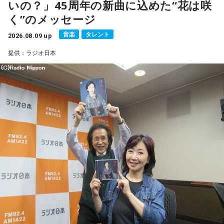
いの？」45周年の新曲に込めた“花は咲
ると語り、長年培ってきた表現者としての思いを語った。
く”のメッセージ
一方で、デビュー当時は決して順風満帆ではなかった。デビ
音楽
タレント
2026.08.09 up
ューから間もなく所属レコード会社がなくなり、「どこへ行
提供：ラジオ日本
けばいいの？」と途方に暮れたことや、芸名を何度も変えな
がら挑戦を続けてきた日々を振り返る。それでも諦めずに歌
い続けた経験が、45周年記念シングル「露天の花」に込めた
「どんな環境でも花は咲く」「その場所で咲く花がある」と
いうメッセージにつながっていると話した。人生は何度でも
立ち上がれるという応援歌は、自身の歩みそのものでもある
という。
さらに、趣味についてもトークを展開。愛犬と過ごす時間を
増やすために驚くべきあるものを購入したと言う。さて何を
購入したのか…？ 詳しくはradikoタイムフリーで！