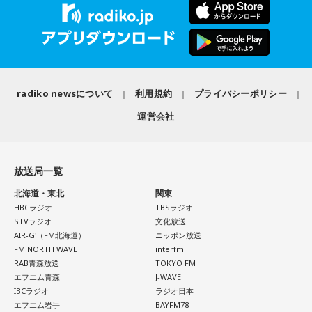
こりを和らげる」をテーマに、さまざまな「心のこり」に触
（左から）福田正博さん、藤木直人、高見侑里
れながら、自分自身の想いを見つめ直す機会を届けました。
なお、この模様は8月11日（火・祝）午前9時00分～10時00
1966年生まれの福田正博さんは、日本人初のJリーグ得点王に
輝き、Jリーグ通算228試合出場93得点を挙げ、日本代表では
分に、文化放送で特別番組として放送します。
45試合出場で9ゴールを記録するなど活躍を見せ、1993年に
radiko newsについて
利用規約
プライバシーポリシー
はW杯アジア地区最終予選にも出場しました。2002年に現役
【特別番組概要】
運営会社
を引退した後は、サッカー解説者としてメディアでの活動の
■番組名：『田村淳のNewsCLUB「自分自身と話そうの
ほか、講演会やサッカー教室をおこなうなど、自身の経験を
日」』
活かしながら幅広く活動しています。
■放送日時：2026年8月11日（火・祝）午前9時00分～10時
放送局一覧
◆「塩貝選手に悪意はなかった」
00分
北海道・東北
関東
■出演：田村淳、砂山圭大郎（文化放送アナウンサー）
HBCラジオ
TBSラジオ
藤木：決勝トーナメントの相手がブラジルに決まった際、塩
STVラジオ
文化放送
■提供：全日本葬祭業協同組合連合会（全葬連）
貝選手の言葉が切り取られて話題になったというか、ブラジ
AIR-G'（FM北海道）
ニッポン放送
ルにちょっと火をつけてしまった部分もあるのかなと思った
FM NORTH WAVE
interfm
のですが。
RAB青森放送
TOKYO FM
エフエム青森
J-WAVE
福田：そうですね。塩貝選手に悪意はなかったと思います
IBCラジオ
ラジオ日本
し、素直に自分の気持ちを言っただけなのですが、それをブ
エフエム岩手
BAYFM78