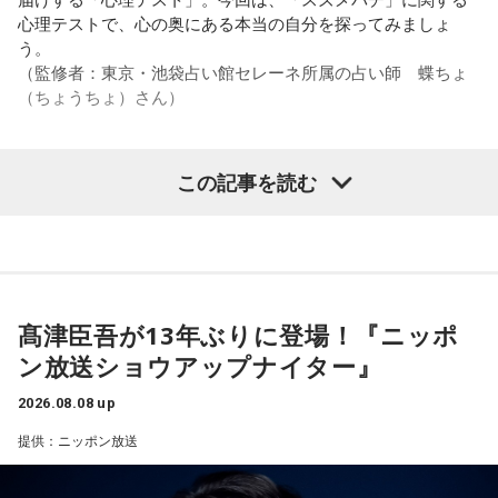
心理テストで、心の奥にある本当の自分を探ってみましょ
また、有吉は「吉本（興業）は縦がちゃんとしているじゃ
う。
ん。それは養成所でもそういう教えがあるんだろうし、先輩
（監修者：東京・池袋占い館セレーネ所属の占い師 蝶ちょ
からも受け継がれるからだと思うんだよね」と他事務所と比
（ちょうちょ）さん）
較しつつ、「太田プロはゆるいから……酒井のせいで（笑）」
と冗談交じりに言うと、酒井も「俺のせいじゃないと思いま
すけどね」とすぐさまツッコミを入れていました。
この記事を読む
【質問】
＜番組概要＞
家でくつろいでいると、突然、大きなスズメバチが部屋に飛
番組名：有吉弘行のSUNDAY NIGHT DREAMER
び込んできました。
放送日時：毎週日曜 20:00～21:55
あなたは慌てて、荷物をつかんで部屋の外へ逃げ出します。
放送エリア：TOKYO FMをのぞくJFN全国25局ネット
安全な場所までたどり着き、ほっと一息。
パーソナリティ：有吉弘行
ふと見ると、あなたは無我夢中で、あるものを握りしめてい
髙津臣吾が13年ぶりに登場！『ニッポ
番組Webサイト：
https://jfn-pods.com/program/27400
ました。
ン放送ショウアップナイター』
音声コンテンツプラットフォーム「JFN Pods」ではスペシャ
それは何でしたか？次の中から近いものを1つ選んでくださ
ル音声も配信中！
い。
2026.08.08 up
1． 鳩のぬいぐるみ
提供：ニッポン放送
2． パスポートなどの身分証
3． 買ったばかりの乾電池