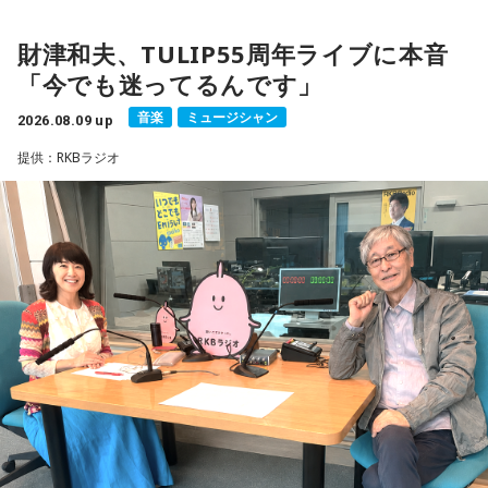
の漫画家・小山宙哉がゲスト出演する。
財津和夫、TULIP55周年ライブに本音
18年に及ぶ「宇宙兄弟」の連載完結のタイミングでの出演と
「今でも迷ってるんです」
なり、「宇宙兄弟」誕生のエピソードや「キャラクターに出
会う」というキャラクター造形について、ストーリーの発想
音楽
ミュージシャン
2026.08.09 up
と科学的裏付けについて等、様々な話を伺っていく。
提供：RKBラジオ
小山宙哉をゲストに迎える特別番組『マンガのラジオ 宇宙兄
弟スペシャル supported by viviON』は8月16日（日）19時
から放送。放送後には、地上波本編で未公開の音源を含むデ
ィレクターズカット版のポッドキャスト配信も予定してい
る。
【小山宙哉プロフィール】
1978年生 京都府出身 京都市立銅駝美術工芸高等学校（現：
京都市立美術工芸高等学校）、大阪市立デザイン教育研究所
卒業。デザイン会社勤務を経て、「モーニング」に持ち込み