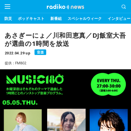
防災
ポッドキャスト
新番組
スペシャルウィーク
インタビュー
あさぎーにょ／川和田恵真／DJ飯室大吾
が選曲の1時間を放送
音楽
2022.04.29 up
提供：FM802