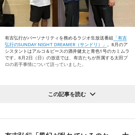
なんです。そういう意味では、確かに選手層は厚くなったけ
いいと思うのですが、森保監督は帰国後の会見で「戦術は後
れども、さらに“個”の力を高めながら、選手層をもっと厚くし
出しジャンケンだ」と言っていたんです。どういうことかと
なきゃいけない。ベスト16・ベスト8に進む国と比べたとき
いうと、自分たちが変えたら相手がまた変えてくる、それに
に、そこまでの選手層だったのかというと、まだまだ厚くし
対してまた変えていかなきゃならない。ベンチでその都度
ていかないとダメなのではないか、ということなんだと思い
（戦術を）言い続けても、向こうが変えてきたら、その変化
ます。
有吉弘行がパーソナリティを務めるラジオ生放送番組
「有吉
に対して変化しなきゃいけない。「こういうやり方をしま
弘行のSUNDAY NIGHT DREAMER（サンドリ）」
。8月のア
す」「だったらこう対応します」と。
ただ、あれだけケガ人が出て、誰が出ても同じようなサッカ
シスタントはアルコ＆ピースの酒井健太と青色1号のカミムラ
ーができて、グループステージをああいう形で抜けられたと
です。8月2日（日）の放送では、有吉たちが所属する太田プ
そうすると、対応された側がまた変えてくるんですよ、それ
いうのは今までなかったことですし、力がついているのは事
ロの若手事情について語っていました。
も試合中に。ですから、ベンチからでも戦術や戦略はある程
実ですね。
度言えますけど、ピッチのなかで選手たちがそれを感じて、
対応していく能力を高めていくのがサッカーにおいて一番重
藤木：そんな日本代表を僕たちも応援したいと思います。
要なんです。
（左から）酒井健太、有吉弘行、カミムラ
この記事を読む
ブラジル戦のときも「守ろう」という気持ちはなくても、ブ
ラジルが1点負けていたときに、前に出てくるエネルギーって
（左から）福田正博さん、藤木直人、高見侑里
すごいんです。それを食い止めたり、押し返したりするため
◆太田プロの若手芸人事情
には、前半よりもエネルギーをもっと使わなきゃいけないけ
＜番組概要＞
れども、ブラジルのものすごい勢いにのまれてしまった。た
有吉は、若手芸人と接する機会の多いカミムラに聞きたいこ
番組名：SPORTS BEAT supported by TOYOTA
だ、これは日本だけではなく、アルゼンチンと対戦したイン
とがあると切り出し、「賞レースで結果を残していないコン