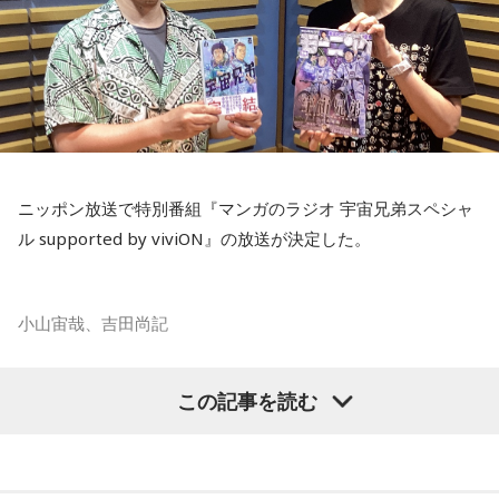
ニッポン放送で特別番組『マンガのラジオ 宇宙兄弟スペシャ
ル supported by viviON』の放送が決定した。
小山宙哉、吉田尚記
マンガ大賞の発起人にも名を連ねる吉田尚記アナウンサーが
この記事を読む
パーソナリティを務め、漫画にまつわるゲストを迎えるポッ
ドキャスト番組『マンガのラジオ supported by viviON』
（毎週日曜 18時頃配信）の地上波特別番組で、 「宇宙兄弟」