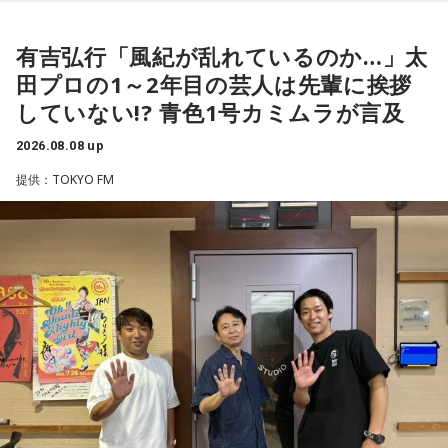
つまり、ベンチから何か言っても（すぐに戦術を）変えられ
1966年生まれの福田正博さんは、日本人初のJリーグ得点王に
るほど簡単なスポーツではないんです。なぜならば、相手が
輝き、Jリーグ通算228試合出場93得点を挙げ、日本代表では
有吉弘行「風紀が乱れているのか…」太
それに対してまた変化をしてくるから。だから“個”の力を高め
45試合出場で9ゴールを記録するなど活躍を見せ、1993年に
田プロの1～2年目の芸人は先輩に挨拶
て、時間をつくれる選手が重要になってくるということです
はW杯アジア地区最終予選にも出場しました。2002年に現役
ね。
していない!? 青色1号カミムラが言及
を引退した後は、サッカー解説者としてメディアでの活動の
ほか、講演会やサッカー教室をおこなうなど、自身の経験を
2026.08.08 up
◆世界で戦うために必要な“個”の力
活かしながら幅広く活動しています。
提供：TOKYO FM
藤木：今回、日本代表はケガ人が続出しましたが、それでも
◆福田正博がW杯ブラジル戦を総括
あの戦いができたというのは、選手層も相当厚くなったとい
うことでしょうか？
藤木：ブラジル戦で、前半は佐野海舟選手の素晴らしいイン
ターセプトからのゴールがありましたし、前半の終了間際に
福田：そうですね。選手層は厚くなっているし、森保監督の
は日本がボールを持つ時間もありました。しかし、後半に入
「誰が出ても同じような戦いができる準備をしてきた」とい
ってからブラジルが戦略を変えてきて、日本が一方的に押し
う言葉がその通りであることを、グループステージで証明で
込まれてしまった。試合のなかで具体的な戦術が打ち出せな
きていたと思います。でも、そこから上に行くためには、や
かったと考えると、（選手のなかに）もう少し具体的な戦略
っぱり“個の力”が必要だったかなと感じています。
を示す人、ブレーンが必要なのかなと素人目には思ってしま
うのですが……。
世界で見ても、日本だけでなく主力の選手がケガする国は
多々あって、それでも勝ち上がっていく力が必要なのがW杯
福田：そういう見方も当然ありますし、それができれば一番