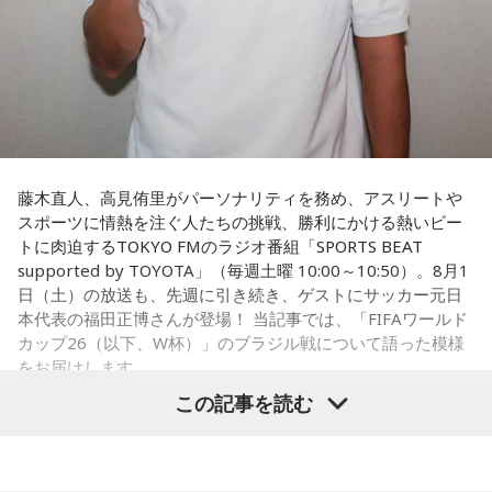
いうと、自分たちが変えたら相手がまた変えてくる、それに
対してまた変えていかなきゃならない。ベンチでその都度
（戦術を）言い続けても、向こうが変えてきたら、その変化
に対して変化しなきゃいけない。「こういうやり方をしま
す」「だったらこう対応します」と。
そうすると、対応された側がまた変えてくるんですよ、それ
も試合中に。ですから、ベンチからでも戦術や戦略はある程
度言えますけど、ピッチのなかで選手たちがそれを感じて、
藤木直人、高見侑里がパーソナリティを務め、アスリートや
対応していく能力を高めていくのがサッカーにおいて一番重
スポーツに情熱を注ぐ人たちの挑戦、勝利にかける熱いビー
要なんです。
トに肉迫するTOKYO FMのラジオ番組「SPORTS BEAT
supported by TOYOTA」（毎週土曜 10:00～10:50）。8月1
ブラジル戦のときも「守ろう」という気持ちはなくても、ブ
日（土）の放送も、先週に引き続き、ゲストにサッカー元日
ラジルが1点負けていたときに、前に出てくるエネルギーって
本代表の福田正博さんが登場！ 当記事では、「FIFAワールド
すごいんです。それを食い止めたり、押し返したりするため
カップ26（以下、W杯）」のブラジル戦について語った模様
には、前半よりもエネルギーをもっと使わなきゃいけないけ
をお届けします。
れども、ブラジルのものすごい勢いにのまれてしまった。た
この記事を読む
だ、これは日本だけではなく、アルゼンチンと対戦したイン
グランドもそういう展開になったんですよ。サッカーってそ
福田正博さん
ういうスポーツなんですよね。