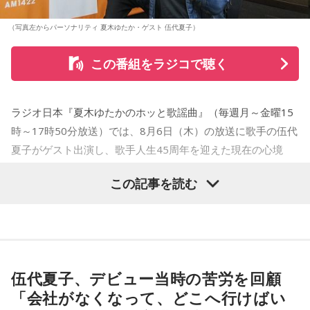
（写真左からパーソナリティ 夏木ゆたか・ゲスト 伍代夏子）
この番組をラジコで聴く
ラジオ日本『夏木ゆたかのホッと歌謡曲』（毎週月～金曜15
時～17時50分放送）では、8月6日（木）の放送に歌手の伍代
夏子がゲスト出演し、歌手人生45周年を迎えた現在の心境
や、デビュー当時の苦労について語った。
この記事を読む
番組では、前作「しゃんしゃん牡丹」の制作秘話を紹介。伍
代さんは、曲を受け取ると映像や物語が自然と頭に浮かび、
「こんな女性像を描きたい」「琴や三味線を取り入れたい」
など、自らイメージを提案しながら作品づくりに参加してい
伍代夏子、デビュー当時の苦労を回顧
ることを明かした。また、歌手はレコーディングを終えた
「会社がなくなって、どこへ行けばい
後、自分自身が“演出家”となって楽曲を育てていく仕事でもあ