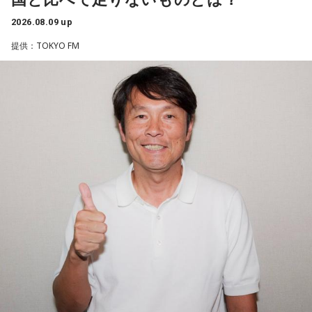
2026.08.09 up
一方で、デビュー当時は決して順風満帆ではなかった。デビ
提供：TOKYO FM
ューから間もなく所属レコード会社がなくなり、「どこへ行
けばいいの？」と途方に暮れたことや、芸名を何度も変えな
がら挑戦を続けてきた日々を振り返る。それでも諦めずに歌
い続けた経験が、45周年記念シングル「露天の花」に込めた
「どんな環境でも花は咲く」「その場所で咲く花がある」と
いうメッセージにつながっていると話した。人生は何度でも
立ち上がれるという応援歌は、自身の歩みそのものでもある
という。
さらに、趣味についてもトークを展開。愛犬と過ごす時間を
増やすために驚くべきあるものを購入したと言う。さて何を
購入したのか…？ 詳しくはradikoタイムフリーで！