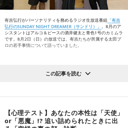
意見にカミムラも納得しつつも、「ちゃんと挨拶をしない人
世界で見ても、日本だけでなく主力の選手がケガする国は
間は時代的に増えていますね」とリアルな実情を明かしま
多々あって、それでも勝ち上がっていく力が必要なのがW杯
す。
なんです。そういう意味では、確かに選手層は厚くなったけ
有吉弘行がパーソナリティを務めるラジオ生放送番組
「有吉
れども、さらに“個”の力を高めながら、選手層をもっと厚くし
弘行のSUNDAY NIGHT DREAMER（サンドリ）」
。8月のア
また、有吉は「吉本（興業）は縦がちゃんとしているじゃ
なきゃいけない。ベスト16・ベスト8に進む国と比べたとき
シスタントはアルコ＆ピースの酒井健太と青色1号のカミムラ
ん。それは養成所でもそういう教えがあるんだろうし、先輩
に、そこまでの選手層だったのかというと、まだまだ厚くし
です。8月2日（日）の放送では、有吉たちが所属する太田プ
からも受け継がれるからだと思うんだよね」と他事務所と比
ていかないとダメなのではないか、ということなんだと思い
ロの若手事情について語っていました。
較しつつ、「太田プロはゆるいから……酒井のせいで（笑）」
ます。
と冗談交じりに言うと、酒井も「俺のせいじゃないと思いま
すけどね」とすぐさまツッコミを入れていました。
ただ、あれだけケガ人が出て、誰が出ても同じようなサッカ
（左から）酒井健太、有吉弘行、カミムラ
ーができて、グループステージをああいう形で抜けられたと
＜番組概要＞
この記事を読む
いうのは今までなかったことですし、力がついているのは事
番組名：有吉弘行のSUNDAY NIGHT DREAMER
実ですね。
放送日時：毎週日曜 20:00～21:55
放送エリア：TOKYO FMをのぞくJFN全国25局ネット
◆太田プロの若手芸人事情
藤木：そんな日本代表を僕たちも応援したいと思います。
パーソナリティ：有吉弘行
番組Webサイト：
https://jfn-pods.com/program/27400
有吉は、若手芸人と接する機会の多いカミムラに聞きたいこ
音声コンテンツプラットフォーム「JFN Pods」ではスペシャ
とがあると切り出し、「賞レースで結果を残していないコン
【心理テスト】あなたの本性は「天使」
ル音声も配信中！
ビ、（芸歴18年目の）ぐりんぴーすがよく愚痴をこぼしてい
（左から）福田正博さん、藤木直人、高見侑里
or「悪魔」!? 追い詰められたときに出
るのは、最近の後輩は挨拶をしてくれないんだって（笑）」