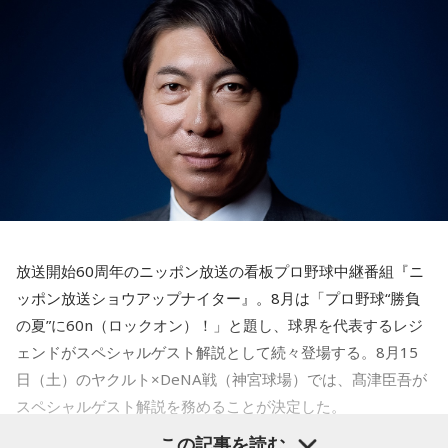
4． 懐中電灯
【解説】
この心理テストでわかることは、追い詰められた時に出る、
あなたの「究極の裏の顔」です。
とっさに握りしめたものは、あなたが窮地で無意識に守ろう
とする「本当に大切なもの」を暗示しています。冷静ではい
られない極限の場面でこそ、普段は隠れているあなたの本性
が表に出るのです。
【解答】
1．鳩のぬいぐるみ……本性は「愛情深い天使」
放送開始60周年のニッポン放送の看板プロ野球中継番組『ニ
鳩のぬいぐるみは「愛情」を暗示しています。あなたは追い
ッポン放送ショウアップナイター』。8月は「プロ野球“勝負
詰められても、自分より大切な誰かを思い浮かべる、利他的
なタイプ。窮地でこそ人にやさしくできる、あたたかい心の
の夏”に60n（ロックオン）！」と題し、球界を代表するレジ
持ち主です。ただ、自分を後回しにしすぎないよう気をつけ
ェンドがスペシャルゲスト解説として続々登場する。8月15
てください。
日（土）のヤクルト×DeNA戦（神宮球場）では、髙津臣吾が
スペシャルゲスト解説を務めることが決定した。
2．身分証……本性は「したたかな悪魔」
身分証は「あなた自身の存在」を暗示しています。あなたは
この記事を読む