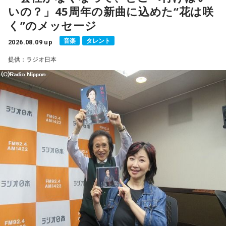
いの？」45周年の新曲に込めた“花は咲
■メールアドレス：
manga@1242.com
■公式Xアカウント：@MANGARADIO1242
く”のメッセージ
■ハッシュタグ：#マンガのラジオ
音楽
タレント
■番組HP：
2026.08.09 up
https://manga-no-radio.com/
提供：ラジオ日本