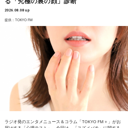
る「究極の裏の顔」診断
と暴露します。
＜番組概要＞
2026.08.08 up
番組名：SPORTS BEAT supported by TOYOTA
有吉自身は、今では後輩から挨拶されないことがまったくな
放送日時：毎週土曜 10:00～10:50
いため分からないと前置きしつつ、「ぐりんぴーすがそう言
提供：TOKYO FM
パーソナリティ：藤木直人、高見侑里
っていたから……その辺はどう？ 風紀が乱れているかどうか」
番組Webサイト：
https://www.tfm.co.jp/beat/
と質問します。
番組公式X：
@SPORTSBEAT_TFM
これに対して、カミムラは「ぐりんぴーすさんが言っている
のは、1～2年目の芸人の子たちだと思うんですけど……たぶ
ん、その子たちは本当に挨拶していないと思います」と苦笑
い。有吉が「なんでなの？」と尋ねると、カミムラは「こん
なことを言うのもあれですけど、（ぐりんぴーすさんが）ど
ういう先輩か分かっていないんだと思います」と正直に語り
ます。
それを受け、有吉は「でもさ、この世界に入ったら俺だって
（若手の頃は）誰か分からない人にも一応挨拶するじゃな
い？ 何があるか分からないからさ」と持論を語ります。その
意見にカミムラも納得しつつも、「ちゃんと挨拶をしない人
間は時代的に増えていますね」とリアルな実情を明かしま
ラジオ発のエンタメニュース＆コラム「TOKYO FM＋」がお
す。
届けする「心理テスト」。今回は、「スズメバチ」に関する