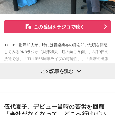
をした『ジジジイ』で第14回MANGA OPEN審査委員賞（わ
たせせいぞう賞）受賞。『劇団JET’S』で第15回MANGA
OPEN大賞受賞。2006年『ハルジャン』『ジジジイ-GGG-』
を連載。
この番組をラジコで聴く
2007年12月、初の週刊連載作品『宇宙兄弟』連載開始。同作
で2010年 第56回小学館漫画賞一般向け部門、2011年 第35回
TULIP・財津和夫が、時には音楽業界の扉を叩いた頃を回想
講談社漫画賞一般部門、2014年 手塚治虫文化賞読者賞を受
してみるRKBラジオ『財津和夫 虹の向こう側』。8月9日の
賞。TVアニメ、実写映画等、多くのメディアミックスを果た
放送では、「TULIP55周年ライブの可能性」、「自著の出版
す大ヒット作品となり2026年6月完結。
記念イベントの裏話」、「デビュー時の音楽業界」、といっ
この記事を読む
た古今のトピックスが盛りだくさんです。
【近刊】
『宇宙兄弟』完結 46巻
■番組タイトル：『マンガのラジオ 宇宙兄弟スペシャル
supported by viviON』
■放送日時：2026年8月16日（日） 19時～20時
伍代夏子、デビュー当時の苦労を回顧
■パーソナリティ：吉田尚記
「会社がなくなって、どこへ行けばい
■ゲスト：小山宙哉