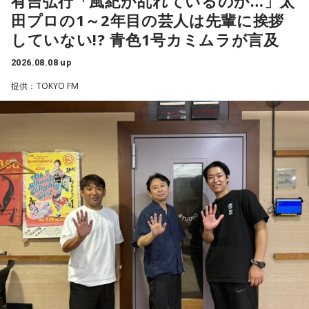
有吉弘行「風紀が乱れているのか…」太
放送日時：毎週土曜 10:00～10:50
グランドもそういう展開になったんですよ。サッカーってそ
ビ、（芸歴18年目の）ぐりんぴーすがよく愚痴をこぼしてい
田プロの1～2年目の芸人は先輩に挨拶
パーソナリティ：藤木直人、高見侑里
ういうスポーツなんですよね。
るのは、最近の後輩は挨拶をしてくれないんだって（笑）」
していない!? 青色1号カミムラが言及
番組Webサイト：
https://www.tfm.co.jp/beat/
と暴露します。
番組公式X：
つまり、ベンチから何か言っても（すぐに戦術を）変えられ
@SPORTSBEAT_TFM
2026.08.08 up
るほど簡単なスポーツではないんです。なぜならば、相手が
有吉自身は、今では後輩から挨拶されないことがまったくな
それに対してまた変化をしてくるから。だから“個”の力を高め
いため分からないと前置きしつつ、「ぐりんぴーすがそう言
提供：TOKYO FM
て、時間をつくれる選手が重要になってくるということです
っていたから……その辺はどう？ 風紀が乱れているかどうか」
ね。
と質問します。
◆世界で戦うために必要な“個”の力
これに対して、カミムラは「ぐりんぴーすさんが言っている
のは、1～2年目の芸人の子たちだと思うんですけど……たぶ
藤木：今回、日本代表はケガ人が続出しましたが、それでも
ん、その子たちは本当に挨拶していないと思います」と苦笑
あの戦いができたというのは、選手層も相当厚くなったとい
い。有吉が「なんでなの？」と尋ねると、カミムラは「こん
うことでしょうか？
なことを言うのもあれですけど、（ぐりんぴーすさんが）ど
ういう先輩か分かっていないんだと思います」と正直に語り
福田：そうですね。選手層は厚くなっているし、森保監督の
ます。
「誰が出ても同じような戦いができる準備をしてきた」とい
う言葉がその通りであることを、グループステージで証明で
それを受け、有吉は「でもさ、この世界に入ったら俺だって
きていたと思います。でも、そこから上に行くためには、や
（若手の頃は）誰か分からない人にも一応挨拶するじゃな
っぱり“個の力”が必要だったかなと感じています。
い？ 何があるか分からないからさ」と持論を語ります。その