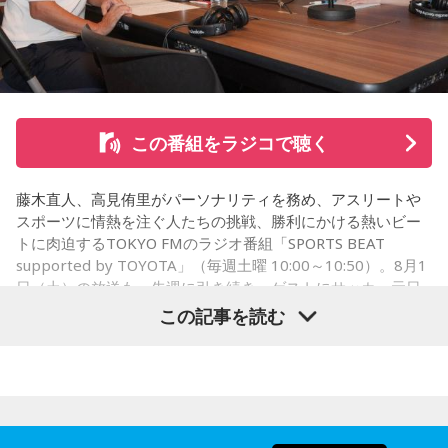
て、毎日ギターの弾き語りを書斎で練習して、音源として残
【今日の一言メッセージ】
しているんです。娘たちにも聴こえているはずだから、お葬
今日は不要なものを手放したり、今後の計画を見直すことを
式のときに『パパが弾いてた曲だ』と思ってもらえたら」と
心掛けると良い日です。
思いを語りました。
■監修者プロフィール：莉瑠（リル）
東京・池袋占い館セレーネ所属。10代に占いに出会い、勉
この番組をラジコで聴く
強、コミュニケーションなどの苦手な部分を克服。成績も最
下位からトップに。OL、芸能活動を経て、悩みやコンプレッ
コーナー後には、来場者から田村への質疑応答も実施。最後
クスを持つ方に寄り添いたいと本格的に占いの世界に進出。
藤木直人、高見侑里がパーソナリティを務め、アスリートや
には、田村がイベントを振り返り、「リスナーの皆さんのエ
SATORI電話占い月間ランキング連続1位。占いコンテンツ
スポーツに情熱を注ぐ人たちの挑戦、勝利にかける熱いビー
ンディング曲の話とかを聞いているだけでも、僕はポジティ
『莉瑠と龍神様の絶対神託』リリース。
トに肉迫するTOKYO FMのラジオ番組「SPORTS BEAT
Webサイト：
https://selene-uranai.com/
supported by TOYOTA」（毎週土曜 10:00～10:50）。8月1
ブになれた。確かに死はすごく悲しいことではあるんだけ
オンライン占いセレーネ：
https://online-uranai.jp/
日（土）の放送も、先週に引き続き、ゲストにサッカー元日
ど、100％皆さんに必ず来るお別れなので、そのお別れとど
本代表の福田正博さんが登場！ 当記事では、「FIFAワールド
この記事を読む
うやって向き合うかということを考える一つのきっかけにな
カップ26（以下、W杯）」でブラジルに対する発言が波紋を
ればと思います」と締めくくりました。
呼んだ塩貝健人選手について、福田さんが語った模様を紹介
します。
また、イベント当日は文化放送1階のサテライトプラス広場に
て「イタコト展」も開催。「誰かの心のこりが、誰かの心の