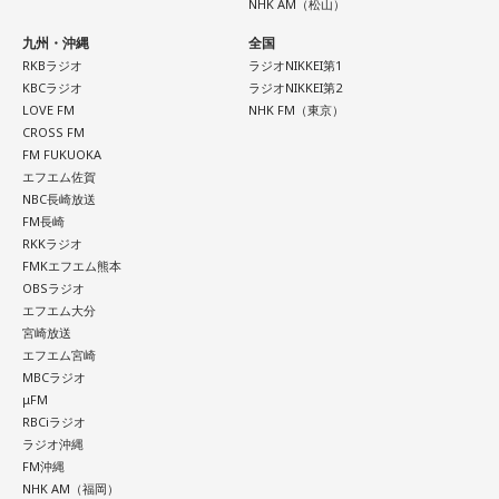
NHK AM（松山）
九州・沖縄
全国
＜番組概要＞
RKBラジオ
ラジオNIKKEI第1
番組名：SPORTS BEAT supported by TOYOTA
KBCラジオ
ラジオNIKKEI第2
放送日時：毎週土曜 10:00～10:50
LOVE FM
NHK FM（東京）
パーソナリティ：藤木直人、高見侑里
CROSS FM
番組Webサイト：
https://www.tfm.co.jp/beat/
FM FUKUOKA
番組公式X：
@SPORTSBEAT_TFM
エフエム佐賀
NBC長崎放送
FM長崎
RKKラジオ
FMKエフエム熊本
OBSラジオ
エフエム大分
宮崎放送
エフエム宮崎
MBCラジオ
μFM
RBCiラジオ
ラジオ沖縄
FM沖縄
NHK AM（福岡）