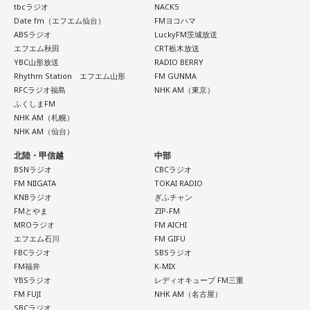
tbcラジオ
NACK5
ラジルサイドがうまく切り取って、結果的に彼らのモチベー
Date fm（エフエム仙台）
FMヨコハマ
ションを上げるような形になってしまったので、それはあま
ABSラジオ
LuckyFM茨城放送
り良くなかったかなと思います。
エフエム秋田
CRT栃木放送
YBC山形放送
RADIO BERRY
何を言っているかというと、日本とブラジルの力関係は間違
Rhythm Station エフエム山形
FM GUNMA
いなくブラジルが上なんですよ。そこで日本サイドが考えな
RFCラジオ福島
NHK AM（東京）
きゃいけないことは、ブラジルに油断してもらう、隙を見せ
ふくしまFM
てもらうということも1つだと思っていて。
NHK AM（札幌）
NHK AM（仙台）
去年おこなったブラジルとの親善試合では、日本が2-0から3
北陸・甲信越
中部
点を取ってブラジルに勝っているんです。だけれども、ブラ
BSNラジオ
CBCラジオ
ジルは対戦相手が決まったときに「オランダじゃなくて良か
FM NIIGATA
TOKAI RADIO
った」と思っていた。日本ということで、少しでも油断して
KNBラジオ
ぎふチャン
くれれば、日本にとっては好都合じゃないですか。
FMとやま
ZIP-FM
MROラジオ
FM AICHI
ただ、ブラジルの監督の立場からすると、その油断が一番危
エフエム石川
FM GIFU
険なんです。だから、「去年の親善試合では2-0から逆転され
FBCラジオ
SBSラジオ
FM福井
K-MIX
ているんだ。メンバーは違うかもしれないけれど、日本は力
YBSラジオ
レディオキューブ FM三重
があるんだぞ」と言って、油断しないように警戒させる。そ
FM FUJI
NHK AM（名古屋）
して、「お前ら、（日本選手が）こんなことを言ってるぞ」
SBCラジオ