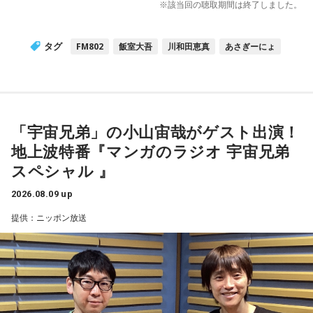
※該当回の聴取期間は終了しました。
タグ
FM802
飯室大吾
川和田恵真
あさぎーにょ
「宇宙兄弟」の小山宙哉がゲスト出演！
地上波特番『マンガのラジオ 宇宙兄弟
スペシャル 』
2026.08.09 up
提供：ニッポン放送