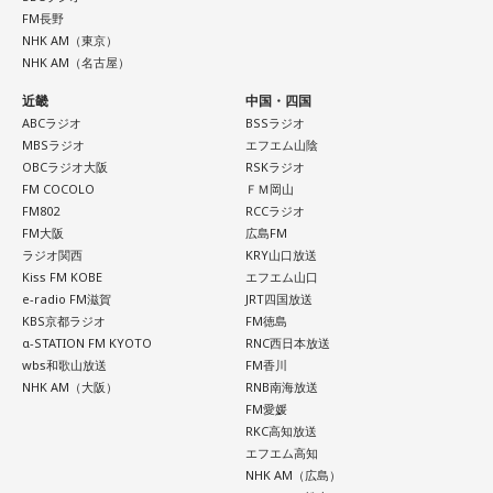
と塩貝選手のコメントを（起爆剤として）使うことが可能な
FM長野
んですよ。そういう意味でも、利用されてしまうものを提供
NHK AM（東京）
しないほうが良かったなと僕は思っています。
NHK AM（名古屋）
近畿
中国・四国
とはいえ、塩貝選手とはW杯が終わったときに違うところで
ABCラジオ
BSSラジオ
会いましたけど、本当に純粋なんですよ。全然悪気がないと
MBSラジオ
エフエム山陰
いうか。ただ、プロの選手としてそこまで考えてコメントす
OBCラジオ大阪
RSKラジオ
るべきだったかなとは思います。
FM COCOLO
ＦＭ岡山
FM802
RCCラジオ
でもまだ若いですから。森保監督は“リバウンドメンタリテ
FM大阪
広島FM
ィ”という言葉をよく使いますけど、何かうまくいかなかった
ラジオ関西
KRY山口放送
後のリアクションがすごく重要で、今後そこを塩貝選手は試
Kiss FM KOBE
エフエム山口
されるのかなと思いますし、その期待に応えるだけのものを
e-radio FM滋賀
JRT四国放送
持っている選手だと思いますから、良いエネルギーに変えて
KBS京都ラジオ
FM徳島
もらいたいなと思います。
α-STATION FM KYOTO
RNC西日本放送
wbs和歌山放送
FM香川
NHK AM（大阪）
RNB南海放送
----------------------------------------------------
FM愛媛
この日の放送をradikoタイムフリーで聴く
RKC高知放送
※放送エリア外の方は、プレミアム会員の登録でご利用いた
エフエム高知
だけます。
NHK AM（広島）
----------------------------------------------------