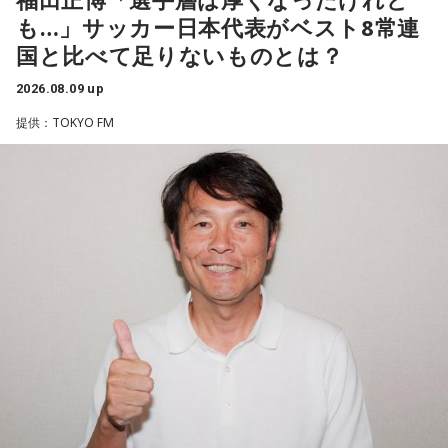
45試合出場で9ゴールを記録するなど活躍を見せ、1993年に
も…」サッカー日本代表がベスト8常連
はW杯アジア地区最終予選にも出場しました。2002年に現役
国と比べて足りないものとは？
を引退した後は、サッカー解説者としてメディアでの活動の
ほか、講演会やサッカー教室をおこなうなど、自身の経験を
2026.08.09 up
活かしながら幅広く活動しています。
提供：TOKYO FM
◆福田正博がW杯ブラジル戦を総括
藤木：ブラジル戦で、前半は佐野海舟選手の素晴らしいイン
ターセプトからのゴールがありましたし、前半の終了間際に
は日本がボールを持つ時間もありました。しかし、後半に入
ってからブラジルが戦略を変えてきて、日本が一方的に押し
込まれてしまった。試合のなかで具体的な戦術が打ち出せな
かったと考えると、（選手のなかに）もう少し具体的な戦略
を示す人、ブレーンが必要なのかなと素人目には思ってしま
うのですが……。
福田：そういう見方も当然ありますし、それができれば一番
いいと思うのですが、森保監督は帰国後の会見で「戦術は後
出しジャンケンだ」と言っていたんです。どういうことかと