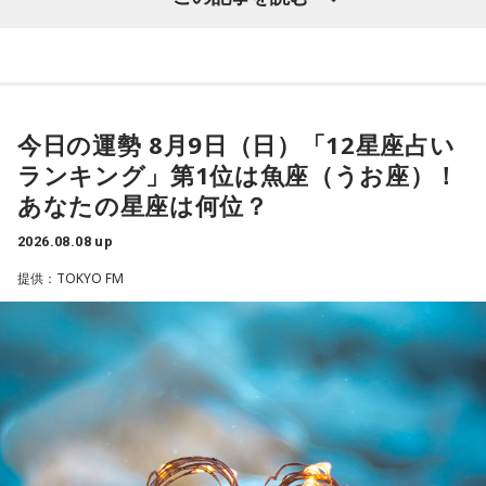
窮地に立たされると、何よりまず自分を守り抜く、利己的な
タイプ。生き残るための冷徹な判断力は、時に人を出し抜く
髙津は1990年代から2000年代にかけて伝家の宝刀・シンカ
ほどです。ただ、その強さはあなたや大切なものを守るため
ーを武器にヤクルトスワローズの絶対的守護神を担い、選手
の武器にもなるでしょう。
として5度のリーグ優勝、4度の日本一に貢献した。メジャー
3．乾電池……本性は「気まぐれな人間」
でも活躍し日米通算313セーブをマーク。指導者としては、6
今日の運勢 8月9日（日）「12星座占い
乾電池は「内に秘めたエネルギー」を暗示しています。あな
シーズン、ヤクルトの監督を務め、前年最下位からの日本
ランキング」第1位は魚座（うお座）！
たは追い詰められると、理屈より先に、その時の衝動でとっ
一、球団初のリーグ連覇を成し遂げた。
さに動く本能タイプ。ある意味では、いちばん人間らしいか
あなたの星座は何位？
もしれません。勢いが吉と出ることも多いですが、一呼吸置
選手としても指揮官としてもヤクルトが誇る球界のレジェン
いて考える癖もつけてみて。
2026.08.08 up
ドといえる髙津が8月15日（土）に神宮球場で行われる「ヤ
提供：TOKYO FM
4．懐中電灯……本性は「冷静な神様!?」
クルト×DeNA」に『ニッポン放送ショウアップナイター』の
懐中電灯は「今後の見通し」を暗示しています。あなたは極
スペシャルゲスト解説として登場する。現役時代は『ニッポ
限の場面でもパニックにならず、状況を一歩引いて見極める
ン放送ショウアップナイター』の事前情報番組でレギュラー
冷静沈着なタイプ。感情に飲まれず、俯瞰して考えられるタ
出演コーナーを持つなど、ニッポン放送リスナーにはお馴染
イプです。ただ、いつも冷静すぎると近寄りがたく見られる
こともあるので、時には素直になってみましょう。
みの髙津だが、『ニッポン放送ショウアップナイター』で解
説を務めるのは2013年以来、13年ぶりとなる。
＊