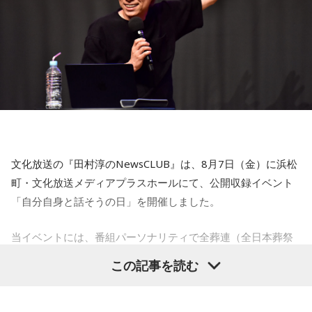
【5位】牡牛座（おうし座）
趣味や友達付き合いが活発な運気です。今日は心の充実感を
感じやすい日なので、好きなことをとことん楽しみましょ
う。ラッキーアイテムは、炭酸水。
【6位】乙女座（おとめ座）
人付き合いが好調で、楽しいことが広がっていくような運気
です。今日は色々な人と積極的にコミュニケーションをとっ
ていきましょう。
文化放送の『田村淳のNewsCLUB』は、8月7日（金）に浜松
【7位】牡羊座（おひつじ座）
町・文化放送メディアプラスホールにて、公開収録イベント
マイペースに過ごせると良い日です。今日は部屋の片付けを
「自分自身と話そうの日」を開催しました。
したり、書類の整理をしたり、身の回りの整理を心掛けて過
ごしてみましょう。
当イベントには、番組パーソナリティで全葬連（全日本葬祭
業協同組合連合会）のフューネラルアンバサダーも務める田
【8位】天秤座（てんびん座）
この記事を読む
仕事運が好調な日。今日がお休みの人も忙しさが目立ちそう
村淳と、アシスタントの砂山圭大郎アナウンサーが登壇。
です。優先順位を確認し、1つひとつ丁寧に進めていくことを
「自分自身と話そう」をテーマに、“これまでの人生”を肯定し
心がけてみましょう。
ながら“これからの生き方”を考える時間を、来場者とのやり取