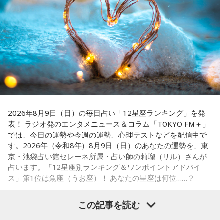
ペナントレースも終盤に差し掛かり、古巣・ヤクルトにとっ
天使も悪魔も、どちらもあなたの一部。自分の中の両方を知
て勝負の夏となる神宮球場の一戦での髙津氏ならではの視点
っておくことが、いざという時の本当の強さになるのかもし
れません。
に注目が集まる。
■監修者プロフィール：蝶ちょ（ちょうちょ）
『ニッポン放送ショウアップナイター』では、今後も60周年
池袋占い館セレーネ所属。電話占いメルにも出演。第六感で
のアニバーサリーイヤーにふさわしい球界のレジェンドたち
人の想いを捉える羅針盤ヒーラー。霊感タロット、四柱推
がスペシャルゲスト解説者として登場する。さらに、リスナ
命、宿曜占星術でオーダーメイドの鑑定を手掛ける。転職、
結婚、離別など多くの経験から、今どう動くべきか悩む人に
ーにとって嬉しい夏の味覚や現金が当たるプレゼント企画も
寄り添いナビゲートする。
実施する。
2026年8月9日（日）の毎日占い「12星座ランキング」を発
Webサイト：
https://selene-uranai.com/
表！ ラジオ発のエンタメニュース＆コラム「TOKYO FM＋」
YouTube：
https://www.youtube.com/@ataru-uranai
では、今日の運勢や今週の運勢、心理テストなどを配信中で
す。2026年（令和8年）8月9日（日）のあなたの運勢を、東
■髙津臣吾 コメント
京・池袋占い館セレーネ所属・占い師の莉瑠（リル）さんが
占います。「12星座別ランキング＆ワンポイントアドバイ
「ショウアップナイター」をお聴きの皆さま、ご無沙汰して
ス」第1位は魚座（うお座）！ あなたの星座は何位……？
おります。
ペナントレース終盤の神宮球場、一つ一つのプレーの重みが
この記事を読む
増す独特の緊張感を、ラジオを通じてお伝えできればと思い