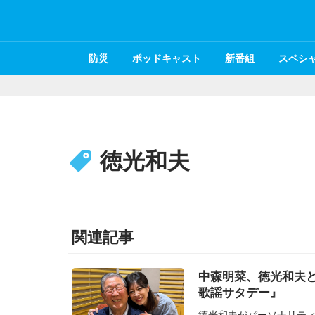
防災
ポッドキャスト
新番組
スペシ
徳光和夫
関連記事
中森明菜、徳光和夫
歌謡サタデー』