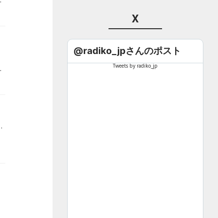
X
@radiko_jpさんのポスト
Tweets by radiko_jp
ン放送『徳光和夫 とくモリ！歌謡サタデー』2023年9月2日放送分）
年のヒット曲を振り返るとともに、 辞めていったメンバーへの想いを語るとともに、 再出発へ向けて新たな誓いを胸に、心を込めてスタジオで生歌を披露します