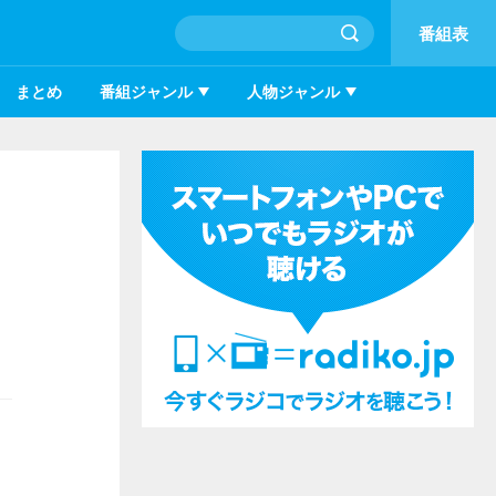
番組表
まとめ
番組ジャンル
人物ジャンル
！
嬉しいことはない」と、久しぶりの再会を喜んだ。 番組の人気コーナー「歌のトップ3」では、今回、明菜が選ぶ「愛しの昭和歌謡」を順不同で...