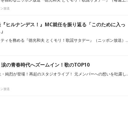
ポン放送
隆『ヒルナンデス！』MC就任を振り返る「このために入っ
…」
徳光和夫さんがパーソナリティを務める『徳光和夫 とくモリ！歌謡サタデー』（ニッポン放送）。9月2日（土）の放送は、ウッチャンナンチャン・南原清隆さんがゲスト出演しました。（ニッポ
涙の青春時代へズームイン！歌のTOP10
2月9日のとくモリは、新生・純烈が登場！再起のスタジオライブ！ 元メンバーへの想いを吐露した涙の記者会見から半月・・・ 純烈メンバー4人が総登場！ 青春時代に影響を受けたあの
ポン放送