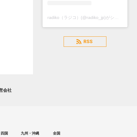
radiko（ラジコ）(@radiko_jp)がシェアした投稿
RSS
営会社
・四国
九州・沖縄
全国