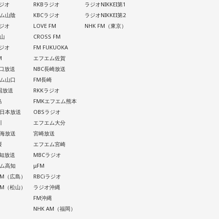
ラジオ
RKBラジオ
ラジオNIKKEI第1
ム山陰
KBCラジオ
ラジオNIKKEI第2
ラジオ
LOVE FM
NHK FM（東京）
山
CROSS FM
ラジオ
FM FUKUOKA
M
エフエム佐賀
山口放送
NBC長崎放送
ム山口
FM長崎
四国放送
RKKラジオ
島
FMKエフエム熊本
西日本放送
OBSラジオ
川
エフエム大分
南海放送
宮崎放送
媛
エフエム宮崎
高知放送
MBCラジオ
ム高知
μFM
 AM（広島）
RBCiラジオ
 AM（松山）
ラジオ沖縄
FM沖縄
NHK AM（福岡）