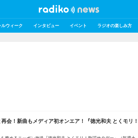
ャルウィーク
インタビュー
イベント
ラジオの楽しみ方
と再会！新曲もメディア初オンエア！『徳光和夫 とくモリ
徳光和夫がパーソナリティを務めるニッポン放送『徳光和夫 とくモリ！歌謡サタデー』（毎週土曜 5時～）。6月6日（土）の放送に、中森明菜がゲスト出演する。 東京・有楽町のニッポン放送で収録が行われ、徳光が「昔のまんま。初めて会ったときと変わらないね。今日は“明菜ちゃん”でもいい？」と尋ねると、明菜は「はい！そうしてください」と笑顔で返答。徳光は「お目に掛かれてこんな