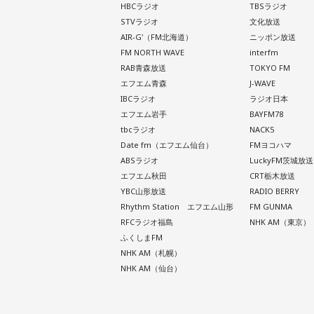
HBCラジオ
TBSラジオ
STVラジオ
文化放送
AIR-G'（FM北海道）
ニッポン放送
FM NORTH WAVE
interfm
RAB青森放送
TOKYO FM
エフエム青森
J-WAVE
IBCラジオ
ラジオ日本
エフエム岩手
BAYFM78
tbcラジオ
NACK5
Date fm（エフエム仙台）
FMヨコハマ
ABSラジオ
LuckyFM茨城放送
エフエム秋田
CRT栃木放送
YBC山形放送
RADIO BERRY
Rhythm Station エフエム山形
FM GUNMA
RFCラジオ福島
NHK AM（東京）
ふくしまFM
NHK AM（札幌）
NHK AM（仙台）