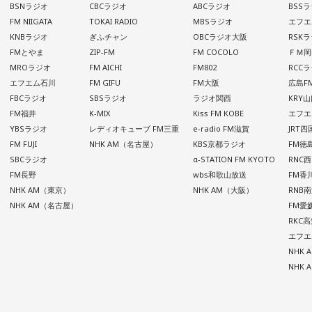
BSNラジオ
CBCラジオ
ABCラジオ
BSS
FM NIIGATA
TOKAI RADIO
MBSラジオ
エフエ
KNBラジオ
ぎふチャン
OBCラジオ大阪
RSK
FMとやま
ZIP-FM
FM COCOLO
ＦＭ岡
MROラジオ
FM AICHI
FM802
RCC
エフエム石川
FM GIFU
FM大阪
広島F
FBCラジオ
SBSラジオ
ラジオ関西
KRY
FM福井
K-MIX
Kiss FM KOBE
エフエ
YBSラジオ
レディオキューブ FM三重
e-radio FM滋賀
JRT
FM FUJI
NHK AM（名古屋）
KBS京都ラジオ
FM徳
SBCラジオ
α-STATION FM KYOTO
RNC
FM長野
wbs和歌山放送
FM香
NHK AM（東京）
NHK AM（大阪）
RNB
NHK AM（名古屋）
FM愛
RKC
エフエ
NHK
NHK