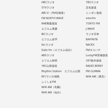
HBCラジオ
TBSラジオ
STVラジオ
文化放送
AIR-G'（FM北海道）
ニッポン放送
FM NORTH WAVE
interfm
RAB青森放送
TOKYO FM
エフエム青森
J-WAVE
IBCラジオ
ラジオ日本
エフエム岩手
BAYFM78
tbcラジオ
NACK5
Date fm（エフエム仙台）
FMヨコハマ
ABSラジオ
LuckyFM茨城放送
エフエム秋田
CRT栃木放送
YBC山形放送
RADIO BERRY
Rhythm Station エフエム山形
FM GUNMA
RFCラジオ福島
NHK AM（東京）
ふくしまFM
NHK AM（札幌）
NHK AM（仙台）