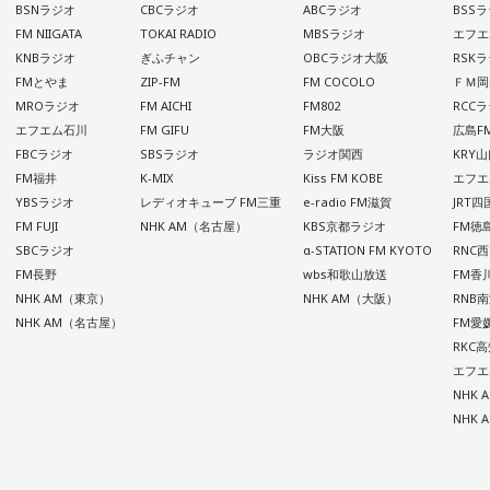
BSNラジオ
CBCラジオ
ABCラジオ
BSS
FM NIIGATA
TOKAI RADIO
MBSラジオ
エフエ
KNBラジオ
ぎふチャン
OBCラジオ大阪
RSK
FMとやま
ZIP-FM
FM COCOLO
ＦＭ岡
MROラジオ
FM AICHI
FM802
RCC
エフエム石川
FM GIFU
FM大阪
広島F
FBCラジオ
SBSラジオ
ラジオ関西
KRY
FM福井
K-MIX
Kiss FM KOBE
エフエ
YBSラジオ
レディオキューブ FM三重
e-radio FM滋賀
JRT
FM FUJI
NHK AM（名古屋）
KBS京都ラジオ
FM徳
SBCラジオ
α-STATION FM KYOTO
RNC
FM長野
wbs和歌山放送
FM香
NHK AM（東京）
NHK AM（大阪）
RNB
NHK AM（名古屋）
FM愛
RKC
エフエ
NHK
NHK