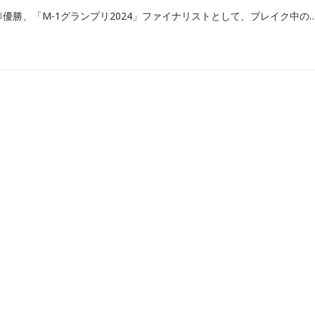
「M-1グランプリ2023」準優勝、「M-1グランプリ2024」ファイナリストとして、ブレイク中のお笑いコンビ・ヤーレンズ。2025年5月からはコンビ初となる単独ライブツアーを開催中です。ラジオでは現在、地上波で3本のレギュラー番組を担当中。当記事では、『パンサー向井の#ふらっと』（TBSラジオ）、『ヤーレンズのオールナイトニッポン0(Z