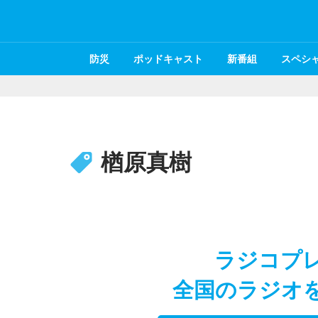
防災
ポッドキャスト
新番組
スペシ
楢原真樹
ラジコプ
全国のラジオ