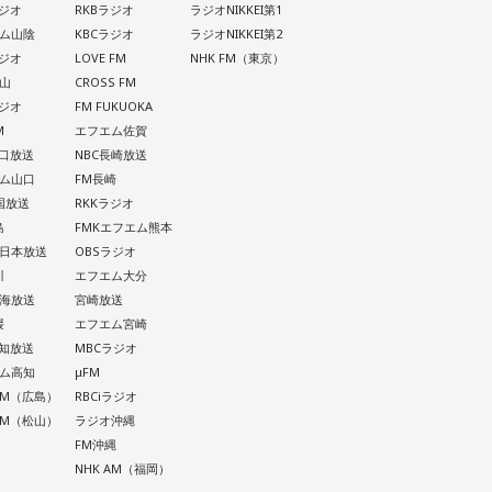
ラジオ
RKBラジオ
ラジオNIKKEI第1
ム山陰
KBCラジオ
ラジオNIKKEI第2
ラジオ
LOVE FM
NHK FM（東京）
山
CROSS FM
ラジオ
FM FUKUOKA
M
エフエム佐賀
山口放送
NBC長崎放送
ム山口
FM長崎
四国放送
RKKラジオ
島
FMKエフエム熊本
西日本放送
OBSラジオ
川
エフエム大分
南海放送
宮崎放送
媛
エフエム宮崎
高知放送
MBCラジオ
ム高知
μFM
 AM（広島）
RBCiラジオ
 AM（松山）
ラジオ沖縄
FM沖縄
NHK AM（福岡）