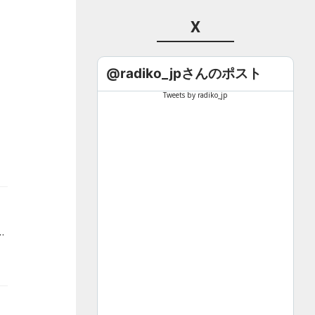
X
@radiko_jpさんのポスト
Tweets by radiko_jp
R。～明るいラ族計画～」。4月19日の放送は『NOW OFF AIR! byヤーレンズ』をお送りします。