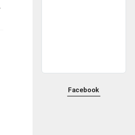
ERO)』（ニッポン放送）、『ツギハギ 〜ヤーレンズのダダダ団！〜』（ABCラジオ）を、過去の放送エピソードどともにご紹介します。
Facebook