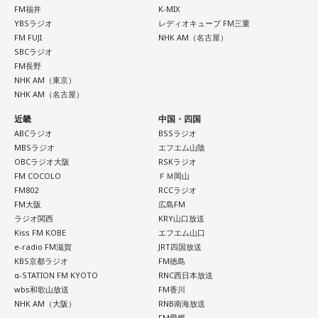
FM福井
K-MIX
YBSラジオ
レディオキューブ FM三重
FM FUJI
NHK AM（名古屋）
SBCラジオ
FM長野
NHK AM（東京）
NHK AM（名古屋）
近畿
中国・四国
ABCラジオ
BSSラジオ
MBSラジオ
エフエム山陰
OBCラジオ大阪
RSKラジオ
FM COCOLO
ＦＭ岡山
FM802
RCCラジオ
FM大阪
広島FM
ラジオ関西
KRY山口放送
Kiss FM KOBE
エフエム山口
e-radio FM滋賀
JRT四国放送
KBS京都ラジオ
FM徳島
α-STATION FM KYOTO
RNC西日本放送
wbs和歌山放送
FM香川
NHK AM（大阪）
RNB南海放送
FM愛媛