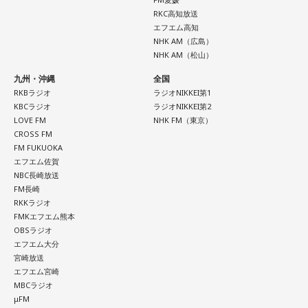
RKC高知放送
エフエム高知
NHK AM（広島）
NHK AM（松山）
九州・沖縄
全国
RKBラジオ
ラジオNIKKEI第1
KBCラジオ
ラジオNIKKEI第2
LOVE FM
NHK FM（東京）
CROSS FM
FM FUKUOKA
エフエム佐賀
NBC長崎放送
FM長崎
RKKラジオ
FMKエフエム熊本
OBSラジオ
エフエム大分
宮崎放送
エフエム宮崎
MBCラジオ
μFM