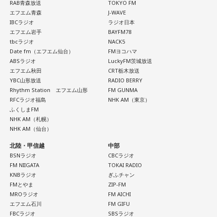
RAB青森放送
TOKYO FM
エフエム青森
J-WAVE
IBCラジオ
ラジオ日本
エフエム岩手
BAYFM78
tbcラジオ
NACK5
Date fm（エフエム仙台）
FMヨコハマ
ABSラジオ
LuckyFM茨城放送
エフエム秋田
CRT栃木放送
YBC山形放送
RADIO BERRY
Rhythm Station エフエム山形
FM GUNMA
RFCラジオ福島
NHK AM（東京）
ふくしまFM
NHK AM（札幌）
NHK AM（仙台）
北陸・甲信越
中部
BSNラジオ
CBCラジオ
FM NIIGATA
TOKAI RADIO
KNBラジオ
ぎふチャン
FMとやま
ZIP-FM
MROラジオ
FM AICHI
エフエム石川
FM GIFU
FBCラジオ
SBSラジオ